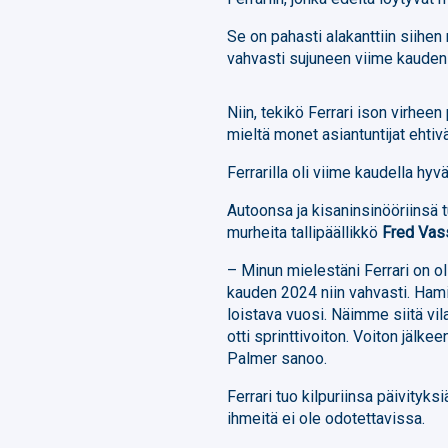
Se on pahasti alakanttiin siihen
vahvasti sujuneen viime kauden l
Niin, tekikö Ferrari ison virhee
mieltä monet asiantuntijat ehtivät
Ferrarilla oli viime kaudella hy
Autoonsa ja kisaninsinööriinsä t
murheita tallipäällikkö
Fred Vass
– Minun mielestäni Ferrari on ol
kauden 2024 niin vahvasti. Hami
loistava vuosi. Näimme siitä vi
otti sprinttivoiton. Voiton jälke
Palmer sanoo.
Ferrari tuo kilpuriinsa päivityk
ihmeitä ei ole odotettavissa.