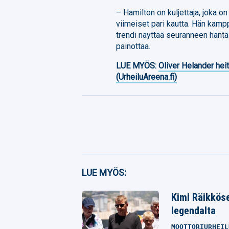
– Hamilton on kuljettaja, joka 
viimeiset pari kautta. Hän kam
trendi näyttää seuranneen hänt
painottaa.
LUE MYÖS:
Oliver Helander heit
(UrheiluAreena.fi)
Facebook
LUE MYÖS:
Twitter
Kimi Räikköse
Whatsapp
legendalta
MOOTTORIURHEIL