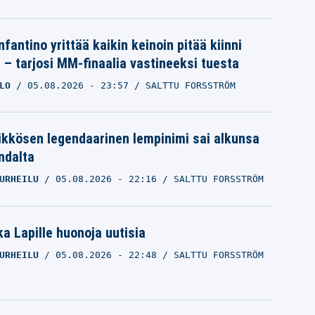
nfantino yrittää kaikin keinoin pitää kiinni
a – tarjosi MM-finaalia vastineeksi tuesta
LO
05.08.2026
- 23:57
SALTTU FORSSTRÖM
ikkösen legendaarinen lempinimi sai alkunsa
ndalta
URHEILU
05.08.2026
- 22:16
SALTTU FORSSTRÖM
a Lapille huonoja uutisia
URHEILU
05.08.2026
- 22:48
SALTTU FORSSTRÖM