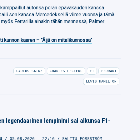
on kamppaillut autonsa perän epävakauden kanssa
ppaili sen kanssa Mercedeksellä viime vuonna ja tämä
ä myös Ferrarilla ainakin tähän mennessä, Palmer
ti kunnon kaaren – ”Äijä on mitalikunnossa”
CARLOS SAINZ
CHARLES LECLERC
F1
FERRARI
LEWIS HAMILTON
n legendaarinen lempinimi sai alkunsa F1-
U
05.08.2026
- 22:16
SALTTU FORSSTRÖM