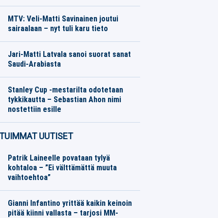
Jääkiekko
06.08.2026
Toimitus
MTV: Veli-Matti Savinainen joutui
sairaalaan – nyt tuli karu tieto
Jääkiekko
06.08.2026
Toimitus
Jari-Matti Latvala sanoi suorat sanat
Saudi-Arabiasta
Moottoriurheilu
06.08.2026
Toimitus
Stanley Cup -mestarilta odotetaan
tykkikautta – Sebastian Ahon nimi
nostettiin esille
Jääkiekko
06.08.2026
Toimitus
TUIMMAT UUTISET
Patrik Laineelle povataan tylyä
kohtaloa – ”Ei välttämättä muuta
vaihtoehtoa”
Gianni Infantino yrittää kaikin keinoin
pitää kiinni vallasta – tarjosi MM-