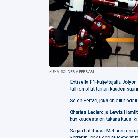
KUVA: SCUDERIA FERRARI
Entisellä F1-kuljettajalla
Jolyon 
talli on ollut tämän kauden suuri
Se on Ferrari, joka on ollut odo
Charles Leclerc
ja
Lewis Hamil
kun kaudesta on takana kuusi k
Sarjaa hallitseva McLaren on re
Ferrariin, jonka edeltä löytyvät