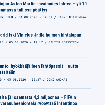
linjan Aston Martin -avainmies lähtee – yli 10
samassa tallissa päättyy
URHEILU
04.08.2026
- 19:02
JANNE NIEMENMAA
rid iski Vinicius Jr.:lle huiman hintalapun
LO
05.08.2026
- 17:17
SALTTU FORSSTRÖM
 antoi hyökkääjälleen lähtöpassit – uutta
etsitään
O
05.08.2026
- 15:37
JONI AHOKAS
alta jäi saamatta 4,2 miljoonaa – FIFA:n
 varapuheenjohtaja ryöpyttää Infantinoa