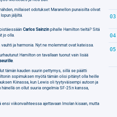
 nähden, millaiset odotukset Maranellon punaisilta olivat
opun jäljiltä.
n pistäessään
Carlos Sainzin
pihalle Hamilton tieltä? Sitä
 jo olla.
vä vauhti ja harmonia. Nyt ne molemmat ovat kateissa.
urhautunut Hamilton on tavallaan tuonut vain lisää
eurille
.
lut tämän kauden suurin pettymys, sillä se päätti
ltonin sopimuksen myötä tämän olisi pitänyt olla heille
lauksen Kiinassa, kun Lewis oli tyytyväisempi autoon ja
en hänellä on ollut suuria ongelmia SF-25:n kanssa,
siä ensi viikonvaihteessa ajettavaan Imolan kisaan, mutta