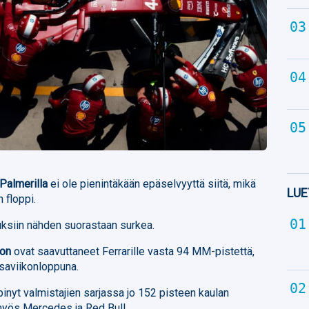
Palmerilla
ei ole pienintäkään epäselvyyttä siitä, mikä
LUE
n floppi.
tuksiin nähden suorastaan surkea.
ton
ovat saavuttaneet Ferrarille vasta 94 MM-pistettä,
isaviikonloppuna.
pinyt valmistajien sarjassa jo 152 pisteen kaulan
 myös Mercedes ja Red Bull.