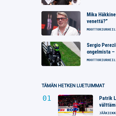
Mika Häkkine
venettä?”
MOOTTORIURHEIL
Sergio Perezi
ongelmista – 
MOOTTORIURHEIL
TÄMÄN HETKEN LUETUIMMAT
Patrik 
välttäm
JÄÄKIEKK