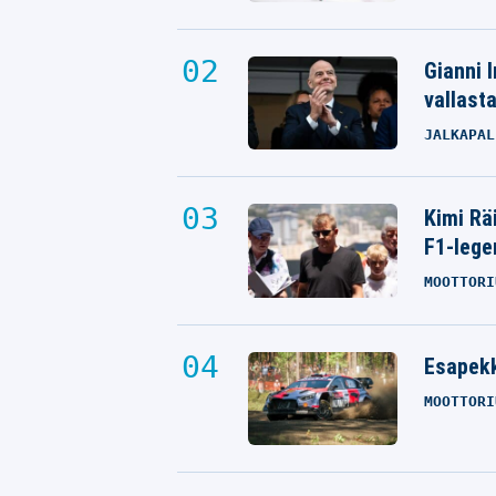
Gianni I
vallast
JALKAPAL
Kimi Rä
F1-lege
MOOTTORI
Esapekk
MOOTTORI