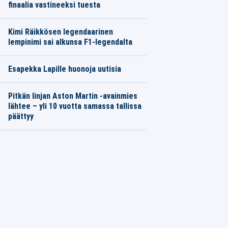
finaalia vastineeksi tuesta
Kimi Räikkösen legendaarinen
lempinimi sai alkunsa F1-legendalta
Esapekka Lapille huonoja uutisia
Pitkän linjan Aston Martin -avainmies
lähtee – yli 10 vuotta samassa tallissa
päättyy