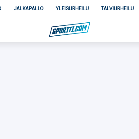
O
JALKAPALLO
YLEISURHEILU
TALVIURHEILU