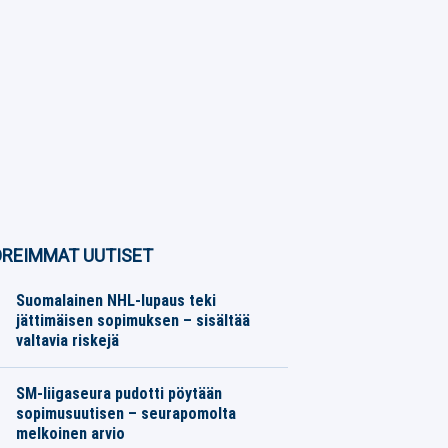
REIMMAT UUTISET
Suomalainen NHL-lupaus teki
jättimäisen sopimuksen – sisältää
valtavia riskejä
Jääkiekko
06.08.2026
Toimitus
SM-liigaseura pudotti pöytään
sopimusuutisen – seurapomolta
melkoinen arvio