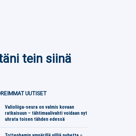
äni tein siinä
REIMMAT UUTISET
Valioliiga-seura on valmis kovaan
ratkaisuun – tähtimaalivahti voidaan nyt
uhrata toisen tähden edessä
Jalkapallo
06.08.2026
Toimitus
Tottenhamin ympärillä villiä puhetta –