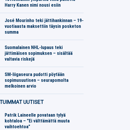
Harry Kanen nimi nousi esiin
Jalkapallo
06.08.2026
Toimitus
José Mourinho teki jättihankinnan – 19-
vuotiaasta maksettiin täysin posketon
summa
Jalkapallo
06.08.2026
Toimitus
Suomalainen NHL-lupaus teki
jättimäisen sopimuksen – sisältää
valtavia riskejä
Jääkiekko
06.08.2026
Toimitus
SM-liigaseura pudotti pöytään
sopimusuutisen – seurapomolta
melkoinen arvio
Jääkiekko
06.08.2026
Toimitus
TUIMMAT UUTISET
Patrik Laineelle povataan tylyä
kohtaloa – ”Ei välttämättä muuta
vaihtoehtoa”