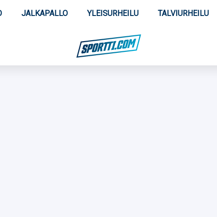
O
JALKAPALLO
YLEISURHEILU
TALVIURHEILU