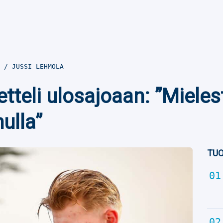
0
JUSSI LEHMOLA
tteli ulosajoaan: ”Mielest
ulla”
TUO