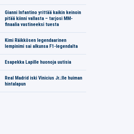
Gianni Infantino yrittää kaikin keinoin
pitää kiinni vallasta – tarjosi MM-
finaalia vastineeksi tuesta
Kimi Räikkösen legendaarinen
lempinimi sai alkunsa F1-legendalta
Esapekka Lapille huonoja uutisia
Real Madrid iski Vinicius Jr.:lle huiman
hintalapun