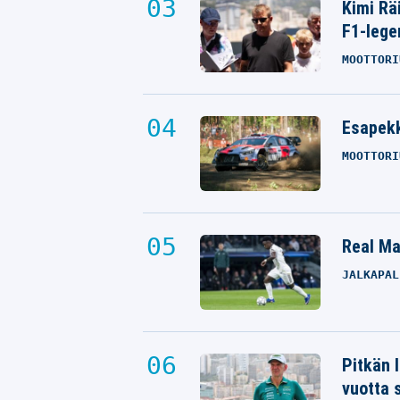
Kimi Rä
F1-lege
MOOTTORI
Esapekk
MOOTTORI
Real Mad
JALKAPAL
Pitkän 
vuotta 