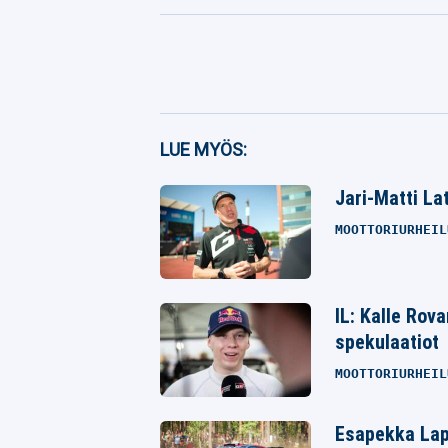
Facebook
LUE MYÖS:
Twitter
Jari-Matti La
Whatsapp
MOOTTORIURHEIL
IL: Kalle Rov
spekulaatiot
MOOTTORIURHEIL
Esapekka Lapi