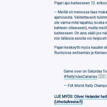
Pajari ajoi kaiteeseen 12. erikoi
– Meillä oli menossa taas mukav
ajamisesta. Valitettavasti tulimm
ole varma mitä tapahtui, koska 
kahteen otteeseen), mutta meill
kaiteeseen. On aina sääli jos nä
niin tällaisia asioita voi helposti
Pajari keskeytti myös kauden a
Ruotsissa seitsemäs ja Keniass
Game over on Saturday fo
#RallyIslasCanarias
🇮🇨
— FIA World Rally Champ
LUE MYÖS:
Oliver Helander heit
(UrheiluAreena.fi)