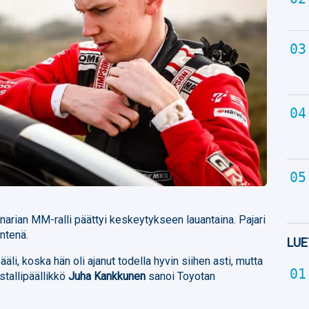
narian MM-ralli päättyi keskeytykseen lauantaina. Pajari
äntenä.
LUE
ääli, koska hän oli ajanut todella hyvin siihen asti, mutta
istallipäällikkö
Juha Kankkunen
sanoi Toyotan