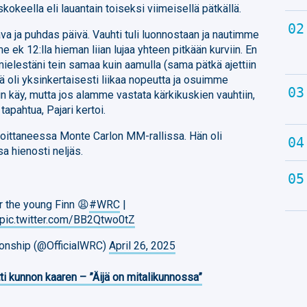
skokeella eli lauantain toiseksi viimeisellä pätkällä.
a ja puhdas päivä. Vauhti tuli luonnostaan ja nautimme
e ek 12:lla hieman liian lujaa yhteen pitkään kurviin. En
mielestäni tein samaa kuin aamulla (sama pätkä ajettiin
ä oli yksinkertaisesti liikaa nopeutta ja osuimme
in käy, mutta jos alamme vastata kärkikuskien vauhtiin,
 tapahtua, Pajari kertoi.
loittaneessa Monte Carlon MM-rallissa. Hän oli
a hienosti neljäs.
r the young Finn 😩
#WRC
|
pic.twitter.com/BB2Qtwo0tZ
ionship (@OfficialWRC)
April 26, 2025
ti kunnon kaaren – ”Äijä on mitalikunnossa”