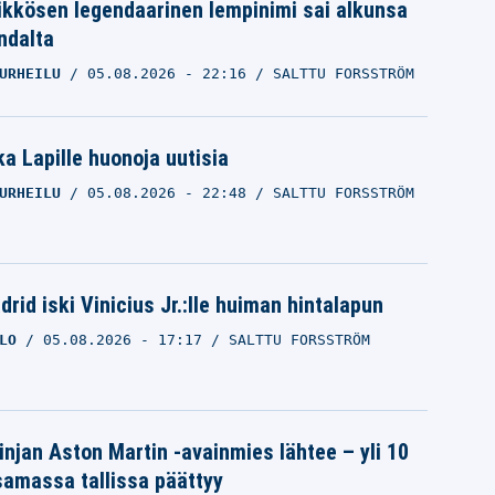
ikkösen legendaarinen lempinimi sai alkunsa
ndalta
URHEILU
05.08.2026
- 22:16
SALTTU FORSSTRÖM
a Lapille huonoja uutisia
URHEILU
05.08.2026
- 22:48
SALTTU FORSSTRÖM
rid iski Vinicius Jr.:lle huiman hintalapun
LO
05.08.2026
- 17:17
SALTTU FORSSTRÖM
linjan Aston Martin -avainmies lähtee – yli 10
samassa tallissa päättyy