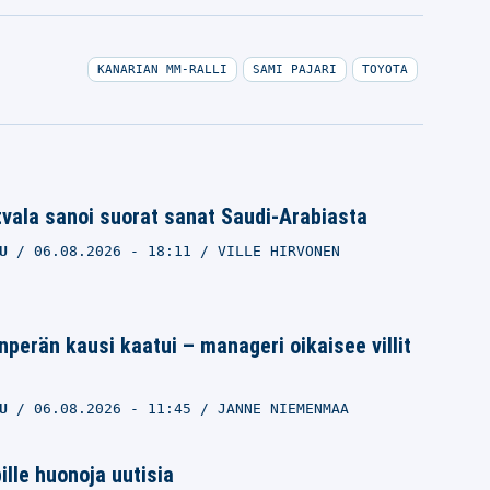
KANARIAN MM-RALLI
SAMI PAJARI
TOYOTA
tvala sanoi suorat sanat Saudi-Arabiasta
U
06.08.2026
- 18:11
VILLE HIRVONEN
anperän kausi kaatui – manageri oikaisee villit
U
06.08.2026
- 11:45
JANNE NIEMENMAA
lle huonoja uutisia