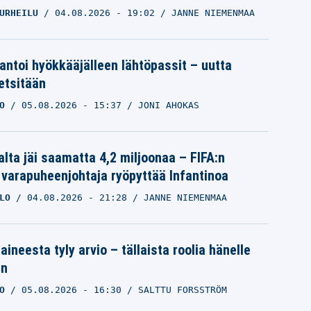
URHEILU
04.08.2026
- 19:02
JANNE NIEMENMAA
 antoi hyökkääjälleen lähtöpassit – uutta
etsitään
O
05.08.2026
- 15:37
JONI AHOKAS
alta jäi saamatta 4,2 miljoonaa – FIFA:n
 varapuheenjohtaja ryöpyttää Infantinoa
LO
04.08.2026
- 21:28
JANNE NIEMENMAA
aineesta tyly arvio – tällaista roolia hänelle
an
O
05.08.2026
- 16:30
SALTTU FORSSTRÖM