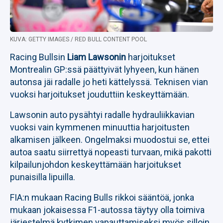
KUVA: GETTY IMAGES / RED BULL CONTENT POOL
Racing Bullsin
Liam Lawsonin
harjoitukset
Montrealin GP:ssä päättyivät lyhyeen, kun hänen
autonsa jäi radalle jo heti kättelyssä. Teknisen vian
vuoksi harjoitukset jouduttiin keskeyttämään.
Lawsonin auto pysähtyi radalle hydrauliikkavian
vuoksi vain kymmenen minuuttia harjoitusten
alkamisen jälkeen. Ongelmaksi muodostui se, ettei
autoa saatu siirrettyä nopeasti turvaan, mikä pakotti
kilpailunjohdon keskeyttämään harjoitukset
punaisilla lipuilla.
FIA:n mukaan Racing Bulls rikkoi sääntöä, jonka
mukaan jokaisessa F1-autossa täytyy olla toimiva
järjestelmä kytkimen vapauttamiseksi myös silloin,