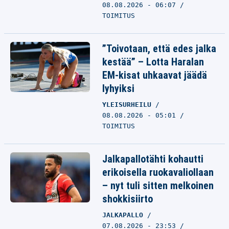
08.08.2026 - 06:07
TOIMITUS
”Toivotaan, että edes jalka
kestää” – Lotta Haralan
EM-kisat uhkaavat jäädä
lyhyiksi
YLEISURHEILU
08.08.2026 - 05:01
TOIMITUS
Jalkapallotähti kohautti
erikoisella ruokavaliollaan
– nyt tuli sitten melkoinen
shokkisiirto
JALKAPALLO
07.08.2026 - 23:53