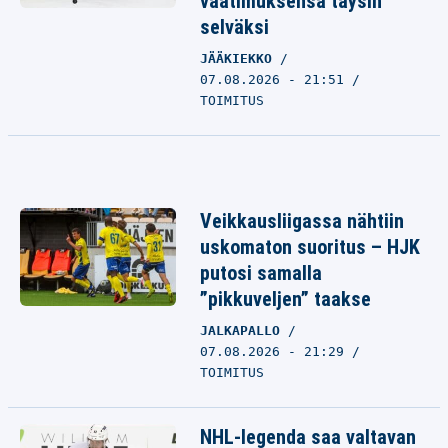
vaatimuksensa täysin
selväksi
JÄÄKIEKKO
07.08.2026 - 21:51
TOIMITUS
Veikkausliigassa nähtiin
uskomaton suoritus – HJK
putosi samalla
”pikkuveljen” taakse
JALKAPALLO
07.08.2026 - 21:29
TOIMITUS
NHL-legenda saa valtavan