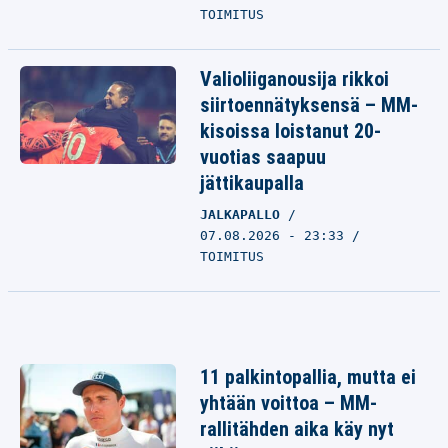
TOIMITUS
Valioliiganousija rikkoi
siirtoennätyksensä – MM-
kisoissa loistanut 20-
vuotias saapuu
jättikaupalla
JALKAPALLO
07.08.2026 - 23:33
TOIMITUS
11 palkintopallia, mutta ei
yhtään voittoa – MM-
rallitähden aika käy nyt