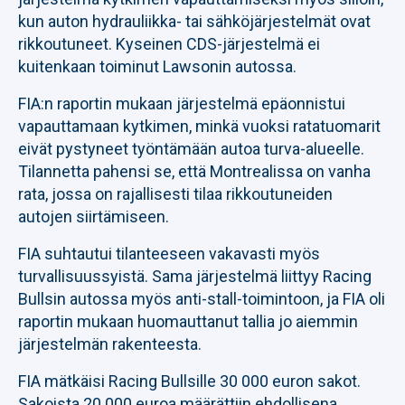
kun auton hydrauliikka- tai sähköjärjestelmät ovat
rikkoutuneet. Kyseinen CDS-järjestelmä ei
kuitenkaan toiminut Lawsonin autossa.
FIA:n raportin mukaan järjestelmä epäonnistui
vapauttamaan kytkimen, minkä vuoksi ratatuomarit
eivät pystyneet työntämään autoa turva-alueelle.
Tilannetta pahensi se, että Montrealissa on vanha
rata, jossa on rajallisesti tilaa rikkoutuneiden
autojen siirtämiseen.
FIA suhtautui tilanteeseen vakavasti myös
turvallisuussyistä. Sama järjestelmä liittyy Racing
Bullsin autossa myös anti-stall-toimintoon, ja FIA oli
raportin mukaan huomauttanut tallia jo aiemmin
järjestelmän rakenteesta.
FIA mätkäisi Racing Bullsille 30 000 euron sakot.
Sakoista 20 000 euroa määrättiin ehdollisena