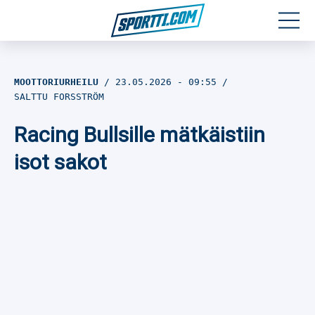
Moottoriurheilu
MOOTTORIURHEILU
23.05.2026
- 09:55
SALTTU FORSSTRÖM
Jääkiekko
Racing Bullsille mätkäistiin
Jalkapallo
isot sakot
Yleisurheilu
Talviurheilu
Muu urheilu
SPORTIVO TV