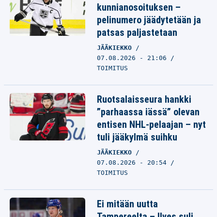
kunnianosoituksen –
pelinumero jäädytetään ja
patsas paljastetaan
JÄÄKIEKKO
07.08.2026 - 21:06
TOIMITUS
Ruotsalaisseura hankki
”parhaassa iässä” olevan
entisen NHL-pelaajan – nyt
tuli jääkylmä suihku
JÄÄKIEKKO
07.08.2026 - 20:54
TOIMITUS
Ei mitään uutta
Tampereelta – Ilves suli