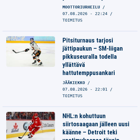
MOOTTORIURHEILU
07.08.2026 - 22:24
TOIMITUS
Pitsiturnaus tarjosi
jättipaukun – SM-liigan
pikkuseuralla todella
yllättävä
hattutemppusankari
JÄÄKIEKKO
07.08.2026 - 22:01
TOIMITUS
NHL:n kohuttuun
siirtosaagaan jälleen uusi
käänne – Detroit teki