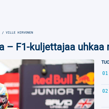
4
VILLE HIRVONEN
ta – F1-kuljettajaa uhkaa
TUO