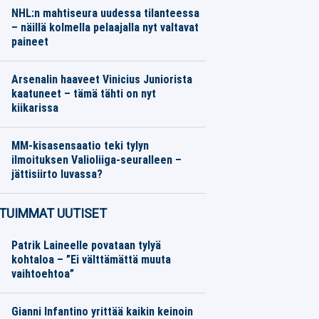
NHL:n mahtiseura uudessa tilanteessa
– näillä kolmella pelaajalla nyt valtavat
paineet
Jääkiekko
06.08.2026
Toimitus
Arsenalin haaveet Vinicius Juniorista
kaatuneet – tämä tähti on nyt
kiikarissa
Jalkapallo
06.08.2026
Toimitus
MM-kisasensaatio teki tylyn
ilmoituksen Valioliiga-seuralleen –
jättisiirto luvassa?
Jalkapallo
06.08.2026
Toimitus
TUIMMAT UUTISET
Patrik Laineelle povataan tylyä
kohtaloa – ”Ei välttämättä muuta
vaihtoehtoa”
Gianni Infantino yrittää kaikin keinoin