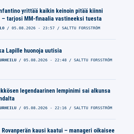
nfantino yrittää kaikin keinoin pitää kiinni
a – tarjosi MM-finaalia vastineeksi tuesta
LO
05.08.2026
- 23:57
SALTTU FORSSTRÖM
a Lapille huonoja uutisia
URHEILU
05.08.2026
- 22:48
SALTTU FORSSTRÖM
ikkösen legendaarinen lempinimi sai alkunsa
ndalta
URHEILU
05.08.2026
- 22:16
SALTTU FORSSTRÖM
le Rovanperän kausi kaatui – manageri oikaisee