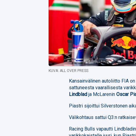
KUVA: ALL OVER PRESS
Kansainvälinen autoliitto FIA on
sattuneesta vaarallisesta varikk
Lindblad
ja McLarenin
Oscar Pia
Piastri sijoittui Silverstonen 
Välikohtaus sattui Q3:n ratkaisev
Racing Bulls vapautti Lindbladin 
varikkokaistalle juuri, kun Pias