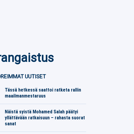
 rangaistus
REIMMAT UUTISET
Tässä hetkessä saattoi ratketa rallin
maailmanmestaruus
Moottoriurheilu
06.08.2026
Toimitus
Näistä syistä Mohamed Salah päätyi
yllättävään ratkaisuun – rahasta suorat
sanat
Jalkapallo
06.08.2026
Toimitus