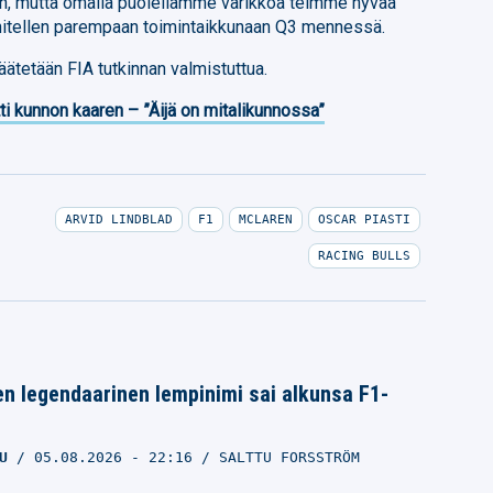
nen, mutta omalla puolellamme varikkoa teimme hyvää
hitellen parempaan toimintaikkunaan Q3 mennessä.
äätetään FIA tutkinnan valmistuttua.
ti kunnon kaaren – ”Äijä on mitalikunnossa”
ARVID LINDBLAD
F1
MCLAREN
OSCAR PIASTI
RACING BULLS
n legendaarinen lempinimi sai alkunsa F1-
U
05.08.2026
- 22:16
SALTTU FORSSTRÖM