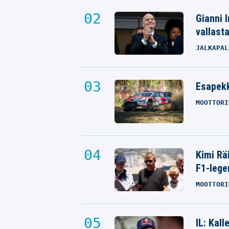
Gianni I
vallast
JALKAPAL
Esapekk
MOOTTORI
Kimi Rä
F1-lege
MOOTTORI
IL: Kal