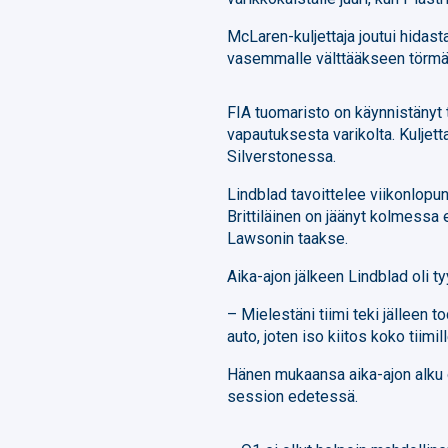
McLaren-kuljettaja joutui hida
vasemmalle välttääkseen törmä
FIA tuomaristo on käynnistänyt 
vapautuksesta varikolta. Kuljett
Silverstonessa.
Lindblad tavoittelee viikonlopun 
Brittiläinen on jäänyt kolmessa 
Lawsonin taakse.
Aika-ajon jälkeen Lindblad oli t
– Mielestäni tiimi teki jälleen t
auto, joten iso kiitos koko tiim
Hänen mukaansa aika-ajon alku o
session edetessä.