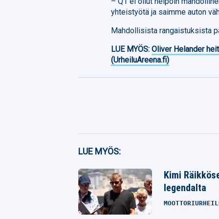
– Q1 ei ollut helpoin mahdolli
yhteistyötä ja saimme auton vä
Mahdollisista rangaistuksista p
LUE MYÖS:
Oliver Helander heit
(UrheiluAreena.fi)
Facebook
LUE MYÖS:
Twitter
Kimi Räikköse
Whatsapp
legendalta
MOOTTORIURHEIL