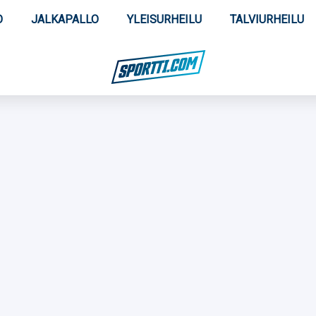
O
JALKAPALLO
YLEISURHEILU
TALVIURHEILU