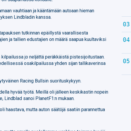
stamaan vauhtiaan ja kääntämään autoaan hieman
yksen Lindbladin kanssa.
tapauksen tutkinnan epäillystä vaarallisesta
ajien ja tallien edustajien on määrä saapua kuultaviksi
kilpailussa jo neljättä peräkkäistä pistesijoitustaan.
edellisessä osakilpailussa yhden sijan tallikaverinsa
yytyväinen Racing Bullsin suorituskykyyn.
odella hyvää työtä. Meillä oli jälleen keskikastin nopein
ille, Lindblad sanoi PlanetF1:n mukaan.
li haastava, mutta auton säätöjä saatiin parannettua