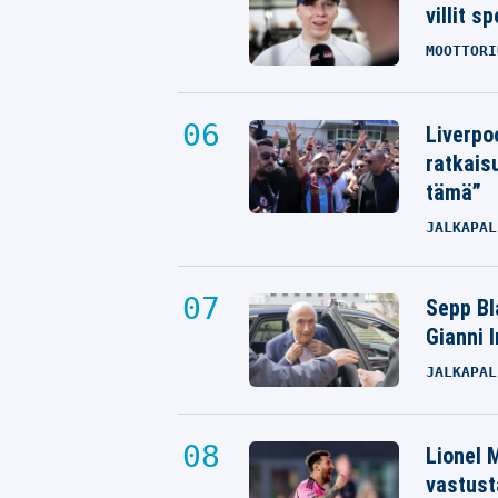
villit s
MOOTTORI
Liverpo
ratkais
tämä”
JALKAPAL
Sepp Bla
Gianni 
JALKAPAL
Lionel M
vastust