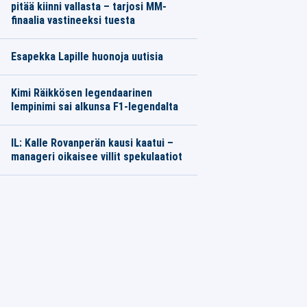
pitää kiinni vallasta – tarjosi MM-
finaalia vastineeksi tuesta
Esapekka Lapille huonoja uutisia
Kimi Räikkösen legendaarinen
lempinimi sai alkunsa F1-legendalta
IL: Kalle Rovanperän kausi kaatui –
manageri oikaisee villit spekulaatiot