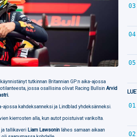
 käynnistänyt tutkinnan Britannian GP:n aika-ajossa
otilanteesta, jossa osallisina olivat Racing Bullsin
Arvid
LUE
stri.
aika-ajossa kahdeksanneksi ja Lindblad yhdeksänneksi.
ien kierrosten alla, kun autot poistuivat varikolta.
ja tallikaveri
Liam Lawsonin
lähes samaan aikaan
tri oli saapumassa kohdalle.