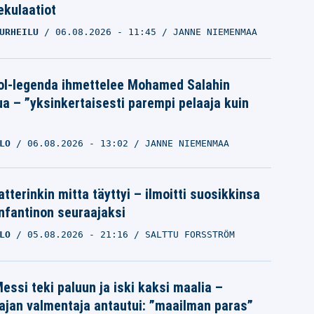
pekulaatiot
URHEILU
06.08.2026
- 11:45
JANNE NIEMENMAA
ol-legenda ihmettelee Mohamed Salahin
ua – ”yksinkertaisesti parempi pelaaja kuin
LO
06.08.2026
- 13:02
JANNE NIEMENMAA
tterinkin mitta täyttyi – ilmoitti suosikkinsa
Infantinon seuraajaksi
LO
05.08.2026
- 21:16
SALTTU FORSSTRÖM
essi teki paluun ja iski kaksi maalia –
ajan valmentaja antautui: ”maailman paras”