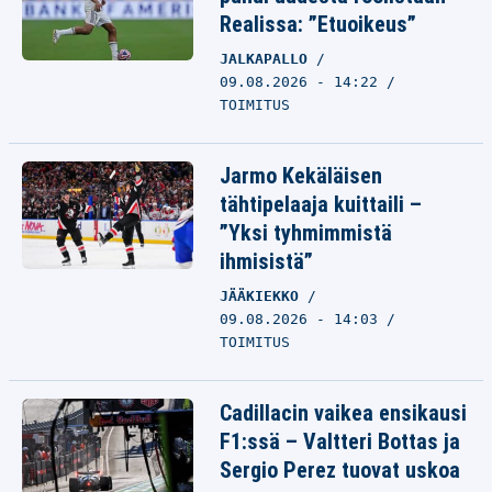
Realissa: ”Etuoikeus”
JALKAPALLO
09.08.2026 - 14:22
TOIMITUS
Jarmo Kekäläisen
tähtipelaaja kuittaili –
”Yksi tyhmimmistä
ihmisistä”
JÄÄKIEKKO
09.08.2026 - 14:03
TOIMITUS
Cadillacin vaikea ensikausi
F1:ssä – Valtteri Bottas ja
Sergio Perez tuovat uskoa