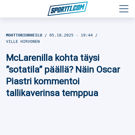
Moottoriurheilu
MOOTTORIURHEILU
05.10.2025
- 19:44
VILLE HIRVONEN
Jääkiekko
McLarenilla kohta täysi
Jalkapallo
”sotatila” päällä? Näin Oscar
Yleisurheilu
Piastri kommentoi
tallikaverinsa temppua
Talviurheilu
Muu urheilu
SPORTIVO TV