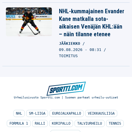
NHL-kummajainen Evander
Kane matkalla sota-
aikaisen Venäjän KHL:ään
– näin tilanne etenee
JÄÄKIEKKO
09.08.2026 - 08:31
TOIMITUS
Urheilusivusto Sportti.com | Suomen parhaat urheilu-uutiset
NHL
SM-LIIGA
EUROJALKAPALLO
VEIKKAUSLIIGA
FORMULA 1
RALLI
KORIPALLO
TALVIURHEILU
TENNIS