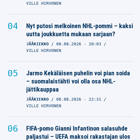
VILLE HIRVONEN
Nyt putosi melkoinen NHL-pommi – kaksi
uutta joukkuetta mukaan sarjaan?
JÄÄKIEKKO
08.08.2026
- 20:03
VILLE HIRVONEN
Jarmo Kekäläisen puhelin voi pian soida
– suomalaistähti voi olla osa NHL-
jättikauppaa
JÄÄKIEKKO
08.08.2026
- 22:31
VILLE HIRVONEN
FIFA-pomo Gianni Infantinon salasuhde
paljastui – UEFA maksoi rakastajan ulos