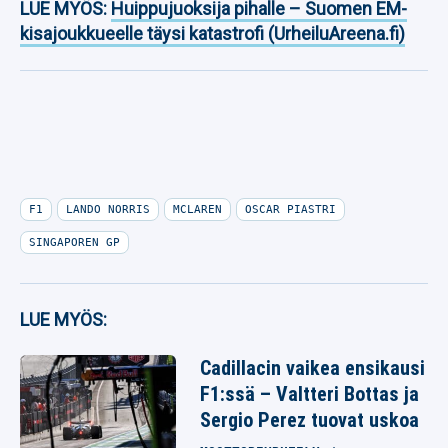
LUE MYÖS:
Huippujuoksija pihalle – Suomen EM-
kisajoukkueelle täysi katastrofi (UrheiluAreena.fi)
F1
LANDO NORRIS
MCLAREN
OSCAR PIASTRI
SINGAPOREN GP
LUE MYÖS:
Cadillacin vaikea ensikausi
F1:ssä – Valtteri Bottas ja
Sergio Perez tuovat uskoa