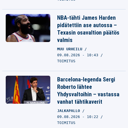
NBA-tähti James Harden
pidätettiin ase autossa –
Texasin osavaltion päätös
valmis
MUU URHEILU
09.08.2026 - 10:43
TOIMITUS
Barcelona-legenda Sergi
Roberto lähtee
Yhdysvaltoihin – vastassa
vanhat tähtikaverit
JALKAPALLO
09.08.2026 - 10:22
TOIMITUS