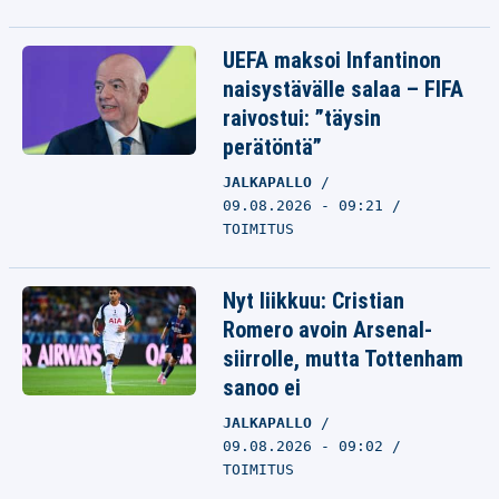
UEFA maksoi Infantinon
naisystävälle salaa – FIFA
raivostui: ”täysin
perätöntä”
JALKAPALLO
09.08.2026 - 09:21
TOIMITUS
Nyt liikkuu: Cristian
Romero avoin Arsenal-
siirrolle, mutta Tottenham
sanoo ei
JALKAPALLO
09.08.2026 - 09:02
TOIMITUS