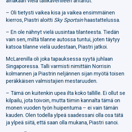
ainakaan vielä tallikaverilleen antanut.
– Oli tietysti vaikea kisa ja vaikea ensimmäinen
kierros, Piastri aloitti
Sky Sportsin
haastattelussa.
– En ole nähnyt vielä uusintaa tilanteesta. Tiedän
vain sen, miltä tilanne autossa tuntui, joten täytyy
katsoa tilanne vielä uudestaan, Piastri jatkoi.
McLarenilla oli joka tapauksessa syytä juhlaan
Singaporessa. Talli varmisti nimittäin Norrisin
kolmannen ja Piastrin neljännen sijan myötä toisen
peräkkäisen valmistajien mestaruuden.
– Tämä on kuitenkin upea ilta koko tallille. Ei ollut se
kilpailu, jota toivoin, mutta tiimin kannalta tämä on
monen vuoden työn huipentuma – ei vain tämän
kauden. Olen todella ylpeä saadessani olla osa tätä
ja ylpeä siitä, että saan olla mukana, Piastri sanoi.