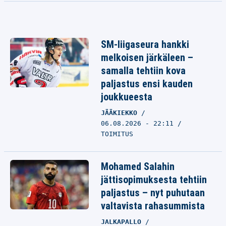
SM-liigaseura hankki
melkoisen järkäleen –
samalla tehtiin kova
paljastus ensi kauden
joukkueesta
JÄÄKIEKKO
06.08.2026 - 22:11
TOIMITUS
Mohamed Salahin
jättisopimuksesta tehtiin
paljastus – nyt puhutaan
valtavista rahasummista
JALKAPALLO