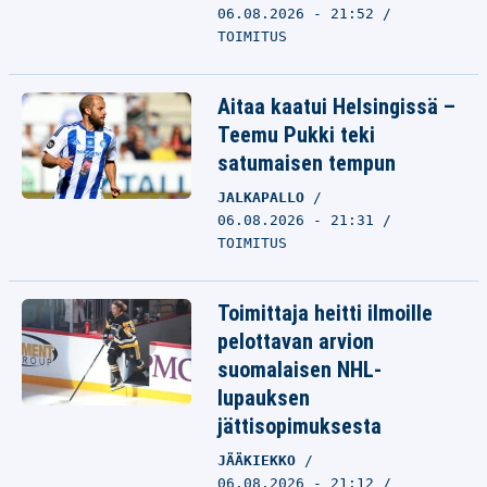
06.08.2026 - 21:52
TOIMITUS
Aitaa kaatui Helsingissä –
Teemu Pukki teki
satumaisen tempun
JALKAPALLO
06.08.2026 - 21:31
TOIMITUS
Toimittaja heitti ilmoille
pelottavan arvion
suomalaisen NHL-
lupauksen
jättisopimuksesta
JÄÄKIEKKO
06.08.2026 - 21:12