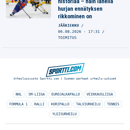
historiaa – näin lähellä
hurjan ennätyksen
rikkominen on
JÄÄKIEKKO
06.08.2026 - 17:31
TOIMITUS
Urheilusivusto Sportti.com | Suomen parhaat urheilu-uutiset
NHL
SM-LIIGA
EUROJALKAPALLO
VEIKKAUSLIIGA
FORMULA 1
RALLI
KORIPALLO
TALVIURHEILU
TENNIS
YLEISURHEILU