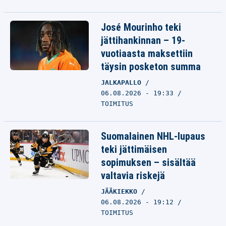
José Mourinho teki
jättihankinnan – 19-
vuotiaasta maksettiin
täysin posketon summa
JALKAPALLO
06.08.2026 - 19:33
TOIMITUS
Suomalainen NHL-lupaus
teki jättimäisen
sopimuksen – sisältää
valtavia riskejä
JÄÄKIEKKO
06.08.2026 - 19:12
TOIMITUS