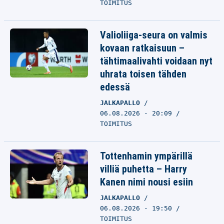
TOIMITUS
Valioliiga-seura on valmis
kovaan ratkaisuun –
tähtimaalivahti voidaan nyt
uhrata toisen tähden
edessä
JALKAPALLO
06.08.2026 - 20:09
TOIMITUS
Tottenhamin ympärillä
villiä puhetta – Harry
Kanen nimi nousi esiin
JALKAPALLO
06.08.2026 - 19:50
TOIMITUS