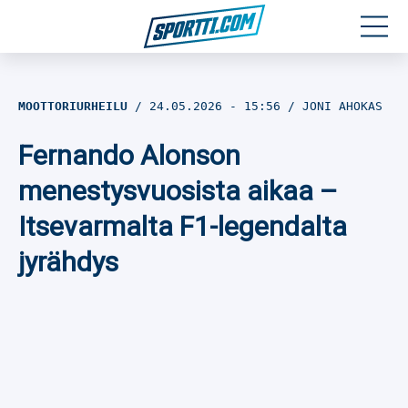
Moottoriurheilu
MOOTTORIURHEILU
24.05.2026
- 15:56
JONI AHOKAS
Jääkiekko
Fernando Alonson
Jalkapallo
menestysvuosista aikaa –
Itsevarmalta F1-legendalta
Yleisurheilu
jyrähdys
Talviurheilu
Muu urheilu
SPORTIVO TV