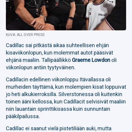
KUVA: ALL OVER PRESS
Cadillac sai pitkästä aikaa suhteellisen ehjän
kisaviikonlopun, kun molemmat autot pääsivät
ehjänä maaliin. Tallipäällikkö
Graeme Lowdon
oli
viikonlopun antiin tyytyväinen.
Cadillacin edellinen viikonloppu Itävallassa oli
murheiden täyttämä, kun molempien kisat loppuivat
jo heti alkukierroksilla. Silverstonessa oli kuitenkin
toinen ääni kellossa, kun Cadillacit selvisivät maaliin
niin lauantain sprinttikisassa kuin sunnuntain
pääkilpailussa.
Cadillac ei saanut vielä pistetiliään auki, mutta