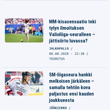
MM-kisasensaatio teki
tylyn ilmoituksen
Valioliiga-seuralleen –
jättisiirto luvassa?
JALKAPALLO
06.08.2026 - 22:30
TOIMITUS
SM-liigaseura hankki
melkoisen järkäleen –
samalla tehtiin kova
paljastus ensi kauden
joukkueesta
JÄÄKIEKKO