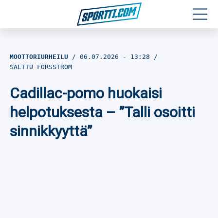
Moottoriurheilu
MOOTTORIURHEILU
06.07.2026
- 13:28
SALTTU FORSSTRÖM
Jääkiekko
Cadillac-pomo huokaisi
Jalkapallo
helpotuksesta – ”Talli osoitti
Yleisurheilu
sinnikkyyttä”
Talviurheilu
Muu urheilu
SPORTIVO TV