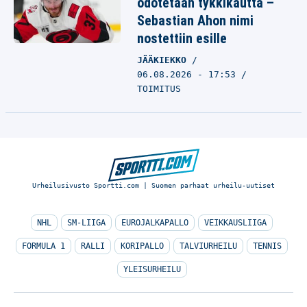
odotetaan tykkikautta –
Sebastian Ahon nimi
nostettiin esille
JÄÄKIEKKO
06.08.2026 - 17:53
TOIMITUS
Urheilusivusto Sportti.com | Suomen parhaat urheilu-uutiset
NHL
SM-LIIGA
EUROJALKAPALLO
VEIKKAUSLIIGA
FORMULA 1
RALLI
KORIPALLO
TALVIURHEILU
TENNIS
YLEISURHEILU