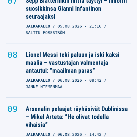
Sepp Blatterinkin mitta täyttyi – ilmoitti
suosikkinsa Gianni Infantinon
seuraajaksi
JALKAPALLO
05.08.2026
- 21:16
SALTTU FORSSTRÖM
Lionel Messi teki paluun ja iski kaksi
maalia – vastustajan valmentaja
antautui: ”maailman paras”
JALKAPALLO
06.08.2026
- 08:42
JANNE NIEMENMAA
Arsenalin pelaajat räyhäsivät Dublinissa
– Mikel Arteta: ”He olivat todella
vihaisia”
JALKAPALLO
06.08.2026
- 14:42