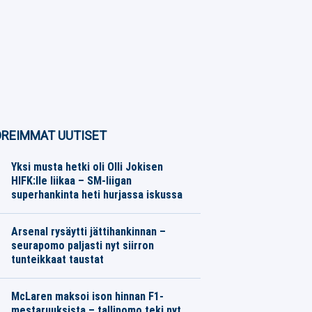
REIMMAT UUTISET
Yksi musta hetki oli Olli Jokisen
HIFK:lle liikaa – SM-liigan
superhankinta heti hurjassa iskussa
Jääkiekko
07.08.2026
Toimitus
Arsenal rysäytti jättihankinnan –
seurapomo paljasti nyt siirron
tunteikkaat taustat
Jalkapallo
07.08.2026
Toimitus
McLaren maksoi ison hinnan F1-
mestaruuksista – tallipomo teki nyt