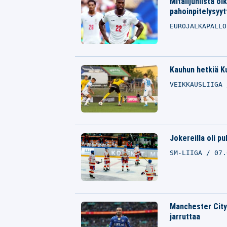
Mitalijuhlista o
pahoinpitelysyy
EUROJALKAPALL
Kauhun hetkiä Ku
VEIKKAUSLIIGA
Jokereilla oli pu
SM-LIIGA
07.
Manchester City
jarruttaa