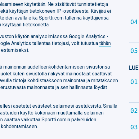
selaamiseen käytetään. Ne sisältävät tunnistetietoja
ekä käyttäjän tietokoneen IP-osoitteesta. Kävijää ei
eiden avulla eikä Sportti.com tallenna käyttäjiensä
a käyttäjän tietokonetta.
vuston käytön analysoimisessa Google Analytics -
oogle Analytics tallentaa tietojasi, voit tutustua
tähän
n estämiseksi.
eitä mainonnan uudelleenkohdentamiseen sivustonsa
LUE
uolet kuten sivustolla näkyvät mainostajat saattavat
avulla tietoja kohdistaakseen mainontaa ja mitatakseen
erustuvasta mainonnasta ja sen hallinnasta löydät
teellesi asetetut evästeet selaimesi asetuksista. Sinulla
ästeiden käyttö kokonaan muuttamalla selaimen
 saattaa vaikuttaa Sportti.comin palveluiden
n kohdentamiseen.