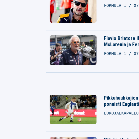
FORMULA 1
07
Flavio Briatore 
McLarenia ja Fer
FORMULA 1
07
Pikkuhuuhkajien 
ponnisti Englanti
EUROJALKAPALL