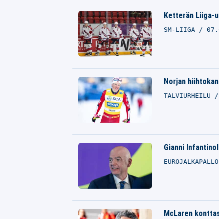
Ketterän Liiga-
SM-LIIGA
07.
Norjan hiihtoka
TALVIURHEILU
Gianni Infantinol
EUROJALKAPALL
McLaren konttas