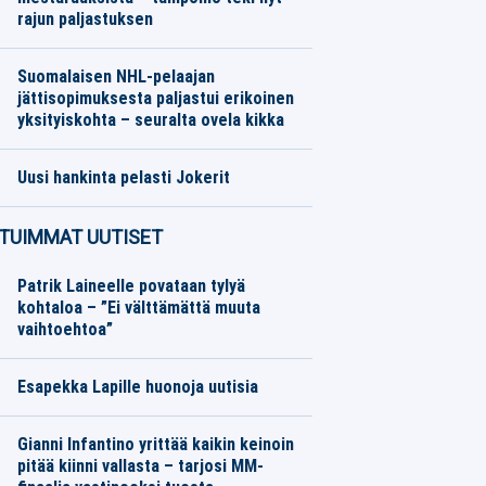
rajun paljastuksen
Moottoriurheilu
07.08.2026
Toimitus
Suomalaisen NHL-pelaajan
jättisopimuksesta paljastui erikoinen
yksityiskohta – seuralta ovela kikka
Jääkiekko
07.08.2026
Toimitus
Uusi hankinta pelasti Jokerit
SM-liiga
07.08.2026
Toimitus
TUIMMAT UUTISET
Patrik Laineelle povataan tylyä
kohtaloa – ”Ei välttämättä muuta
vaihtoehtoa”
Esapekka Lapille huonoja uutisia
Gianni Infantino yrittää kaikin keinoin
pitää kiinni vallasta – tarjosi MM-