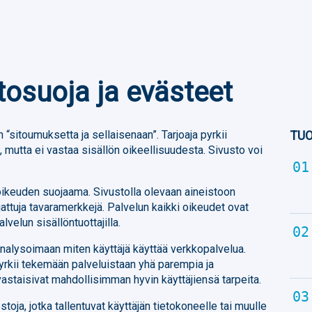
tosuoja ja evästeet
 “sitoumuksetta ja sellaisenaan”. Tarjoaja pyrkii
TUO
 mutta ei vastaa sisällön oikeellisuudesta. Sivusto voi
noikeuden suojaama. Sivustolla olevaan aineistoon
jattuja tavaramerkkejä. Palvelun kaikki oikeudet ovat
alvelun sisällöntuottajilla.
analysoimaan miten käyttäjä käyttää verkkopalvelua.
yrkii tekemään palveluistaan yhä parempia ja
 vastaisivat mahdollisimman hyvin käyttäjiensä tarpeita.
toja, jotka tallentuvat käyttäjän tietokoneelle tai muulle