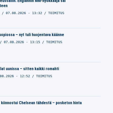
ikeussaliin: Englannin MM-hyökkääjä sai
tteen
O
07.08.2026 - 13:32
TOIMITUS
opiossa – nyt tuli huojentava käänne
07.08.2026 - 13:15
TOIMITUS
llat uunissa – sitten kaikki romahti
08.2026 - 12:52
TOIMITUS
 kiinnostui Chelsean tähdestä – posketon hinta