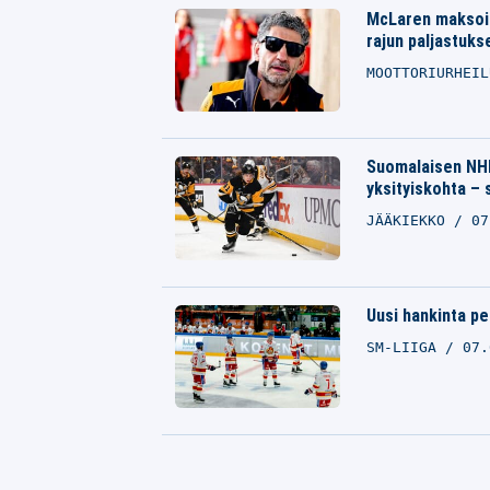
McLaren maksoi 
rajun paljastuks
MOOTTORIURHEI
Suomalaisen NHL
yksityiskohta – 
JÄÄKIEKKO
07
Uusi hankinta pe
SM-LIIGA
07.