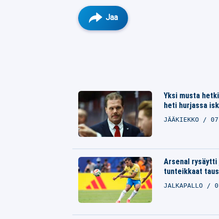
Jaa
Facebook
Twitter
Yksi musta hetki 
Whatsapp
heti hurjassa is
JÄÄKIEKKO
07
Arsenal rysäytti
tunteikkaat taus
JALKAPALLO
0