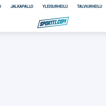
O
JALKAPALLO
YLEISURHEILU
TALVIURHEILU