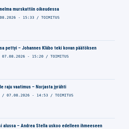
unelma murskattiin oikeudessa
08.2026 - 15:33
TOIMITUS
nsa pettyi – Johannes Kläbo teki kovan päätöksen
07.08.2026 - 15:20
TOIMITUS
le raju vaatimus – Norjasta jyrähti
O
07.08.2026 - 14:53
TOIMITUS
i alussa – Andrea Stella uskoo edelleen ihmeeseen