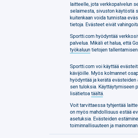
laitteelle, jota verkkopalvelun 
selaimesta, sivuston käytöstä s
kuitenkaan voida tunnistaa eväst
tietoja. Evästeet eivät vahingoit
Sportti.com hyödyntää verkkosi
palvelua. Mikäli et halua, että G
työkaluun
tietojen tallentamise
Sportti.com voi käyttää eväst
kävijöille. Myös kolmannet osap
hyödyntää ja kerätä evästeiden 
sen tuloksia. Käyttäytymiseen p
lisätietoa
täältä
.
Voit tarvittaessa tyhjentää lait
on myös mahdollisuus estää ev
asetuksia. Evästeiden estäminen
toiminnallisuuteen ja mainonna