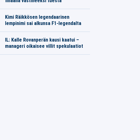
finaalia vastineeksi tuesta
Kimi Räikkösen legendaarinen
lempinimi sai alkunsa F1-legendalta
IL: Kalle Rovanperän kausi kaatui –
manageri oikaisee villit spekulaatiot