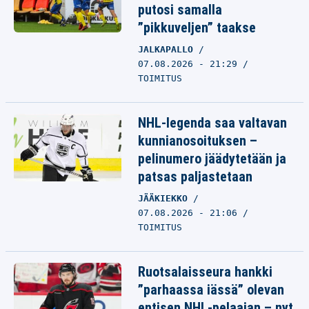
putosi samalla
”pikkuveljen” taakse
JALKAPALLO
07.08.2026 - 21:29
TOIMITUS
NHL-legenda saa valtavan
kunnianosoituksen –
pelinumero jäädytetään ja
patsas paljastetaan
JÄÄKIEKKO
07.08.2026 - 21:06
TOIMITUS
Ruotsalaisseura hankki
”parhaassa iässä” olevan
entisen NHL-pelaajan – nyt