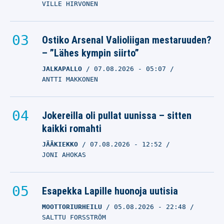
VILLE HIRVONEN
Ostiko Arsenal Valioliigan mestaruuden?
– ”Lähes kympin siirto”
JALKAPALLO
07.08.2026
- 05:07
ANTTI MAKKONEN
Jokereilla oli pullat uunissa – sitten
kaikki romahti
JÄÄKIEKKO
07.08.2026
- 12:52
JONI AHOKAS
Esapekka Lapille huonoja uutisia
MOOTTORIURHEILU
05.08.2026
- 22:48
SALTTU FORSSTRÖM