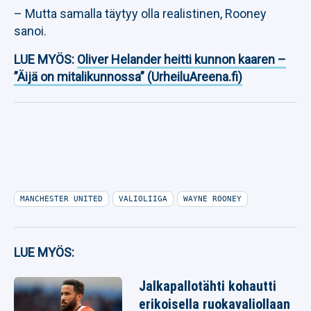
– Mutta samalla täytyy olla realistinen, Rooney
sanoi.
LUE MYÖS:
Oliver Helander heitti kunnon kaaren –
”Äijä on mitalikunnossa” (UrheiluAreena.fi)
MANCHESTER UNITED
VALIOLIIGA
WAYNE ROONEY
LUE MYÖS:
Jalkapallotähti kohautti
erikoisella ruokavaliollaan