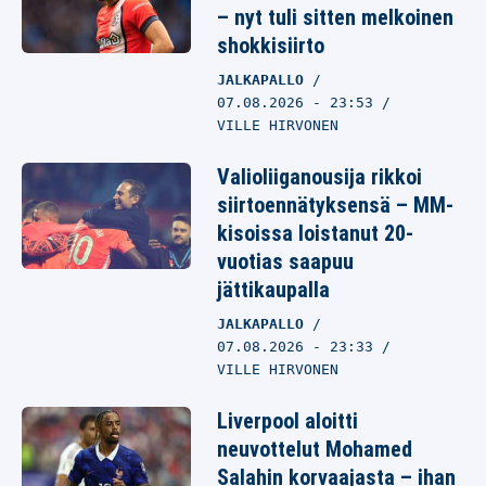
– nyt tuli sitten melkoinen
shokkisiirto
JALKAPALLO
07.08.2026
- 23:53
VILLE HIRVONEN
Valioliiganousija rikkoi
siirtoennätyksensä – MM-
kisoissa loistanut 20-
vuotias saapuu
jättikaupalla
JALKAPALLO
07.08.2026
- 23:33
VILLE HIRVONEN
Liverpool aloitti
neuvottelut Mohamed
Salahin korvaajasta – ihan