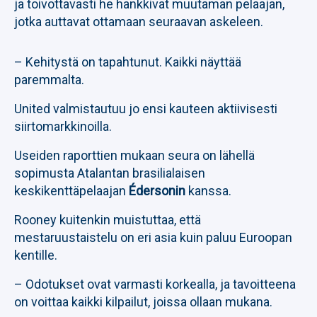
ja toivottavasti he hankkivat muutaman pelaajan,
jotka auttavat ottamaan seuraavan askeleen.
– Kehitystä on tapahtunut. Kaikki näyttää
paremmalta.
United valmistautuu jo ensi kauteen aktiivisesti
siirtomarkkinoilla.
Useiden raporttien mukaan seura on lähellä
sopimusta Atalantan brasilialaisen
keskikenttäpelaajan
Édersonin
kanssa.
Rooney kuitenkin muistuttaa, että
mestaruustaistelu on eri asia kuin paluu Euroopan
kentille.
– Odotukset ovat varmasti korkealla, ja tavoitteena
on voittaa kaikki kilpailut, joissa ollaan mukana.