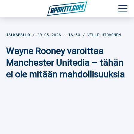
Moottoriurheilu
JALKAPALLO
29.05.2026
- 16:50
VILLE HIRVONEN
Jääkiekko
Wayne Rooney varoittaa
Jalkapallo
Manchester Unitedia – tähän
ei ole mitään mahdollisuuksia
Yleisurheilu
Talviurheilu
Muu urheilu
SPORTIVO TV