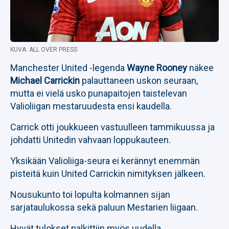
KUVA: ALL OVER PRESS
Manchester United -legenda
Wayne Rooney
näkee
Michael Carrickin
palauttaneen uskon seuraan,
mutta ei vielä usko punapaitojen taistelevan
Valioliigan mestaruudesta ensi kaudella.
Carrick otti joukkueen vastuulleen tammikuussa ja
johdatti Unitedin vahvaan loppukauteen.
Yksikään Valioliiga-seura ei kerännyt enemmän
pisteitä kuin United Carrickin nimityksen jälkeen.
Nousukunto toi lopulta kolmannen sijan
sarjataulukossa sekä paluun Mestarien liigaan.
Hyvät tulokset palkittiin myös uudella