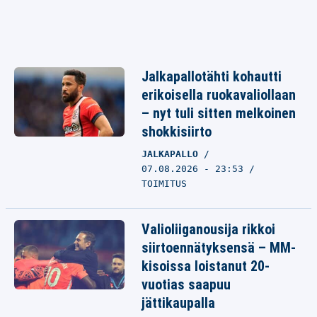
Jalkapallotähti kohautti
erikoisella ruokavaliollaan
– nyt tuli sitten melkoinen
shokkisiirto
JALKAPALLO
07.08.2026 - 23:53
TOIMITUS
Valioliiganousija rikkoi
siirtoennätyksensä – MM-
kisoissa loistanut 20-
vuotias saapuu
jättikaupalla