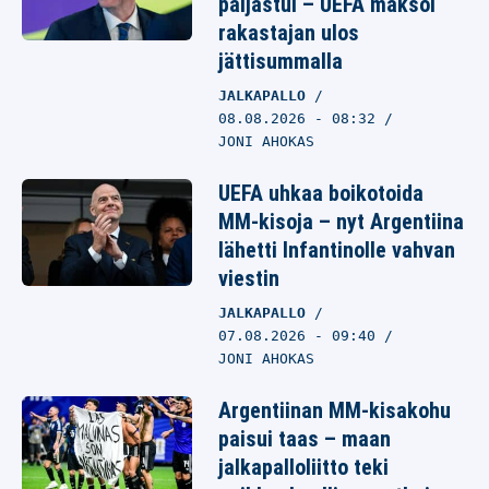
paljastui – UEFA maksoi
rakastajan ulos
jättisummalla
JALKAPALLO
08.08.2026
- 08:32
JONI AHOKAS
UEFA uhkaa boikotoida
MM-kisoja – nyt Argentiina
lähetti Infantinolle vahvan
viestin
JALKAPALLO
07.08.2026
- 09:40
JONI AHOKAS
Argentiinan MM-kisakohu
paisui taas – maan
jalkapalloliitto teki