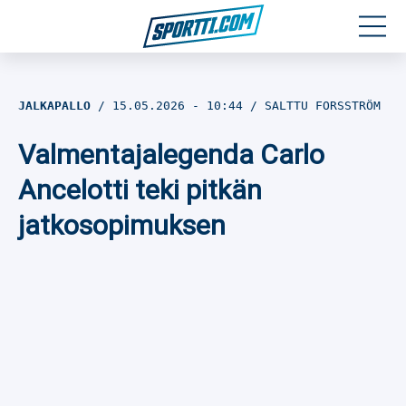
Moottoriurheilu
JALKAPALLO
15.05.2026
- 10:44
SALTTU FORSSTRÖM
Jääkiekko
Valmentajalegenda Carlo
Jalkapallo
Ancelotti teki pitkän
jatkosopimuksen
Yleisurheilu
Talviurheilu
Muu urheilu
SPORTIVO TV