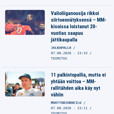
Valioliiganousija rikkoi
siirtoennätyksensä – MM-
kisoissa loistanut 20-
vuotias saapuu
jättikaupalla
JALKAPALLO
07.08.2026 - 23:33
TOIMITUS
11 palkintopallia, mutta ei
yhtään voittoa – MM-
rallitähden aika käy nyt
vähiin
MOOTTORIURHEILU
07.08.2026 - 23:11
TOIMITUS