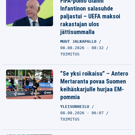
FIFA-pomo Gianni
Infantinon salasuhde
paljastui – UEFA maksoi
rakastajan ulos
jättisummalla
MUUT JALKAPALLO
08.08.2026 - 08:32
TOIMITUS
”Se yksi roikaisu” – Antero
Mertaranta povaa Suomen
keihäskarjulle hurjaa EM-
pommia
YLEISURHEILU
08.08.2026 - 06:07
TOIMITUS