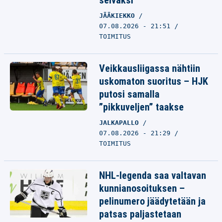
selväksi
JÄÄKIEKKO
07.08.2026 - 21:51
TOIMITUS
Veikkausliigassa nähtiin
uskomaton suoritus – HJK
putosi samalla
”pikkuveljen” taakse
JALKAPALLO
07.08.2026 - 21:29
TOIMITUS
NHL-legenda saa valtavan
kunnianosoituksen –
pelinumero jäädytetään ja
patsas paljastetaan