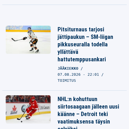
Pitsiturnaus tarjosi
jättipaukun – SM-liigan
pikkuseuralla todella
yllättävä
hattutemppusankari
JÄÄKIEKKO
07.08.2026 - 22:01
TOIMITUS
NHL:n kohuttuun
siirtosaagaan jälleen uusi
käänne – Detroit teki
vaatimuksensa täysin