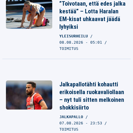
”Toivotaan, että edes jalka
kestää” – Lotta Haralan
EM-kisat uhkaavat jäädä
lyhyiksi
YLEISURHEILU
08.08.2026 - 05:01
TOIMITUS
Jalkapallotähti kohautti
erikoisella ruokavaliollaan
– nyt tuli sitten melkoinen
shokkisiirto
JALKAPALLO
07.08.2026 - 23:53
TOIMITUS