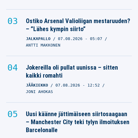
Ostiko Arsenal Valioliigan mestaruuden?
– ”Lähes kympin siirto”
JALKAPALLO
07.08.2026
- 05:07
ANTTI MAKKONEN
Jokereilla oli pullat uunissa – sitten
kaikki romahti
JÄÄKIEKKO
07.08.2026
- 12:52
JONI AHOKAS
Uusi käänne jättimäiseen siirtosaagaan
– Manchester City teki tylyn ilmoituksen
Barcelonalle