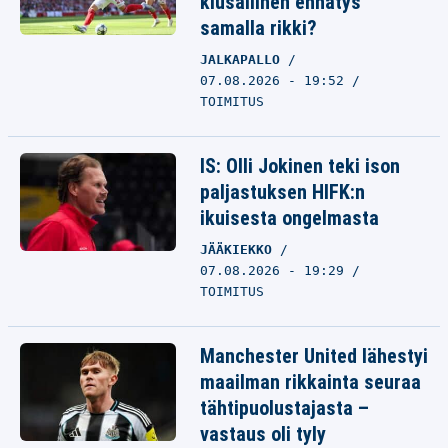
kiusallinen ennätys
samalla rikki?
JALKAPALLO
07.08.2026 - 19:52
TOIMITUS
IS: Olli Jokinen teki ison
paljastuksen HIFK:n
ikuisesta ongelmasta
JÄÄKIEKKO
07.08.2026 - 19:29
TOIMITUS
Manchester United lähestyi
maailman rikkainta seuraa
tähtipuolustajasta –
vastaus oli tyly