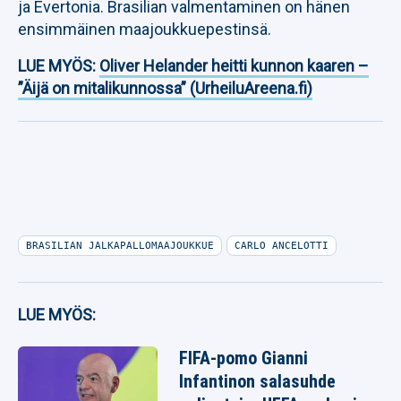
ja Evertonia. Brasilian valmentaminen on hänen
ensimmäinen maajoukkuepestinsä.
LUE MYÖS:
Oliver Helander heitti kunnon kaaren –
”Äijä on mitalikunnossa” (UrheiluAreena.fi)
BRASILIAN JALKAPALLOMAAJOUKKUE
CARLO ANCELOTTI
LUE MYÖS:
FIFA-pomo Gianni
Infantinon salasuhde