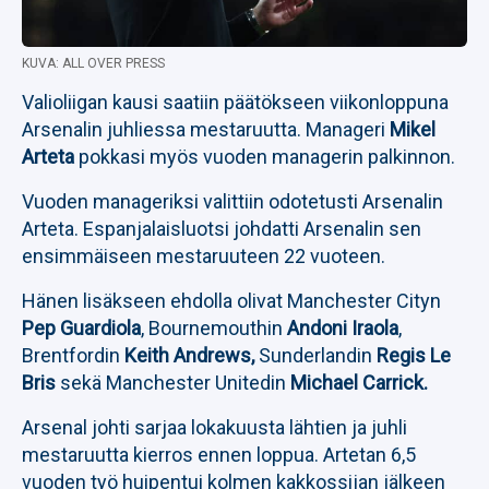
KUVA: ALL OVER PRESS
Valioliigan kausi saatiin päätökseen viikonloppuna
Arsenalin juhliessa mestaruutta. Manageri
Mikel
Arteta
pokkasi myös vuoden managerin palkinnon.
Vuoden manageriksi valittiin odotetusti Arsenalin
Arteta. Espanjalaisluotsi johdatti Arsenalin sen
ensimmäiseen mestaruuteen 22 vuoteen.
Hänen lisäkseen ehdolla olivat Manchester Cityn
Pep Guardiola
, Bournemouthin
Andoni Iraola
,
Brentfordin
Keith Andrews,
Sunderlandin
Regis Le
Bris
sekä Manchester Unitedin
Michael Carrick.
Arsenal johti sarjaa lokakuusta lähtien ja juhli
mestaruutta kierros ennen loppua. Artetan 6,5
vuoden työ huipentui kolmen kakkossijan jälkeen