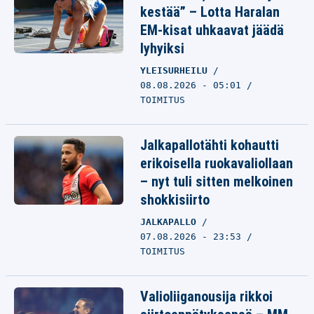
kestää” – Lotta Haralan
EM-kisat uhkaavat jäädä
lyhyiksi
YLEISURHEILU
08.08.2026 - 05:01
TOIMITUS
Jalkapallotähti kohautti
erikoisella ruokavaliollaan
– nyt tuli sitten melkoinen
shokkisiirto
JALKAPALLO
07.08.2026 - 23:53
TOIMITUS
Valioliiganousija rikkoi