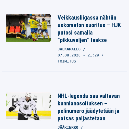
Veikkausliigassa nähtiin
uskomaton suoritus – HJK
putosi samalla
”pikkuveljen” taakse
JALKAPALLO
07.08.2026 - 21:29
TOIMITUS
NHL-legenda saa valtavan
kunnianosoituksen –
pelinumero jäädytetään ja
patsas paljastetaan
JÄÄKIEKKO