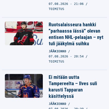
07.08.2026 - 21:06
TOIMITUS
Ruotsalaisseura hankki
”parhaassa iässä” olevan
entisen NHL-pelaajan – nyt
tuli jääkylmä suihku
JÄÄKIEKKO
07.08.2026 - 20:54
TOIMITUS
Ei mitään uutta
Tampereelta – Ilves suli
karusti Tapparan
käsittelyssä
JÄÄKIEKKO
07.08.2026 - 20:39