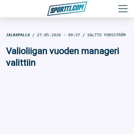
Moottoriurheilu
JALKAPALLO
27.05.2026
- 09:37
SALTTU FORSSTRÖM
Jääkiekko
Valioliigan vuoden manageri
Jalkapallo
valittiin
Yleisurheilu
Talviurheilu
Muu urheilu
SPORTIVO TV