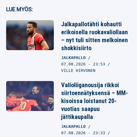
LUE MYÖS:
Jalkapallotähti kohautti
erikoisella ruokavaliollaan
– nyt tuli sitten melkoinen
shokkisiirto
JALKAPALLO
07.08.2026
- 23:53
VILLE HIRVONEN
Valioliiganousija rikkoi
siirtoennätyksensä – MM-
kisoissa loistanut 20-
vuotias saapuu
jättikaupalla
JALKAPALLO
07.08.2026
- 23:33