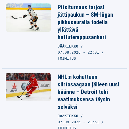
Pitsiturnaus tarjosi
jättipaukun – SM-liigan
pikkuseuralla todella
yllättävä
hattutemppusankari
JÄÄKIEKKO
07.08.2026 - 22:01
TOIMITUS
NHL:n kohuttuun
siirtosaagaan jälleen uusi
käänne – Detroit teki
vaatimuksensa täysin
selväksi
JÄÄKIEKKO
07.08.2026 - 21:51
TOIMITUS