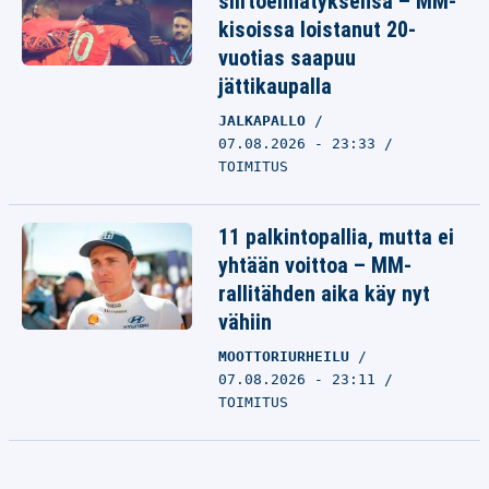
siirtoennätyksensä – MM-
kisoissa loistanut 20-
vuotias saapuu
jättikaupalla
JALKAPALLO
07.08.2026 - 23:33
TOIMITUS
11 palkintopallia, mutta ei
yhtään voittoa – MM-
rallitähden aika käy nyt
vähiin
MOOTTORIURHEILU
07.08.2026 - 23:11
TOIMITUS