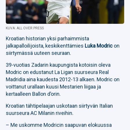
KUVA: ALL OVER PRESS
Kroatian historian yksi parhaimmista
jalkapalloilijoista, keskikenttämies
Luka Modric
on
siirtymässä uuteen seuraan.
39-vuotias Zadarin kaupungista kotoisin oleva
Modric on edustanut La Ligan suurseura Real
Madridia aina kaudesta 2012-13 alkaen. Modric on
voittanut urallaan kuusi Mestarien liigaa ja
kertaalleen Ballon d’orin.
Kroatian tähtipelaajan uskotaan siirtyvän Italian
suurseura AC Milanin riveihin.
– Me uskomme Modricin saapuvan elokuussa