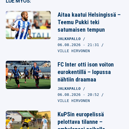
LUE MYÖS:
Aitaa kaatui Helsingissä –
Teemu Pukki teki
satumaisen tempun
JALKAPALLO
06.08.2026
- 21:31
VILLE HIRVONEN
FC Inter otti ison voiton
eurokentillä – lopussa
nähtiin draamaa
JALKAPALLO
06.08.2026
- 20:52
VILLE HIRVONEN
KuPSin europelissä
pelottava tilanne –