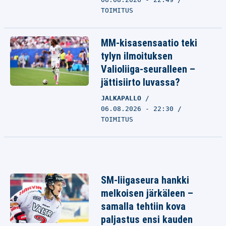
TOIMITUS
MM-kisasensaatio teki
tylyn ilmoituksen
Valioliiga-seuralleen –
jättisiirto luvassa?
JALKAPALLO
06.08.2026 - 22:30
TOIMITUS
SM-liigaseura hankki
melkoisen järkäleen –
samalla tehtiin kova
paljastus ensi kauden