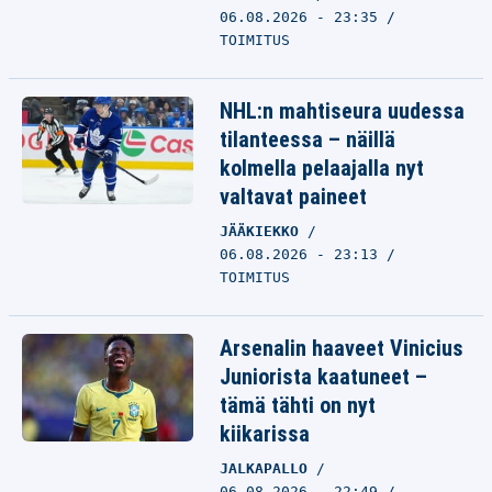
06.08.2026 - 23:35
TOIMITUS
NHL:n mahtiseura uudessa
tilanteessa – näillä
kolmella pelaajalla nyt
valtavat paineet
JÄÄKIEKKO
06.08.2026 - 23:13
TOIMITUS
Arsenalin haaveet Vinicius
Juniorista kaatuneet –
tämä tähti on nyt
kiikarissa
JALKAPALLO
06.08.2026 - 22:49