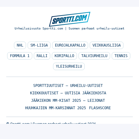
Urheilusivusto Sportti.com | Suomen parhaat urheilu-uutiset
NHL
SM-LIIGA
EUROJALKAPALLO
VEIKKAUSLIIGA
FORMULA 1
RALLI
KORIPALLO
TALVIURHEILU
TENNIS
YLEISURHEILU
SPORTTIUUTISET – URHEILU-UUTISET
KIEKKOUUTISET – UUTISIA JÄÄKIEKOSTA
JÄÄKIEKON MM-KISAT 2025 – LEIJONAT
HUUHKAJIEN MM-KARSINNAT 2025
FLASHSCORE
© Sportti.com | Suomen parhaat urheilu-uutiset 2026
TIETOA MEISTÄ
/
🇬🇧 SPORTIVO NETWORK
/
KÄYTTÖEHDOT