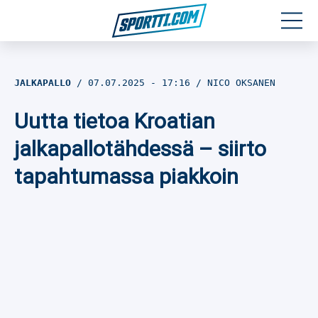
Moottoriurheilu
JALKAPALLO
07.07.2025
- 17:16
NICO OKSANEN
Jääkiekko
Uutta tietoa Kroatian
Jalkapallo
jalkapallotähdessä – siirto
tapahtumassa piakkoin
Yleisurheilu
Talviurheilu
Muu urheilu
SPORTIVO TV