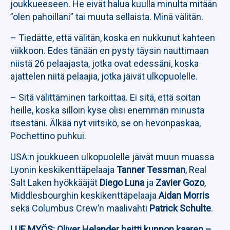
joukkueeseen. He eivät halua kuulla minulta mitään
”olen pahoillani” tai muuta sellaista. Minä välitän.
– Tiedätte, että välitän, koska en nukkunut kahteen
viikkoon. Edes tänään en pysty täysin nauttimaan
niistä 26 pelaajasta, jotka ovat edessäni, koska
ajattelen niitä pelaajia, jotka jäivät ulkopuolelle.
– Sitä välittäminen tarkoittaa. Ei sitä, että soitan
heille, koska silloin kyse olisi enemmän minusta
itsestäni. Älkää nyt viitsikö, se on hevonpaskaa,
Pochettino puhkui.
USA:n joukkueen ulkopuolelle jäivät muun muassa
Lyonin keskikenttäpelaaja
Tanner Tessman
, Real
Salt Laken hyökkääjät
Diego Luna
ja
Zavier Gozo
,
Middlesbourghin keskikenttäpelaaja
Aidan Morris
sekä Columbus Crew’n maalivahti
Patrick Schulte
.
LUE MYÖS:
Oliver Helander heitti kunnon kaaren –