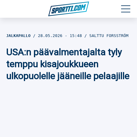
Moottoriurheilu
JALKAPALLO
28.05.2026
- 15:48
SALTTU FORSSTRÖM
Jääkiekko
USA:n päävalmentajalta tyly
Jalkapallo
temppu kisajoukkueen
ulkopuolelle jääneille pelaajille
Yleisurheilu
Talviurheilu
Muu urheilu
SPORTIVO TV