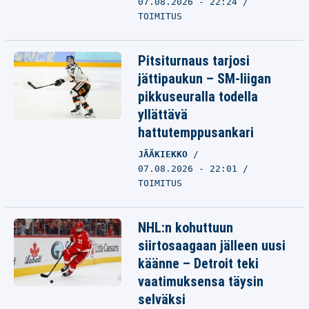
07.08.2026 - 22:24
TOIMITUS
Pitsiturnaus tarjosi
jättipaukun – SM-liigan
pikkuseuralla todella
yllättävä
hattutemppusankari
JÄÄKIEKKO
07.08.2026 - 22:01
TOIMITUS
NHL:n kohuttuun
siirtosaagaan jälleen uusi
käänne – Detroit teki
vaatimuksensa täysin
selväksi