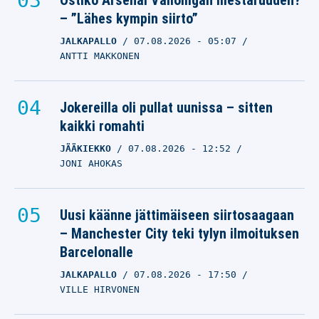
Ostiko Arsenal Valioliigan mestaruuden?
– ”Lähes kympin siirto”
JALKAPALLO
07.08.2026
- 05:07
ANTTI MAKKONEN
Jokereilla oli pullat uunissa – sitten
kaikki romahti
JÄÄKIEKKO
07.08.2026
- 12:52
JONI AHOKAS
Uusi käänne jättimäiseen siirtosaagaan
– Manchester City teki tylyn ilmoituksen
Barcelonalle
JALKAPALLO
07.08.2026
- 17:50
VILLE HIRVONEN