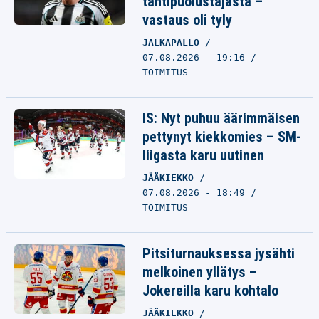
tähtipuolustajasta –
vastaus oli tyly
JALKAPALLO
07.08.2026 - 19:16
TOIMITUS
IS: Nyt puhuu äärimmäisen
pettynyt kiekkomies – SM-
liigasta karu uutinen
JÄÄKIEKKO
07.08.2026 - 18:49
TOIMITUS
Pitsiturnauksessa jysähti
melkoinen yllätys –
Jokereilla karu kohtalo
JÄÄKIEKKO