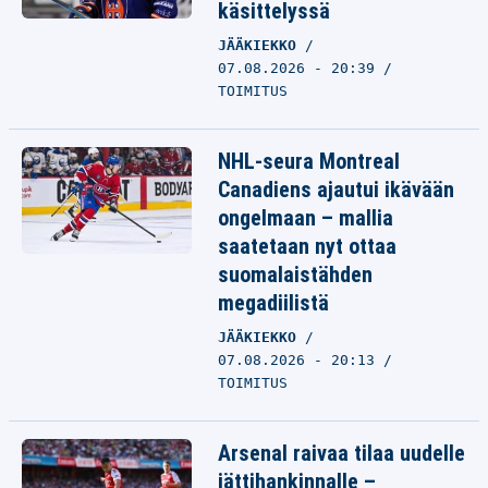
käsittelyssä
JÄÄKIEKKO
07.08.2026 - 20:39
TOIMITUS
NHL-seura Montreal
Canadiens ajautui ikävään
ongelmaan – mallia
saatetaan nyt ottaa
suomalaistähden
megadiilistä
JÄÄKIEKKO
07.08.2026 - 20:13
TOIMITUS
Arsenal raivaa tilaa uudelle
jättihankinnalle –