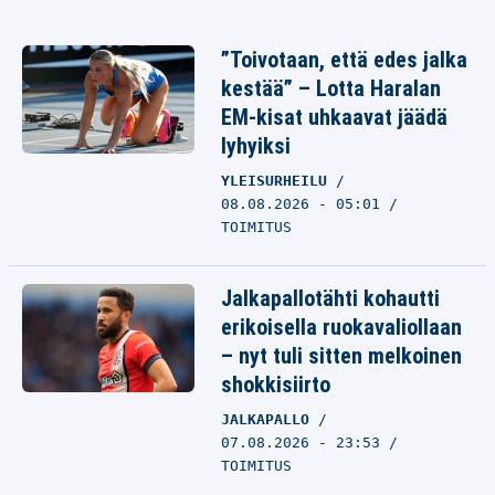
”Toivotaan, että edes jalka
kestää” – Lotta Haralan
EM-kisat uhkaavat jäädä
lyhyiksi
YLEISURHEILU
08.08.2026 - 05:01
TOIMITUS
Jalkapallotähti kohautti
erikoisella ruokavaliollaan
– nyt tuli sitten melkoinen
shokkisiirto
JALKAPALLO
07.08.2026 - 23:53
TOIMITUS