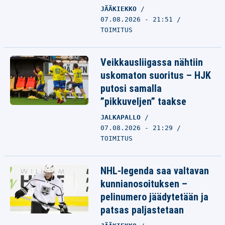
JÄÄKIEKKO
07.08.2026 - 21:51
TOIMITUS
Veikkausliigassa nähtiin
uskomaton suoritus – HJK
putosi samalla
”pikkuveljen” taakse
JALKAPALLO
07.08.2026 - 21:29
TOIMITUS
NHL-legenda saa valtavan
kunnianosoituksen –
pelinumero jäädytetään ja
patsas paljastetaan