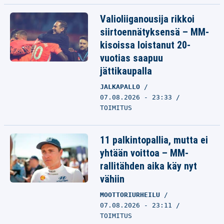
Valioliiganousija rikkoi
siirtoennätyksensä – MM-
kisoissa loistanut 20-
vuotias saapuu
jättikaupalla
JALKAPALLO
07.08.2026 - 23:33
TOIMITUS
11 palkintopallia, mutta ei
yhtään voittoa – MM-
rallitähden aika käy nyt
vähiin
MOOTTORIURHEILU
07.08.2026 - 23:11
TOIMITUS