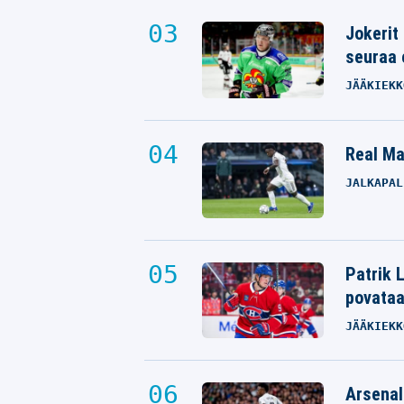
Jokerit
seuraa 
JÄÄKIEKK
Real Mad
JALKAPAL
Patrik L
povata
JÄÄKIEKK
Arsenal