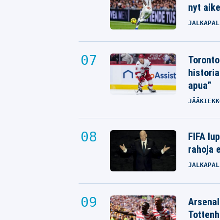
nyt aik
JALKAPAL
Toronto
histori
apua”
JÄÄKIEKK
FIFA lu
rahoja e
JALKAPAL
Arsenali
Tottenh