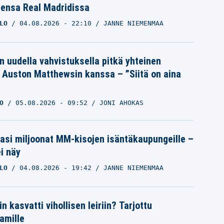
eensa Real Madridissa
LO
04.08.2026
- 22:10
JANNE NIEMENMAA
n uudella vahvistuksella pitkä yhteinen
a Auston Matthewsin kanssa – ”Siitä on aina
O
05.08.2026
- 09:52
JONI AHOKAS
pasi miljoonat MM-kisojen isäntäkaupungeille –
i näy
LO
04.08.2026
- 19:42
JANNE NIEMENMAA
n kasvatti vihollisen leiriin? Tarjottu
amille