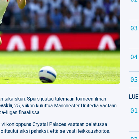
LUE
än takaiskun. Spurs joutuu tulemaan toimeen ilman
evskia
, 25, viikon kuluttua Manchester Unitedia vastaan
-liigan finaalissa.
e viikonloppuna Crystal Palacea vastaan pelatussa
ittautui siksi pahaksi, että se vaati leikkaushoitoa.