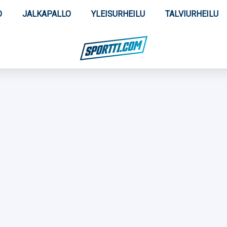
O
JALKAPALLO
YLEISURHEILU
TALVIURHEILU