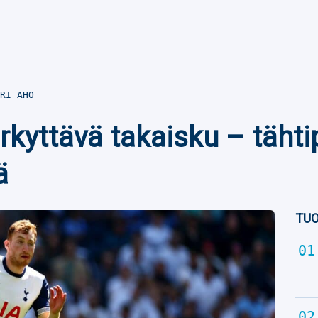
RI AHO
rkyttävä takaisku – tähti
ä
TUO