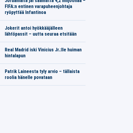
Jordanialta jäi saamatta 4,2 miljoonaa –
FIFA:n entinen varapuheenjohtaja
ryöpyttää Infantinoa
Jokerit antoi hyökkääjälleen
lähtöpassit – uutta seuraa etsitään
Real Madrid iski Vinicius Jr.:lle huiman
hintalapun
Patrik Laineesta tyly arvio – tällaista
roolia hänelle povataan