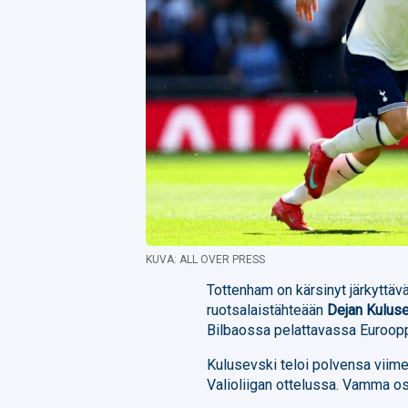
KUVA: ALL OVER PRESS
Tottenham on kärsinyt järkyttäv
ruotsalaistähteään
Dejan Kulus
Bilbaossa pelattavassa Eurooppa
Kulusevski teloi polvensa viim
Valioliigan ottelussa. Vamma oso