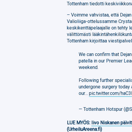
Tottenham tiedotti keskiviikkona
– Voimme vahvistaa, että Dejan
Valioliiga-ottelussamme Crystal
keskikenttäpelaajalle on tehty l
välittömästi lääkintähenkilöku
Tottenham kirjoittaa viestipalve
We can confirm that Dejan 
patella in our Premier Lea
weekend.
Following further speciali
undergone surgery today a
our…
pic.twitter.com/ha
— Tottenham Hotspur (@Sp
LUE MYÖS:
Iivo Niskanen päivit
(UrheiluAreena.fi)