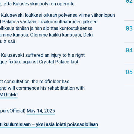
, että Kulusevskin polvi on operoitu.
 Kulusevski loukkasi oikean polvensa viime viikonlopun
 Palacea vastaan. Lisäkonsultaatioiden jälkeen
eikkaus tänään ja hän aloittaa kuntoutuksensa
ntamme kanssa. Olemme kaikki kanssasi, Deki,
lu X:ssä.
Kulusevski suffered an injury to his right
gue fixture against Crystal Palace last
st consultation, the midfielder has
nd will commence his rehabilitation with
C3MThcMd
ursOfficial)
May 14, 2025
ti kuulumisiaan – yksi asia loisti poissaolollaan