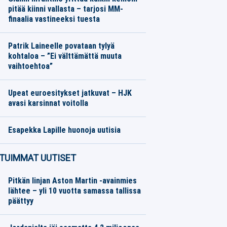
pitää kiinni vallasta – tarjosi MM-
finaalia vastineeksi tuesta
Jalkapallo
05.08.2026
Toimitus
Patrik Laineelle povataan tylyä
kohtaloa – ”Ei välttämättä muuta
vaihtoehtoa”
Jääkiekko
05.08.2026
Toimitus
Upeat euroesitykset jatkuvat – HJK
avasi karsinnat voitolla
Jalkapallo
05.08.2026
Toimitus
Esapekka Lapille huonoja uutisia
Moottoriurheilu
05.08.2026
Toimitus
TUIMMAT UUTISET
Pitkän linjan Aston Martin -avainmies
lähtee – yli 10 vuotta samassa tallissa
päättyy