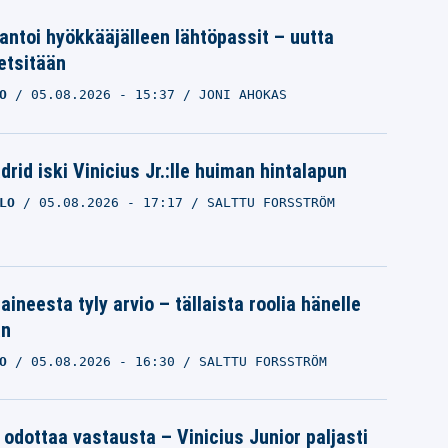
 antoi hyökkääjälleen lähtöpassit – uutta
etsitään
O
05.08.2026
- 15:37
JONI AHOKAS
rid iski Vinicius Jr.:lle huiman hintalapun
LO
05.08.2026
- 17:17
SALTTU FORSSTRÖM
aineesta tyly arvio – tällaista roolia hänelle
an
O
05.08.2026
- 16:30
SALTTU FORSSTRÖM
 odottaa vastausta – Vinicius Junior paljasti