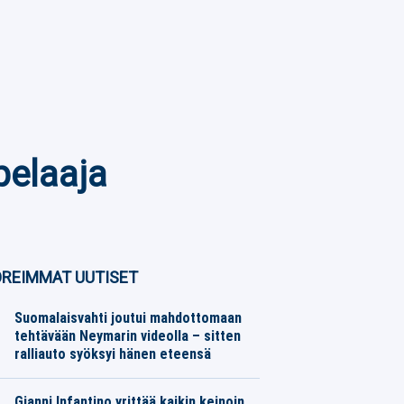
pelaaja
REIMMAT UUTISET
Suomalaisvahti joutui mahdottomaan
tehtävään Neymarin videolla – sitten
ralliauto syöksyi hänen eteensä
Jalkapallo
06.08.2026
Toimitus
Gianni Infantino yrittää kaikin keinoin