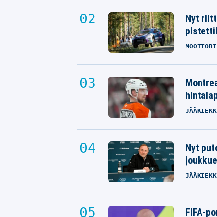
Nyt rii
pistetti
MOOTTORI
Montrea
hintalap
JÄÄKIEKK
Nyt put
joukkue
JÄÄKIEKK
FIFA-po