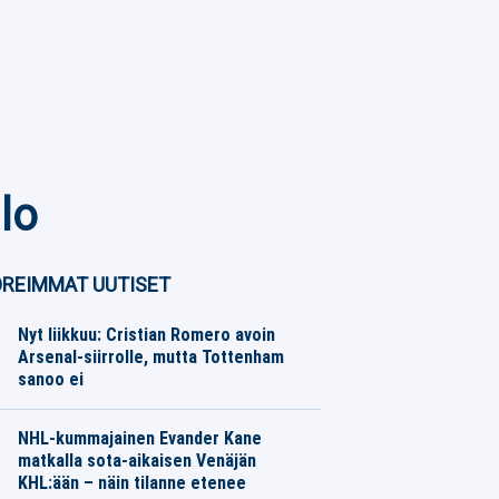
lo
REIMMAT UUTISET
Nyt liikkuu: Cristian Romero avoin
Arsenal-siirrolle, mutta Tottenham
sanoo ei
Jalkapallo
09.08.2026
Toimitus
NHL-kummajainen Evander Kane
matkalla sota-aikaisen Venäjän
KHL:ään – näin tilanne etenee