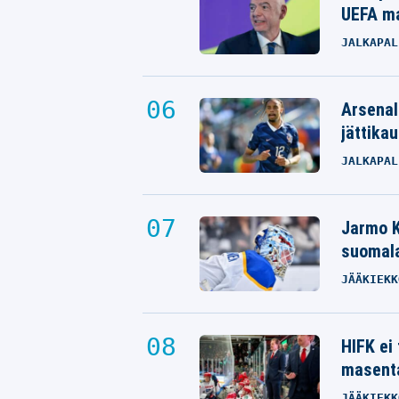
UEFA ma
JALKAPAL
Arsenal
jättikau
JALKAPAL
Jarmo K
suomala
JÄÄKIEKK
HIFK ei
masenta
JÄÄKIEKK