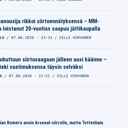
iganousija rikkoi siirtoennätyksensä – MM-
a loistanut 20-vuotias saapuu jättikaupalla
LO
07.08.2026
- 23:33
VILLE HIRVONEN
ohuttuun siirtosaagaan jälleen uusi käänne –
 teki vaatimuksensa täysin selväksi
O
07.08.2026
- 21:51
VILLE HIRVONEN
stian Romero avoin Arsenal-siirrolle, mutta Tottenham