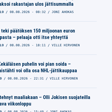
ksoi rakastajan ulos jättisummalla
LO
08.08.2026
- 08:32
JONI AHOKAS
 teki päätöksen 150 miljoonan euron
pasta – pelaaja otti itse yhteyttä
LO
08.08.2026
- 18:11
VILLE HIRVONEN
ekäläisen puhelin voi pian soida –
istähti voi olla osa NHL-jättikauppaa
O
08.08.2026
- 22:31
VILLE HIRVONEN
 tehnyt maaliakaan – Olli Jokisen suojateilla
va viikonloppu
O
08.08.2026
- 15:40
JONI AHOKAS