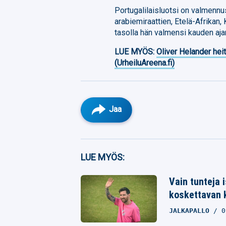
Portugalilaisluotsi on valmenn
arabiemiraattien, Etelä-Afrikan
tasolla hän valmensi kauden aja
LUE MYÖS:
Oliver Helander heit
(UrheiluAreena.fi)
Jaa
Facebook
LUE MYÖS:
Twitter
Vain tunteja 
Whatsapp
koskettavan 
JALKAPALLO
0