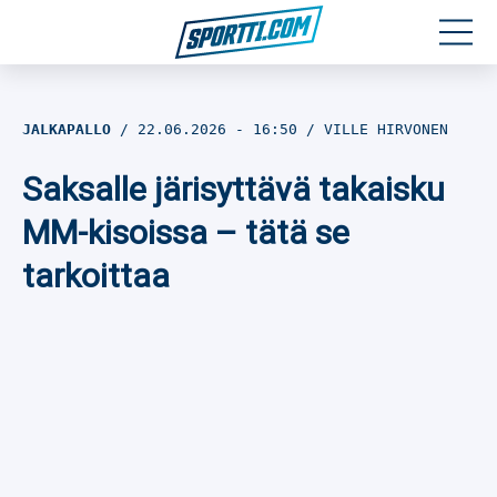
Moottoriurheilu
JALKAPALLO
22.06.2026
- 16:50
VILLE HIRVONEN
Jääkiekko
Saksalle järisyttävä takaisku
Jalkapallo
MM-kisoissa – tätä se
tarkoittaa
Yleisurheilu
Talviurheilu
Muu urheilu
SPORTIVO TV