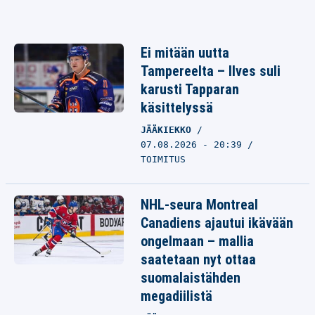
Ei mitään uutta
Tampereelta – Ilves suli
karusti Tapparan
käsittelyssä
JÄÄKIEKKO
07.08.2026 - 20:39
TOIMITUS
NHL-seura Montreal
Canadiens ajautui ikävään
ongelmaan – mallia
saatetaan nyt ottaa
suomalaistähden
megadiilistä