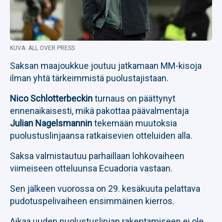
KUVA: ALL OVER PRESS
Saksan maajoukkue joutuu jatkamaan MM-kisoja
ilman yhtä tärkeimmistä puolustajistaan.
Nico Schlotterbeckin
turnaus on päättynyt
ennenaikaisesti, mikä pakottaa päävalmentaja
Julian Nagelsmannin
tekemään muutoksia
puolustuslinjaansa ratkaisevien otteluiden alla.
Saksa valmistautuu parhaillaan lohkovaiheen
viimeiseen otteluunsa Ecuadoria vastaan.
Sen jälkeen vuorossa on 29. kesäkuuta pelattava
pudotuspelivaiheen ensimmäinen kierros.
Aikaa uuden puolustuslinjan rakentamiseen ei ole