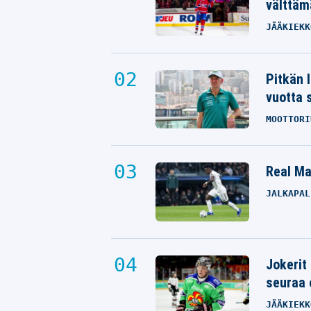
välttäm
JÄÄKIEKK
Pitkän 
vuotta 
MOOTTORI
Real Mad
JALKAPAL
Jokerit
seuraa 
JÄÄKIEKK