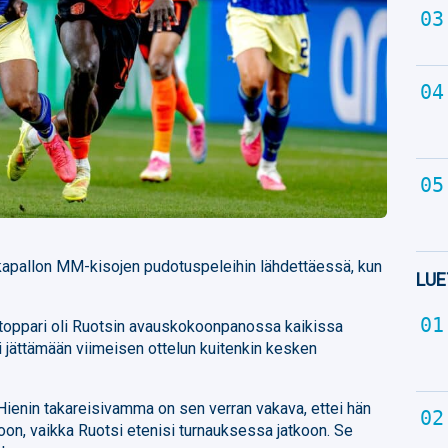
lkapallon MM-kisojen pudotuspeleihin lähdettäessä, kun
LUE
 toppari oli Ruotsin avauskokoonpanossa kaikissa
ui jättämään viimeisen ottelun kuitenkin kesken
 Hienin takareisivamma on sen verran vakava, ettei hän
toon, vaikka Ruotsi etenisi turnauksessa jatkoon. Se