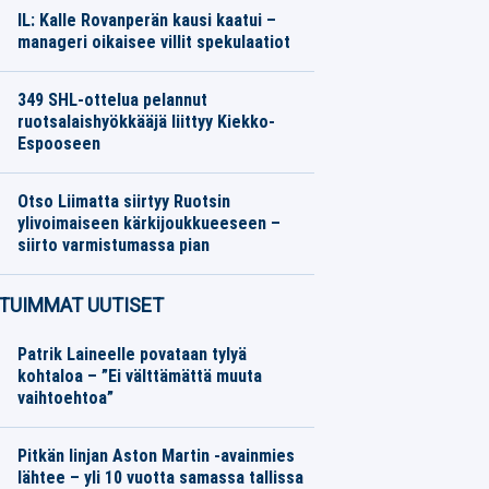
IL: Kalle Rovanperän kausi kaatui –
manageri oikaisee villit spekulaatiot
Moottoriurheilu
06.08.2026
Toimitus
349 SHL-ottelua pelannut
ruotsalaishyökkääjä liittyy Kiekko-
Espooseen
Jääkiekko
06.08.2026
Toimitus
Otso Liimatta siirtyy Ruotsin
ylivoimaiseen kärkijoukkueeseen –
siirto varmistumassa pian
Jalkapallo
06.08.2026
Toimitus
TUIMMAT UUTISET
Patrik Laineelle povataan tylyä
kohtaloa – ”Ei välttämättä muuta
vaihtoehtoa”
Pitkän linjan Aston Martin -avainmies
lähtee – yli 10 vuotta samassa tallissa