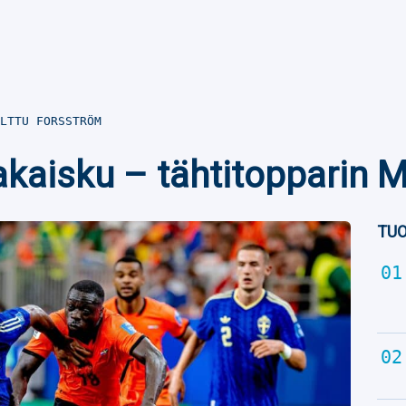
LTTU FORSSTRÖM
takaisku – tähtitopparin 
TUO