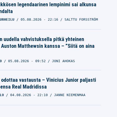
ikkösen legendaarinen lempinimi sai alkunsa
ndalta
URHEILU
05.08.2026
- 22:16
SALTTU FORSSTRÖM
n uudella vahvistuksella pitkä yhteinen
a Auston Matthewsin kanssa – ”Siitä on aina
O
05.08.2026
- 09:52
JONI AHOKAS
 odottaa vastausta – Vinicius Junior paljasti
eensa Real Madridissa
LO
04.08.2026
- 22:10
JANNE NIEMENMAA