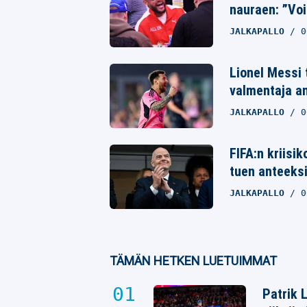
Whatsapp
nauraen: ”Voi
JALKAPALLO
0
Lionel Messi 
valmentaja a
JALKAPALLO
0
FIFA:n kriisi
tuen anteeks
JALKAPALLO
0
TÄMÄN HETKEN LUETUIMMAT
Patrik 