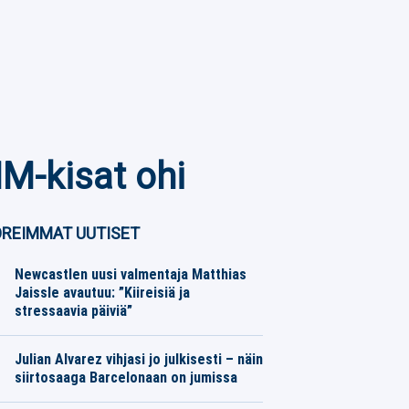
MM-kisat ohi
REIMMAT UUTISET
Newcastlen uusi valmentaja Matthias
Jaissle avautuu: ”Kiireisiä ja
stressaavia päiviä”
Jalkapallo
06.08.2026
Toimitus
Julian Alvarez vihjasi jo julkisesti – näin
siirtosaaga Barcelonaan on jumissa
Jalkapallo
06.08.2026
Toimitus