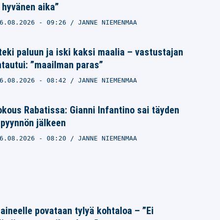
 hyvänen aika”
6.08.2026
- 09:26
JANNE NIEMENMAA
teki paluun ja iski kaksi maalia – vastustajan
ntautui: ”maailman paras”
6.08.2026
- 08:42
JANNE NIEMENMAA
kokous Rabatissa: Gianni Infantino sai täyden
ipyynnön jälkeen
6.08.2026
- 08:20
JANNE NIEMENMAA
Laineelle povataan tylyä kohtaloa – ”Ei