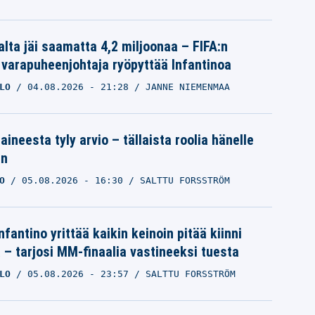
alta jäi saamatta 4,2 miljoonaa – FIFA:n
 varapuheenjohtaja ryöpyttää Infantinoa
LO
04.08.2026
- 21:28
JANNE NIEMENMAA
aineesta tyly arvio – tällaista roolia hänelle
an
O
05.08.2026
- 16:30
SALTTU FORSSTRÖM
nfantino yrittää kaikin keinoin pitää kiinni
a – tarjosi MM-finaalia vastineeksi tuesta
LO
05.08.2026
- 23:57
SALTTU FORSSTRÖM