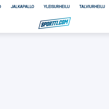
O
JALKAPALLO
YLEISURHEILU
TALVIURHEILU