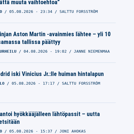
ättä muuta vaihtoehtoa”
O
05.08.2026
- 23:34
SALTTU FORSSTRÖM
linjan Aston Martin -avainmies lähtee – yli 10
samassa tallissa päättyy
URHEILU
04.08.2026
- 19:02
JANNE NIEMENMAA
rid iski Vinicius Jr.:lle huiman hintalapun
LO
05.08.2026
- 17:17
SALTTU FORSSTRÖM
 antoi hyökkääjälleen lähtöpassit – uutta
etsitään
O
05.08.2026
- 15:37
JONI AHOKAS