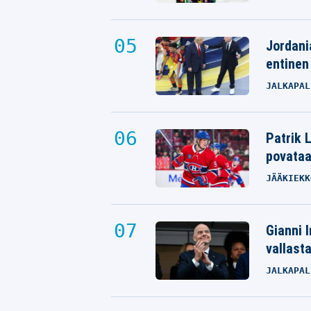
Jordani
entinen
JALKAPAL
Patrik L
povata
JÄÄKIEKK
Gianni I
vallast
JALKAPAL