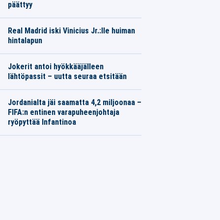
päättyy
Real Madrid iski Vinicius Jr.:lle huiman
hintalapun
Jokerit antoi hyökkääjälleen
lähtöpassit – uutta seuraa etsitään
Jordanialta jäi saamatta 4,2 miljoonaa –
FIFA:n entinen varapuheenjohtaja
ryöpyttää Infantinoa