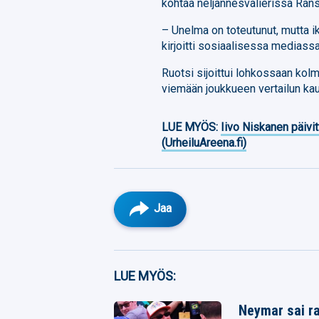
kohtaa neljännesvälierissä Ran
– Unelma on toteutunut, mutta ik
kirjoitti sosiaalisessa mediassa
Ruotsi sijoittui lohkossaan kolma
viemään joukkueen vertailun kau
LUE MYÖS:
Iivo Niskanen päivit
(UrheiluAreena.fi)
Jaa
Facebook
LUE MYÖS:
Twitter
Neymar sai ra