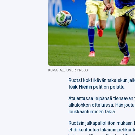
KUVA: ALL OVER PRESS
Ruotsi koki ikävän takaiskun ja
Isak Hienin
pelit on pelattu.
Atalantassa leipänsä tienaavan
alkulohkon otteluissa. Hän jout
loukkaantumisen takia.
Ruotsin jalkapalloliiton mukaan
ehdi kuntoutua takaisin pelikun