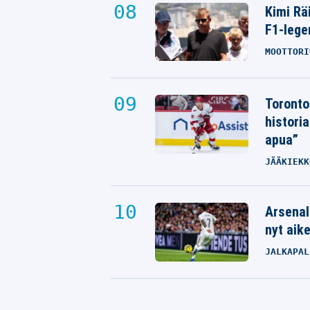
Kimi Rä
F1-lege
MOOTTORI
Toronto
histori
apua”
JÄÄKIEKK
Arsenal
nyt aik
JALKAPAL