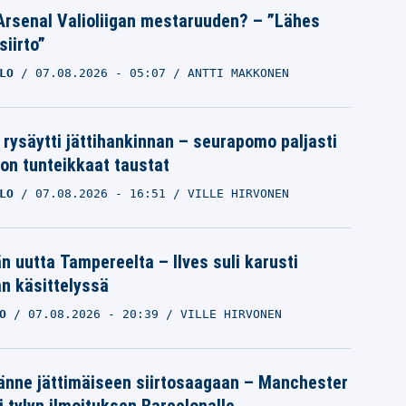
Arsenal Valioliigan mestaruuden? – ”Lähes
siirto”
LO
07.08.2026
- 05:07
ANTTI MAKKONEN
 rysäytti jättihankinnan – seurapomo paljasti
ron tunteikkaat taustat
LO
07.08.2026
- 16:51
VILLE HIRVONEN
än uutta Tampereelta – Ilves suli karusti
n käsittelyssä
O
07.08.2026
- 20:39
VILLE HIRVONEN
änne jättimäiseen siirtosaagaan – Manchester