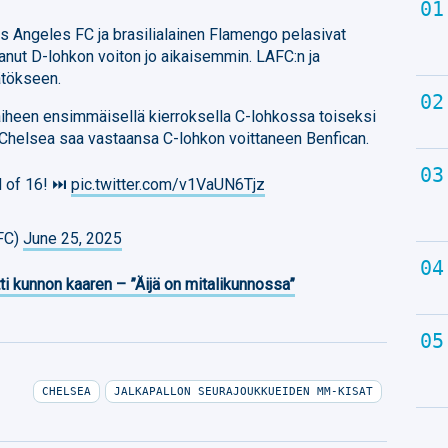
s Angeles FC ja brasilialainen Flamengo pelasivat
anut D-lohkon voiton jo aikaisemmin. LAFC:n ja
ätökseen.
iheen ensimmäisellä kierroksella C-lohkossa toiseksi
 Chelsea saa vastaansa C-lohkon voittaneen Benfican.
 of 16! ⏭️
pic.twitter.com/v1VaUN6Tjz
FC)
June 25, 2025
ti kunnon kaaren – ”Äijä on mitalikunnossa”
CHELSEA
JALKAPALLON SEURAJOUKKUEIDEN MM-KISAT