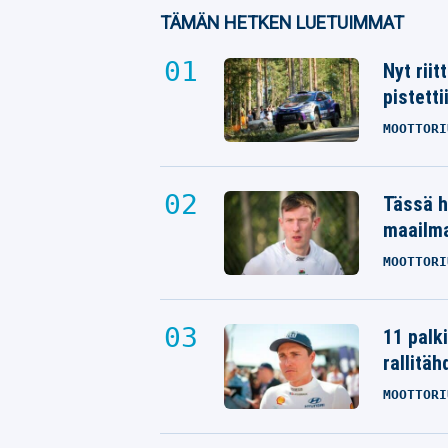
TÄMÄN HETKEN LUETUIMMAT
Nyt rii
pistetti
MOOTTORI
Tässä h
maailm
MOOTTORI
11 palk
rallitäh
MOOTTORI