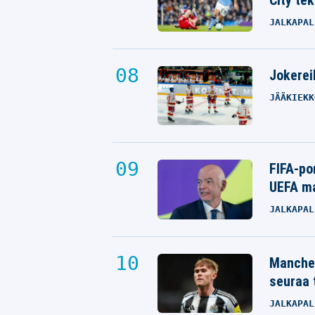
City tek
JALKAPAL
Jokereil
JÄÄKIEKK
FIFA-po
UEFA ma
JALKAPAL
Manches
seuraa 
JALKAPAL