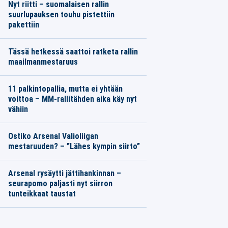
Nyt riitti – suomalaisen rallin
suurlupauksen touhu pistettiin
pakettiin
Tässä hetkessä saattoi ratketa rallin
maailmanmestaruus
11 palkintopallia, mutta ei yhtään
voittoa – MM-rallitähden aika käy nyt
vähiin
Ostiko Arsenal Valioliigan
mestaruuden? – ”Lähes kympin siirto”
Arsenal rysäytti jättihankinnan –
seurapomo paljasti nyt siirron
tunteikkaat taustat