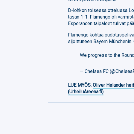
D-lohkon toisessa ottelussa Lo
tasan 1-1. Flamengo oli varmist
Esperancen taipaleet tulivat pä
Flamengo kohtaa pudotuspeliva
sijoittuneen Bayern Münchenin.
We progress to the Round
— Chelsea FC (@Chelsea
LUE MYÖS:
Oliver Helander heit
(UrheiluAreena.fi)