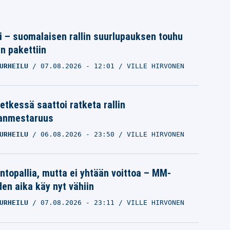
tti – suomalaisen rallin suurlupauksen touhu
in pakettiin
URHEILU
07.08.2026
- 12:01
VILLE HIRVONEN
etkessä saattoi ratketa rallin
anmestaruus
URHEILU
06.08.2026
- 23:50
VILLE HIRVONEN
intopallia, mutta ei yhtään voittoa – MM-
den aika käy nyt vähiin
URHEILU
07.08.2026
- 23:11
VILLE HIRVONEN