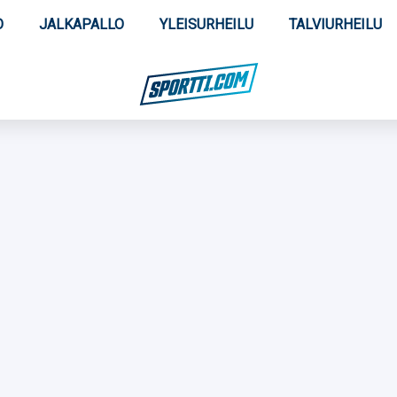
O
JALKAPALLO
YLEISURHEILU
TALVIURHEILU