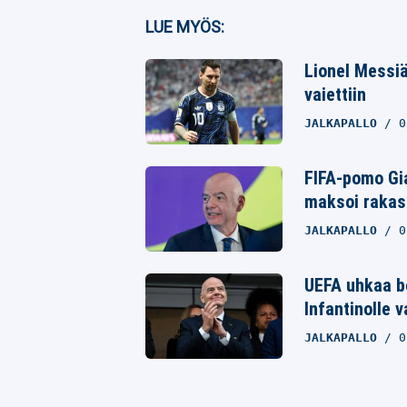
Facebook
LUE MYÖS:
Twitter
Lionel Messiä
vaiettiin
Whatsapp
JALKAPALLO
0
FIFA-pomo Gia
maksoi rakast
JALKAPALLO
0
UEFA uhkaa bo
Infantinolle 
JALKAPALLO
0