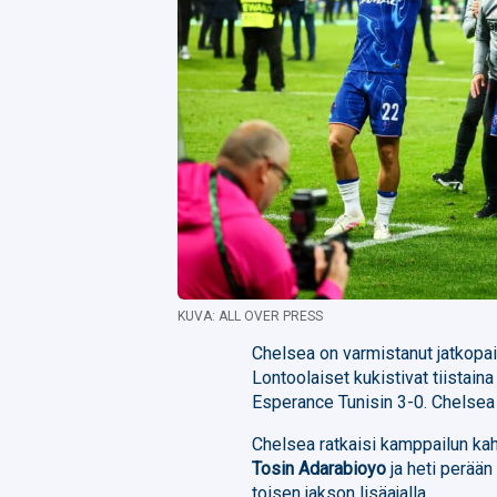
KUVA: ALL OVER PRESS
Chelsea on varmistanut jatkopa
Lontoolaiset kukistivat tiistain
Esperance Tunisin 3-0. Chelsea 
Chelsea ratkaisi kamppailun kah
Tosin Adarabioyo
ja heti perää
toisen jakson lisäajalla.