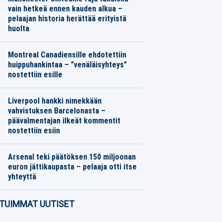
vain hetkeä ennen kauden alkua –
pelaajan historia herättää erityistä
huolta
Jalkapallo
08.08.2026
Toimitus
Montreal Canadiensille ehdotettiin
huippuhankintaa – ”venäläisyhteys”
nostettiin esille
Jääkiekko
08.08.2026
Toimitus
Liverpool hankki nimekkään
vahvistuksen Barcelonasta –
päävalmentajan ilkeät kommentit
nostettiin esiin
Jalkapallo
08.08.2026
Toimitus
Arsenal teki päätöksen 150 miljoonan
euron jättikaupasta – pelaaja otti itse
yhteyttä
Jalkapallo
08.08.2026
Toimitus
TUIMMAT UUTISET