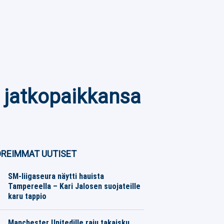
i jatkopaikkansa
REIMMAT UUTISET
SM-liigaseura näytti hauista
Tampereella – Kari Jalosen suojateille
karu tappio
Jääkiekko
08.08.2026
Toimitus
Manchester Unitedille raju takaisku