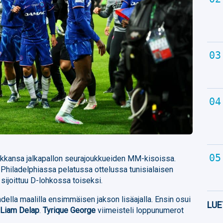
ikkansa jalkapallon seurajoukkueiden MM-kisoissa.
a Philadelphiassa pelatussa ottelussa tunisialaisen
sijoittuu D-lohkossa toiseksi.
della maalilla ensimmäisen jakson lisäajalla. Ensin osui
LUE
n
Liam Delap
.
Tyrique George
viimeisteli loppunumerot