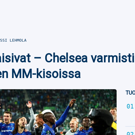
SSI LEHMOLA
aisivat – Chelsea varmist
en MM-kisoissa
TUO