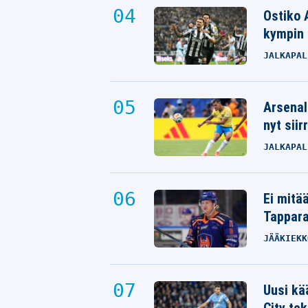
Ostiko 
kympin 
JALKAPAL
Arsenal
nyt siir
JALKAPAL
Ei mitä
Tappara
JÄÄKIEKK
Uusi kä