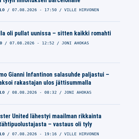
i tylyn ilmoituksen Barcelonalle
LO
07.08.2026
- 17:50
VILLE HIRVONEN
la oli pullat uunissa – sitten kaikki romahti
O
07.08.2026
- 12:52
JONI AHOKAS
mo Gianni Infantinon salasuhde paljastui –
ksoi rakastajan ulos jättisummalla
LO
08.08.2026
- 08:32
JONI AHOKAS
ter United lähestyi maailman rikkainta
tähtipuolustajasta – vastaus oli tyly
LO
07.08.2026
- 19:16
VILLE HIRVONEN