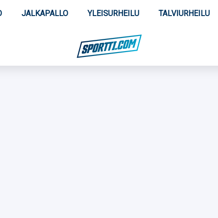
O
JALKAPALLO
YLEISURHEILU
TALVIURHEILU