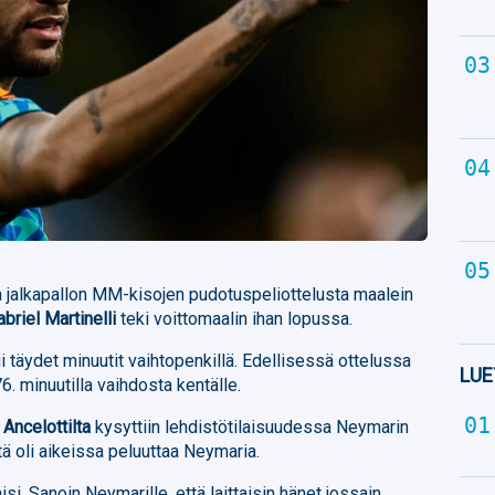
sta jalkapallon MM-kisojen pudotuspeliottelusta maalein
abriel Martinelli
teki voittomaalin ihan lopussa.
i täydet minuutit vaihtopenkillä. Edellisessä ottelussa
LUE
6. minuutilla vaihdosta kentälle.
 Ancelottilta
kysyttiin lehdistötilaisuudessa Neymarin
että oli aikeissa peluuttaa Neymaria.
isi. Sanoin Neymarille, että laittaisin hänet jossain