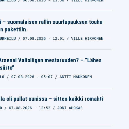
URHEILU
06.08.2026
- 23:50
VILLE HIRVONEN
tti – suomalaisen rallin suurlupauksen touhu
in pakettiin
URHEILU
07.08.2026
- 12:01
VILLE HIRVONEN
Arsenal Valioliigan mestaruuden? – ”Lähes
siirto”
LO
07.08.2026
- 05:07
ANTTI MAKKONEN
la oli pullat uunissa – sitten kaikki romahti
O
07.08.2026
- 12:52
JONI AHOKAS