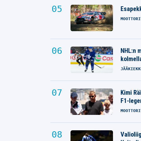
Esapekk
MOOTTORI
NHL:n m
kolmella
JÄÄKIEKK
Kimi Rä
F1-lege
MOOTTORI
Valioli