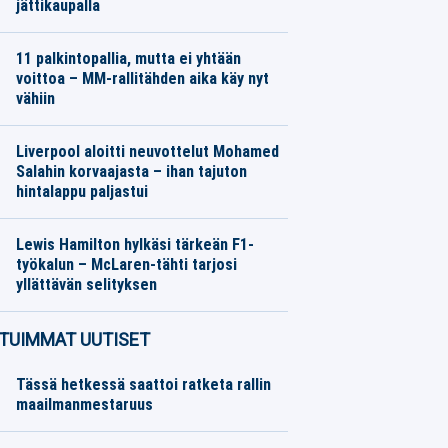
jättikaupalla
Jalkapallo
07.08.2026
Toimitus
11 palkintopallia, mutta ei yhtään
voittoa – MM-rallitähden aika käy nyt
vähiin
Moottoriurheilu
07.08.2026
Toimitus
Liverpool aloitti neuvottelut Mohamed
Salahin korvaajasta – ihan tajuton
hintalappu paljastui
Jalkapallo
07.08.2026
Toimitus
Lewis Hamilton hylkäsi tärkeän F1-
työkalun – McLaren-tähti tarjosi
yllättävän selityksen
Moottoriurheilu
07.08.2026
Toimitus
TUIMMAT UUTISET
Tässä hetkessä saattoi ratketa rallin
maailmanmestaruus