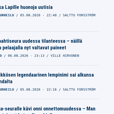
a Lapille huonoja uutisia
URHEILU
05.08.2026
- 22:48
SALTTU FORSSTRÖM
ahtiseura uudessa tilanteessa – näillä
 pelaajalla nyt valtavat paineet
O
06.08.2026
- 23:13
VILLE HIRVONEN
ikkösen legendaarinen lempinimi sai alkunsa
ndalta
URHEILU
05.08.2026
- 22:16
SALTTU FORSSTRÖM
iga-seuralle kävi onni onnettomuudessa – Man