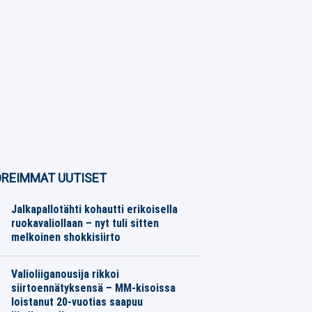
REIMMAT UUTISET
Jalkapallotähti kohautti erikoisella
ruokavaliollaan – nyt tuli sitten
melkoinen shokkisiirto
Jalkapallo
07.08.2026
Toimitus
Valioliiganousija rikkoi
siirtoennätyksensä – MM-kisoissa
loistanut 20-vuotias saapuu