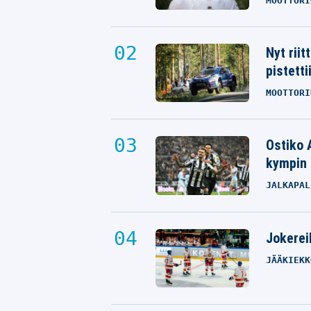
MOOTTORI
Nyt rii
pistetti
MOOTTORI
Ostiko 
kympin 
JALKAPAL
Jokereil
JÄÄKIEKK