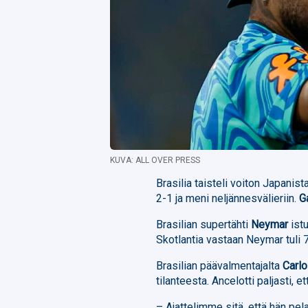
KUVA: ALL OVER PRESS
Brasilia taisteli voiton Japani
2-1 ja meni neljännesvälieriin.
G
Brasilian supertähti
Neymar
istu
Skotlantia vastaan Neymar tuli 7
Brasilian päävalmentajalta
Carlo
tilanteesta. Ancelotti paljasti, 
– Ajattelimme sitä, että hän pela