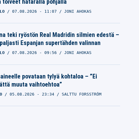
 toiveet hataralla pohjalla
LO
07.08.2026
- 11:07
JONI AHOKAS
na teki ryöstön Real Madridin silmien edestä –
 paljasti Espanjan supertähden valinnan
LO
07.08.2026
- 09:56
JONI AHOKAS
Laineelle povataan tylyä kohtaloa – ”Ei
ättä muuta vaihtoehtoa”
O
05.08.2026
- 23:34
SALTTU FORSSTRÖM