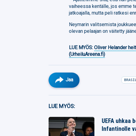
vaiheessa kentälle, jos emme tek
jatkoajalla, mutta peli ratkesi en
Neymarin valitsemista joukkue
olevan pelaajan on väitetty jään
LUE MYÖS:
Oliver Helander heit
(UrheiluAreena.fi)
Jaa
BRASI
Facebook
LUE MYÖS:
Twitter
UEFA uhkaa bo
Infantinolle 
Whatsapp