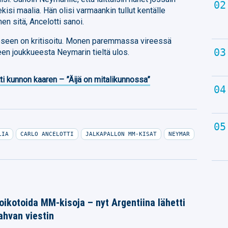
isi maalia. Hän olisi varmaankin tullut kentälle
nen sitä, Ancelotti sanoi.
eseen on kritisoitu. Monen paremmassa vireessä
een joukkueesta Neymarin tieltä ulos.
ti kunnon kaaren – ”Äijä on mitalikunnossa”
LIA
CARLO ANCELOTTI
JALKAPALLON MM-KISAT
NEYMAR
ikotoida MM-kisoja – nyt Argentiina lähetti
vahvan viestin