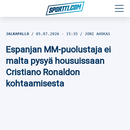
Moottoriurheilu
JALKAPALLO
05.07.2026
- 15:35
JONI AHOKAS
Jääkiekko
Espanjan MM-puolustaja ei
Jalkapallo
malta pysyä housuissaan
Cristiano Ronaldon
Yleisurheilu
kohtaamisesta
Talviurheilu
Muu urheilu
SPORTIVO TV