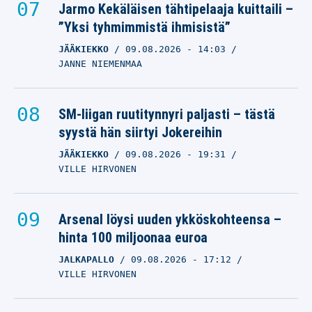
Jarmo Kekäläisen tähtipelaaja kuittaili –
”Yksi tyhmimmistä ihmisistä”
JÄÄKIEKKO
09.08.2026
- 14:03
JANNE NIEMENMAA
SM-liigan ruutitynnyri paljasti – tästä
syystä hän siirtyi Jokereihin
JÄÄKIEKKO
09.08.2026
- 19:31
VILLE HIRVONEN
Arsenal löysi uuden ykköskohteensa –
hinta 100 miljoonaa euroa
JALKAPALLO
09.08.2026
- 17:12
VILLE HIRVONEN