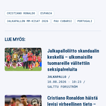
CRISTIANO RONALDO
ESPANJA
JALKAPALLON MM-KISAT 2026
PAU CUBARSI
PORTUGALI
LUE MYÖS:
Jalkapalloliitto skandaalin
keskellä – ulkomaisille
tuomareille välitettiin
seksipalveluita
JALKAPALLO
10.08.2026
- 10:23
SALTTU FORSSTRÖM
Cristiano Ronaldon häistä
levisi virheellinen tieto –