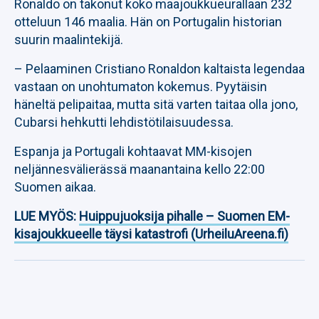
Ronaldo on takonut koko maajoukkueurallaan 232
otteluun 146 maalia. Hän on Portugalin historian
suurin maalintekijä.
– Pelaaminen Cristiano Ronaldon kaltaista legendaa
vastaan on unohtumaton kokemus. Pyytäisin
häneltä pelipaitaa, mutta sitä varten taitaa olla jono,
Cubarsi hehkutti lehdistötilaisuudessa.
Espanja ja Portugali kohtaavat MM-kisojen
neljännesvälierässä maanantaina kello 22:00
Suomen aikaa.
LUE MYÖS:
Huippujuoksija pihalle – Suomen EM-
kisajoukkueelle täysi katastrofi (UrheiluAreena.fi)