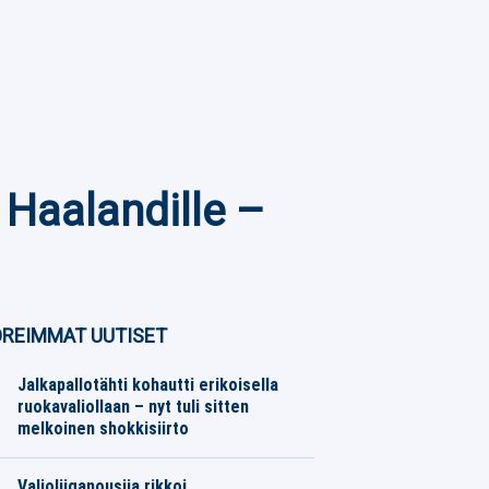
 Haalandille –
REIMMAT UUTISET
Jalkapallotähti kohautti erikoisella
ruokavaliollaan – nyt tuli sitten
melkoinen shokkisiirto
Jalkapallo
07.08.2026
Toimitus
Valioliiganousija rikkoi