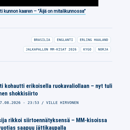
ti kunnon kaaren – ”Äijä on mitalikunnossa”
BRASILIA
ENGLANTI
ERLING HAALAND
JALKAPALLON MM-KISAT 2026
KYGO
NORJA
i kohautti erikoisella ruokavaliollaan – nyt tuli
nen shokkisiirto
7.08.2026
- 23:53
VILLE HIRVONEN
sija rikkoi siirtoennätyksensä – MM-kisoissa
vuotias saapuu jättikaupalla