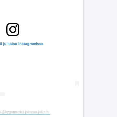
ä julkaisu Instagramissa
 (@kygomusic) jakama julkaisu