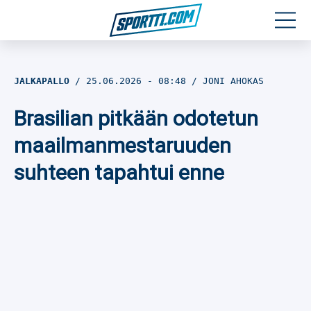
Moottoriurheilu
JALKAPALLO
25.06.2026
- 08:48
JONI AHOKAS
Jääkiekko
Brasilian pitkään odotetun
Jalkapallo
maailmanmestaruuden
suhteen tapahtui enne
Yleisurheilu
Talviurheilu
Muu urheilu
SPORTIVO TV