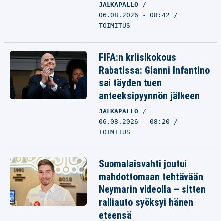
JALKAPALLO
06.08.2026 - 08:42
TOIMITUS
FIFA:n kriisikokous
Rabatissa: Gianni Infantino
sai täyden tuen
anteeksipyynnön jälkeen
JALKAPALLO
06.08.2026 - 08:20
TOIMITUS
Suomalaisvahti joutui
mahdottomaan tehtävään
Neymarin videolla – sitten
ralliauto syöksyi hänen
eteensä