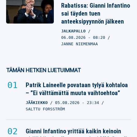
Rabatissa: Gianni Infantino
sai täyden tuen
anteeksipyynnön jälkeen
JALKAPALLO
06.08.2026
- 08:20
JANNE NIEMENMAA
TÄMÄN HETKEN LUETUIMMAT
Patrik Laineelle povataan tylyä kohtaloa
– ”Ei välttämättä muuta vaihtoehtoa”
JÄÄKIEKKO
05.08.2026
- 23:34
SALTTU FORSSTRÖM
Gianni Infantino yrittää kaikin keinoin