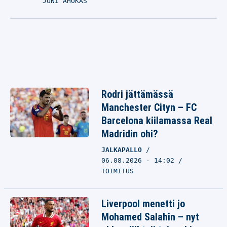
JONI AHOKAS
Rodri jättämässä
Manchester Cityn – FC
Barcelona kiilamassa Real
Madridin ohi?
JALKAPALLO
06.08.2026 - 14:02
TOIMITUS
Liverpool menetti jo
Mohamed Salahin – nyt