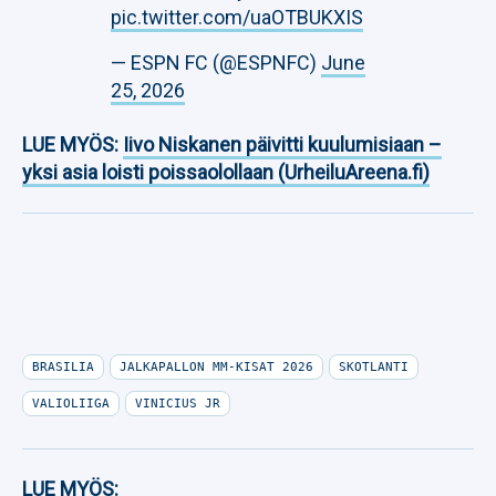
pic.twitter.com/uaOTBUKXIS
— ESPN FC (@ESPNFC)
June
25, 2026
LUE MYÖS:
Iivo Niskanen päivitti kuulumisiaan –
yksi asia loisti poissaolollaan (UrheiluAreena.fi)
BRASILIA
JALKAPALLON MM-KISAT 2026
SKOTLANTI
VALIOLIIGA
VINICIUS JR
LUE MYÖS: