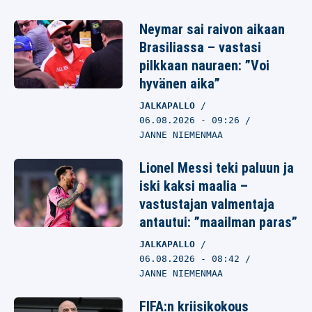
Neymar sai raivon aikaan
Brasiliassa – vastasi
pilkkaan nauraen: ”Voi
hyvänen aika”
JALKAPALLO
06.08.2026
- 09:26
JANNE NIEMENMAA
Lionel Messi teki paluun ja
iski kaksi maalia –
vastustajan valmentaja
antautui: ”maailman paras”
JALKAPALLO
06.08.2026
- 08:42
JANNE NIEMENMAA
FIFA:n kriisikokous