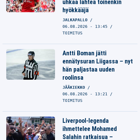
uhkaa lähteä toinenkin
hyökkääjä
JALKAPALLO
06.08.2026 - 13:45
TOIMITUS
Antti Boman jätti
ennätysuran Liigassa – nyt
hän paljastaa uuden
roolinsa
JÄÄKIEKKO
06.08.2026 - 13:21
TOIMITUS
Liverpool-legenda
ihmettelee Mohamed
Salahin ratkaisua –