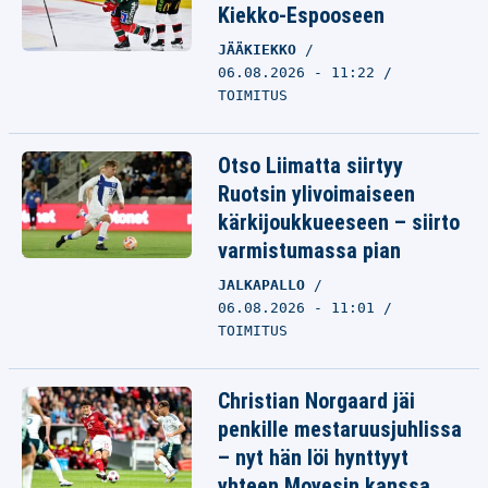
Kiekko-Espooseen
JÄÄKIEKKO
06.08.2026 - 11:22
TOIMITUS
Otso Liimatta siirtyy
Ruotsin ylivoimaiseen
kärkijoukkueeseen – siirto
varmistumassa pian
JALKAPALLO
06.08.2026 - 11:01
TOIMITUS
Christian Norgaard jäi
penkille mestaruusjuhlissa
– nyt hän löi hynttyyt
yhteen Moyesin kanssa