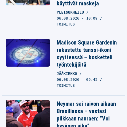
käyttivät maskeja
YLEISURHEILU
06.08.2026 - 10:09
TOIMITUS
Madison Square Gardenin
rakastettu tanssi-ikoni
syytteessä – kosketteli
työntekijöitä
JÄÄKIEKKO
06.08.2026 - 09:45
TOIMITUS
Neymar sai raivon aikaan
Brasiliassa – vastasi
pilkkaan nauraen: ”Voi
hyvänen aika”