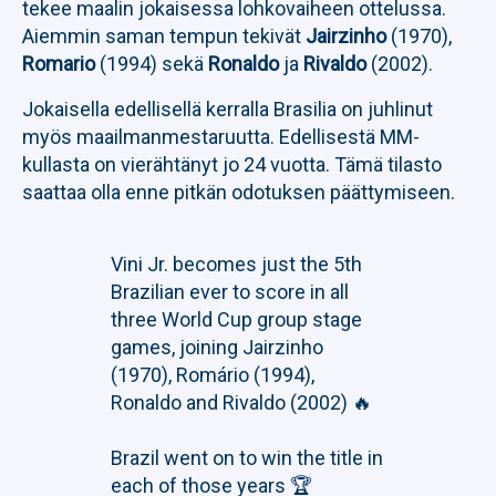
tekee maalin jokaisessa lohkovaiheen ottelussa.
Aiemmin saman tempun tekivät
Jairzinho
(1970),
Romario
(1994) sekä
Ronaldo
ja
Rivaldo
(2002).
Jokaisella edellisellä kerralla Brasilia on juhlinut
myös maailmanmestaruutta. Edellisestä MM-
kullasta on vierähtänyt jo 24 vuotta. Tämä tilasto
saattaa olla enne pitkän odotuksen päättymiseen.
Vini Jr. becomes just the 5th
Brazilian ever to score in all
three World Cup group stage
games, joining Jairzinho
(1970), Romário (1994),
Ronaldo and Rivaldo (2002) 🔥
Brazil went on to win the title in
each of those years 🏆