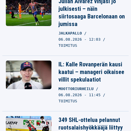
Julian Alvarez vihjasi jo
julkisesti – näin
siirtosaaga Barcelonaan on
jumissa
JALKAPALLO
06.08.2026 - 12:03
TOIMITUS
IL: Kalle Rovanperän kausi
kaatui – manageri oikaisee
villit spekulaatiot
MOOTTORIURHEILU
06.08.2026 - 11:45
TOIMITUS
349 SHL-ottelua pelannut
ruotsalaishyökkääjä liittyy