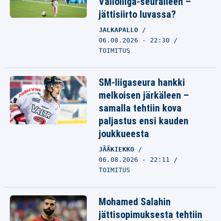
Valioliiga-seuralleen –
jättisiirto luvassa?
JALKAPALLO
06.08.2026 - 22:30
TOIMITUS
SM-liigaseura hankki
melkoisen järkäleen –
samalla tehtiin kova
paljastus ensi kauden
joukkueesta
JÄÄKIEKKO
06.08.2026 - 22:11
TOIMITUS
Mohamed Salahin
jättisopimuksesta tehtiin