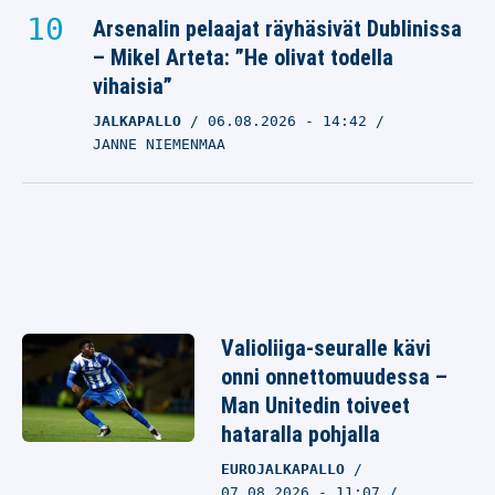
Arsenalin pelaajat räyhäsivät Dublinissa
– Mikel Arteta: ”He olivat todella
vihaisia”
JALKAPALLO
06.08.2026
- 14:42
JANNE NIEMENMAA
Valioliiga-seuralle kävi
onni onnettomuudessa –
Man Unitedin toiveet
hataralla pohjalla
EUROJALKAPALLO
07.08.2026 - 11:07