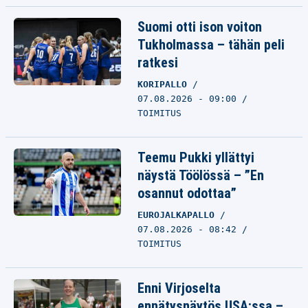
Suomi otti ison voiton
Tukholmassa – tähän peli
ratkesi
KORIPALLO
07.08.2026 - 09:00
TOIMITUS
Teemu Pukki yllättyi
näystä Töölössä – ”En
osannut odottaa”
EUROJALKAPALLO
07.08.2026 - 08:42
TOIMITUS
Enni Virjoselta
ennätysnäytös USA:ssa –