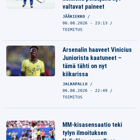
valtavat paineet
JÄÄKIEKKO
06.08.2026 - 23:13
TOIMITUS
Arsenalin haaveet Vinicius
Juniorista kaatuneet –
tämä tähti on nyt
kiikarissa
JALKAPALLO
06.08.2026 - 22:49
TOIMITUS
MM-kisasensaatio teki
tylyn ilmoituksen