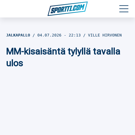
Moottoriurheilu
JALKAPALLO
04.07.2026
- 22:13
VILLE HIRVONEN
Jääkiekko
MM-kisaisäntä tylyllä tavalla
Jalkapallo
ulos
Yleisurheilu
Talviurheilu
Muu urheilu
SPORTIVO TV