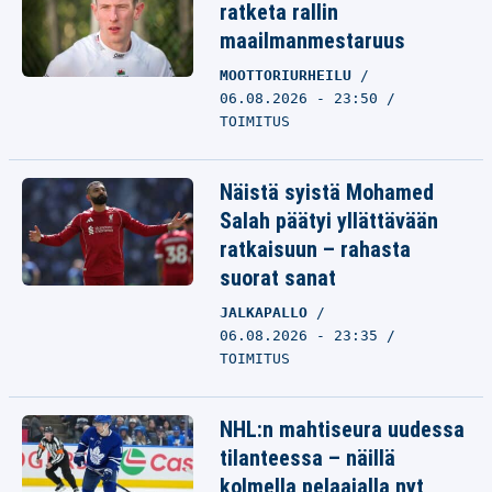
ratketa rallin
maailmanmestaruus
MOOTTORIURHEILU
06.08.2026 - 23:50
TOIMITUS
Näistä syistä Mohamed
Salah päätyi yllättävään
ratkaisuun – rahasta
suorat sanat
JALKAPALLO
06.08.2026 - 23:35
TOIMITUS
NHL:n mahtiseura uudessa
tilanteessa – näillä
kolmella pelaajalla nyt