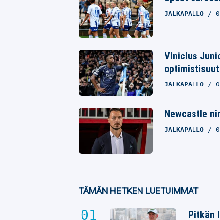
Whatsapp
JALKAPALLO
0
Vinicius Juni
optimistisuut
JALKAPALLO
0
Newcastle ni
JALKAPALLO
0
TÄMÄN HETKEN LUETUIMMAT
Pitkän 