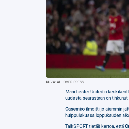
KUVA: ALL OVER PRESS
Manchester Unitedin keskikent
uudesta seurastaan on tihkunut l
Casemiro
ilmoitti jo aiemmin jä
huippuiskussa loppukauden aikan
TalkSPORT tietää kertoa, että
C