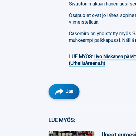
Sivuston mukaan hänen uusi se
Osapuolet ovat jo lähes sopinee
viimeistellään.
Casemiro on yhdistetty myös Sau
muhkeampi palkkapussi. Näillä n
LUE MYÖS:
Iivo Niskanen päivit
(UrheiluAreena.fi)
Jaa
Facebook
LUE MYÖS:
Twitter
Upeat euroesi