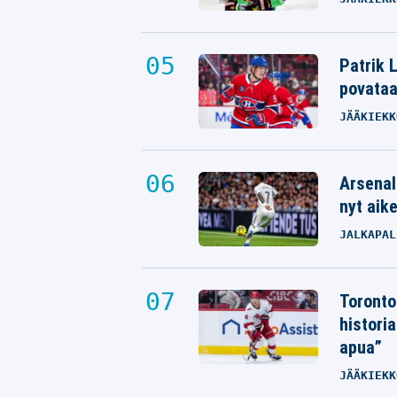
Patrik L
povata
JÄÄKIEKK
Arsenal
nyt aik
JALKAPAL
Toronto
histori
apua”
JÄÄKIEKK