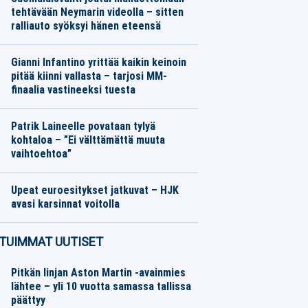
tehtävään Neymarin videolla – sitten
ralliauto syöksyi hänen eteensä
Jalkapallo
06.08.2026
Toimitus
Gianni Infantino yrittää kaikin keinoin
pitää kiinni vallasta – tarjosi MM-
finaalia vastineeksi tuesta
Jalkapallo
05.08.2026
Toimitus
Patrik Laineelle povataan tylyä
kohtaloa – ”Ei välttämättä muuta
vaihtoehtoa”
Jääkiekko
05.08.2026
Toimitus
Upeat euroesitykset jatkuvat – HJK
avasi karsinnat voitolla
Jalkapallo
05.08.2026
Toimitus
TUIMMAT UUTISET
Pitkän linjan Aston Martin -avainmies
lähtee – yli 10 vuotta samassa tallissa
päättyy