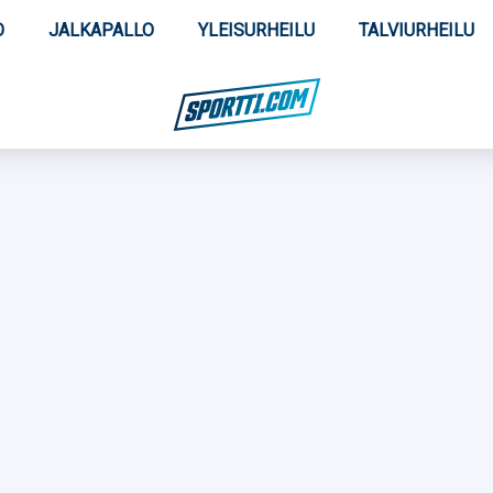
O
JALKAPALLO
YLEISURHEILU
TALVIURHEILU