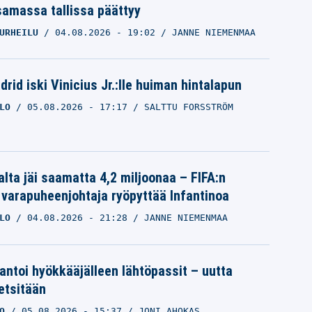
samassa tallissa päättyy
URHEILU
04.08.2026
- 19:02
JANNE NIEMENMAA
rid iski Vinicius Jr.:lle huiman hintalapun
LO
05.08.2026
- 17:17
SALTTU FORSSTRÖM
alta jäi saamatta 4,2 miljoonaa – FIFA:n
 varapuheenjohtaja ryöpyttää Infantinoa
LO
04.08.2026
- 21:28
JANNE NIEMENMAA
 antoi hyökkääjälleen lähtöpassit – uutta
etsitään
O
05.08.2026
- 15:37
JONI AHOKAS