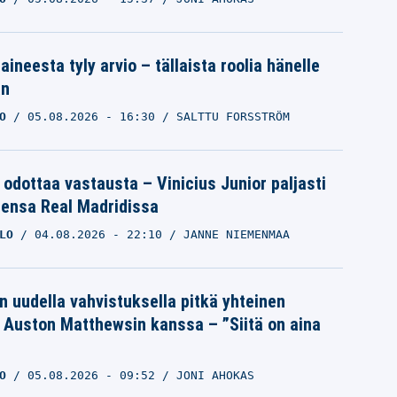
aineesta tyly arvio – tällaista roolia hänelle
an
O
05.08.2026
- 16:30
SALTTU FORSSTRÖM
 odottaa vastausta – Vinicius Junior paljasti
eensa Real Madridissa
LO
04.08.2026
- 22:10
JANNE NIEMENMAA
n uudella vahvistuksella pitkä yhteinen
a Auston Matthewsin kanssa – ”Siitä on aina
O
05.08.2026
- 09:52
JONI AHOKAS