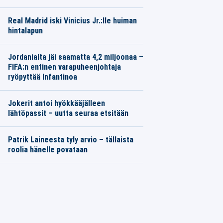
Real Madrid iski Vinicius Jr.:lle huiman
hintalapun
Jordanialta jäi saamatta 4,2 miljoonaa –
FIFA:n entinen varapuheenjohtaja
ryöpyttää Infantinoa
Jokerit antoi hyökkääjälleen
lähtöpassit – uutta seuraa etsitään
Patrik Laineesta tyly arvio – tällaista
roolia hänelle povataan