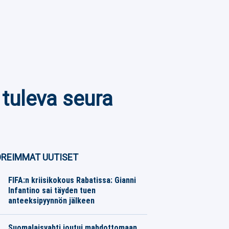
tuleva seura
REIMMAT UUTISET
FIFA:n kriisikokous Rabatissa: Gianni
Infantino sai täyden tuen
anteeksipyynnön jälkeen
Jalkapallo
06.08.2026
Toimitus
Suomalaisvahti joutui mahdottomaan