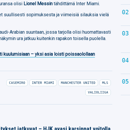
uransa olisi
Lionel Messin
tähdittämä Inter Miami.
t suullisesti sopimuksesta ja viimeisiä silauksia vielä
di-Arabian suuntaan, jossa tarjolla olisi huomattavasti
äkymin ura jatkuu kuitenkin rapakon toisella puolella.
ti kuulumisiaan – yksi asia loisti poissaolollaan
CASEMIRO
INTER MIAMI
MANCHESTER UNITED
MLS
VALIOLIIGA
tykset jatkuvat – HJK avasi karsinnat voitolla