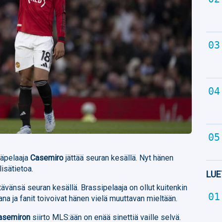
täpelaaja
Casemiro
jättää seuran kesällä. Nyt hänen
isätietoa.
LUE
ttävänsä seuran kesällä. Brassipelaaja on ollut kuitenkin
a ja fanit toivoivat hänen vielä muuttavan mieltään.
asemiron
siirto MLS:ään on enää sinettiä vaille selvä.