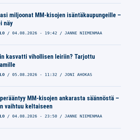
pasi miljoonat MM-kisojen isäntäkaupungeille –
i näy
LO
04.08.2026
- 19:42
JANNE NIEMENMAA
n kasvatti vihollisen leiriin? Tarjottu
amille
LO
05.08.2026
- 11:32
JONI AHOKAS
 perääntyy MM-kisojen ankarasta säännöstä –
n vaihtuu keltaiseen
LO
04.08.2026
- 23:50
JANNE NIEMENMAA