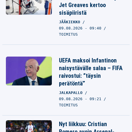
Jet Greaves kertoo
sisäpiiristä
JÄÄKIEKKO
09.08.2026 - 09:40
TOIMITUS
UEFA maksoi Infantinon
naisystävälle salaa – FIFA
raivostui: ”täysin
perätöntä”
JALKAPALLO
09.08.2026 - 09:21
TOIMITUS
Nyt liikkuu: Cristian
Romero avoin Arsenal-