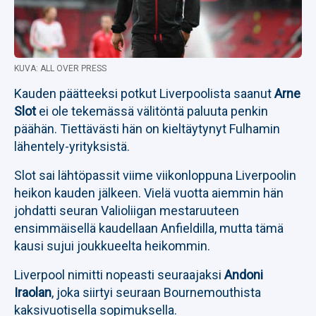
KUVA: ALL OVER PRESS
Kauden päätteeksi potkut Liverpoolista saanut
Arne
Slot
ei ole tekemässä välitöntä paluuta penkin
päähän. Tiettävästi hän on kieltäytynyt Fulhamin
lähentely-yrityksistä.
Slot sai lähtöpassit viime viikonloppuna Liverpoolin
heikon kauden jälkeen. Vielä vuotta aiemmin hän
johdatti seuran Valioliigan mestaruuteen
ensimmäisellä kaudellaan Anfieldilla, mutta tämä
kausi sujui joukkueelta heikommin.
Liverpool nimitti nopeasti seuraajaksi
Andoni
Iraolan
, joka siirtyi seuraan Bournemouthista
kaksivuotisella sopimuksella.