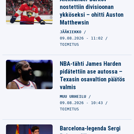
nostettiin divisioonan
ykköseksi – ohitti Auston
Matthewsin
JÄÄKIEKKO
09.08.2026 - 11:02
TOIMITUS
NBA-tähti James Harden
pidätettiin ase autossa –
Texasin osavaltion päätös
valmis
MUU URHEILU
09.08.2026 - 10:43
TOIMITUS
Barcelona-legenda Sergi