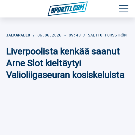
Moottoriurheilu
JALKAPALLO
06.06.2026
- 09:43
SALTTU FORSSTRÖM
Jääkiekko
Liverpoolista kenkää saanut
Jalkapallo
Arne Slot kieltäytyi
Valioliigaseuran kosiskeluista
Yleisurheilu
Talviurheilu
Muu urheilu
SPORTIVO TV