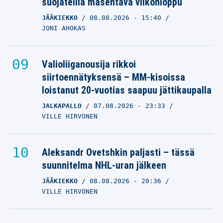
suojateilla masentava viikonloppu
JÄÄKIEKKO
08.08.2026
- 15:40
JONI AHOKAS
Valioliiganousija rikkoi
siirtoennätyksensä – MM-kisoissa
loistanut 20-vuotias saapuu jättikaupalla
JALKAPALLO
07.08.2026
- 23:33
VILLE HIRVONEN
Aleksandr Ovetshkin paljasti – tässä
suunnitelma NHL-uran jälkeen
JÄÄKIEKKO
08.08.2026
- 20:36
VILLE HIRVONEN