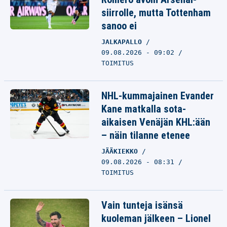
siirrolle, mutta Tottenham
sanoo ei
JALKAPALLO
09.08.2026 - 09:02
TOIMITUS
NHL-kummajainen Evander
Kane matkalla sota-
aikaisen Venäjän KHL:ään
– näin tilanne etenee
JÄÄKIEKKO
09.08.2026 - 08:31
TOIMITUS
Vain tunteja isänsä
kuoleman jälkeen – Lionel