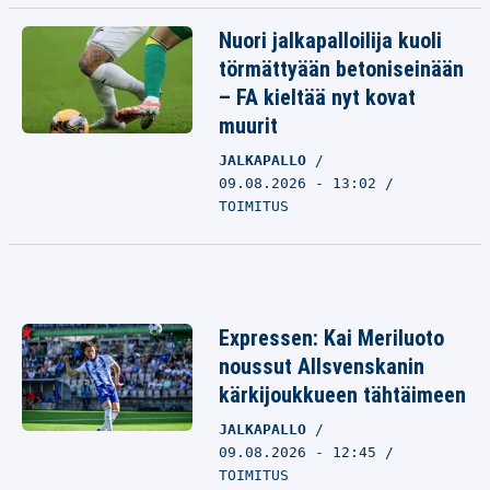
Nuori jalkapalloilija kuoli
törmättyään betoniseinään
– FA kieltää nyt kovat
muurit
JALKAPALLO
09.08.2026 - 13:02
TOIMITUS
Expressen: Kai Meriluoto
noussut Allsvenskanin
kärkijoukkueen tähtäimeen
JALKAPALLO
09.08.2026 - 12:45
TOIMITUS