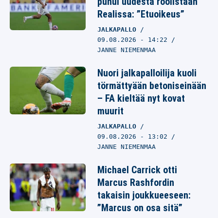
puhui uudesta roolistaan
Realissa: ”Etuoikeus”
JALKAPALLO
09.08.2026
- 14:22
JANNE NIEMENMAA
Nuori jalkapalloilija kuoli
törmättyään betoniseinään
– FA kieltää nyt kovat
muurit
JALKAPALLO
09.08.2026
- 13:02
JANNE NIEMENMAA
Michael Carrick otti
Marcus Rashfordin
takaisin joukkueeseen:
”Marcus on osa sitä”