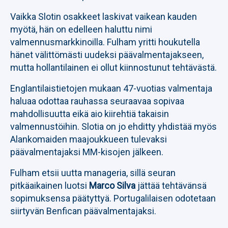
Vaikka Slotin osakkeet laskivat vaikean kauden
myötä, hän on edelleen haluttu nimi
valmennusmarkkinoilla. Fulham yritti houkutella
hänet välittömästi uudeksi päävalmentajakseen,
mutta hollantilainen ei ollut kiinnostunut tehtävästä.
Englantilaistietojen mukaan 47-vuotias valmentaja
haluaa odottaa rauhassa seuraavaa sopivaa
mahdollisuutta eikä aio kiirehtiä takaisin
valmennustöihin. Slotia on jo ehditty yhdistää myös
Alankomaiden maajoukkueen tulevaksi
päävalmentajaksi MM-kisojen jälkeen.
Fulham etsii uutta manageria, sillä seuran
pitkäaikainen luotsi
Marco Silva
jättää tehtävänsä
sopimuksensa päätyttyä. Portugalilaisen odotetaan
siirtyvän Benfican päävalmentajaksi.