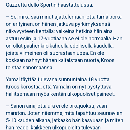
Gazzetta dello Sportin haastattelussa.
– Se, mikä saa minut ajattelemaan, että tämä poika
on erityinen, on hänen jatkuva pyrkimyksensä
näkyvyyteen kentällä: vaikeina hetkinä hän aina
astuu esiin ja 17-vuotiaana se ei ole normaalia. Hän
on ollut päähenkilö kahdella edellisellä kaudella,
joista viimeinen oli suorastaan upea. En ole
koskaan nähnyt hänen kaltaistaan ​​nuorta, Kroos
toistaa sanomaansa.
Yamal täyttää tulevana sunnuntaina 18 vuotta.
Kroos korostaa, että Yamalin on nyt pystyttävä
hallitsemaan myös kentän ulkopuoliset paineet.
– Sanon aina, että ura ei ole pikajuoksu, vaan
maraton. Joten näemme, mitä tapahtuu seuraavien
5-10 kauden aikana, jatkaako hän kasvuaan ja miten
hän reagoi kaikkeen ulkopuolelta tulevaan