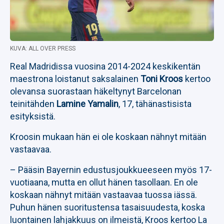
KUVA: ALL OVER PRESS
Real Madridissa vuosina 2014-2024 keskikentän
maestrona loistanut saksalainen
Toni Kroos
kertoo
olevansa suorastaan häkeltynyt Barcelonan
teinitähden
Lamine Yamalin
, 17, tähänastisista
esityksistä.
Kroosin mukaan hän ei ole koskaan nähnyt mitään
vastaavaa.
– Pääsin Bayernin edustusjoukkueeseen myös 17-
vuotiaana, mutta en ollut hänen tasollaan. En ole
koskaan nähnyt mitään vastaavaa tuossa iässä.
Puhun hänen suoritustensa tasaisuudesta, koska
luontainen lahjakkuus on ilmeistä, Kroos kertoo La