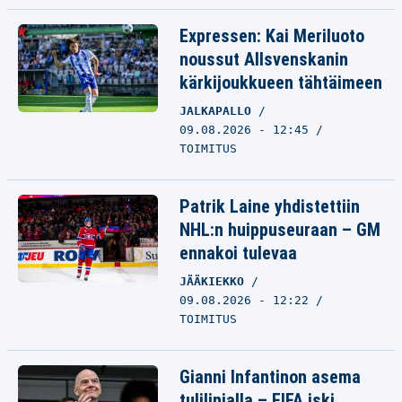
Expressen: Kai Meriluoto
noussut Allsvenskanin
kärkijoukkueen tähtäimeen
JALKAPALLO
09.08.2026 - 12:45
TOIMITUS
Patrik Laine yhdistettiin
NHL:n huippuseuraan – GM
ennakoi tulevaa
JÄÄKIEKKO
09.08.2026 - 12:22
TOIMITUS
Gianni Infantinon asema
tulilinjalla – FIFA iski