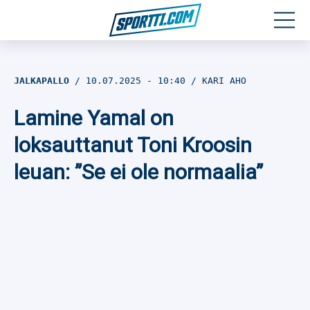
Moottoriurheilu
JALKAPALLO
10.07.2025
- 10:40
KARI AHO
Jääkiekko
Lamine Yamal on
Jalkapallo
loksauttanut Toni Kroosin
leuan: ”Se ei ole normaalia”
Yleisurheilu
Talviurheilu
Muu urheilu
SPORTIVO TV