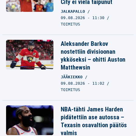
City ei vielä taipunut
JALKAPALLO
09.08.2026 - 11:30
TOIMITUS
Aleksander Barkov
nostettiin divisioonan
ykköseksi – ohitti Auston
Matthewsin
JÄÄKIEKKO
09.08.2026 - 11:02
TOIMITUS
NBA-tähti James Harden
pidätettiin ase autossa –
Texasin osavaltion päätös
valmis