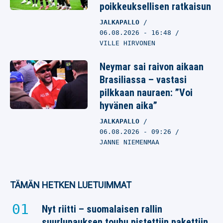
poikkeuksellisen ratkaisun
JALKAPALLO
06.08.2026
- 16:48
VILLE HIRVONEN
Neymar sai raivon aikaan
Brasiliassa – vastasi
pilkkaan nauraen: ”Voi
hyvänen aika”
JALKAPALLO
06.08.2026
- 09:26
JANNE NIEMENMAA
TÄMÄN HETKEN LUETUIMMAT
Nyt riitti – suomalaisen rallin
suurlupauksen touhu pistettiin pakettiin