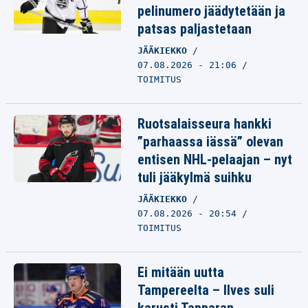
pelinumero jäädytetään ja
patsas paljastetaan
JÄÄKIEKKO
07.08.2026 - 21:06
TOIMITUS
Ruotsalaisseura hankki
”parhaassa iässä” olevan
entisen NHL-pelaajan – nyt
tuli jääkylmä suihku
JÄÄKIEKKO
07.08.2026 - 20:54
TOIMITUS
Ei mitään uutta
Tampereelta – Ilves suli