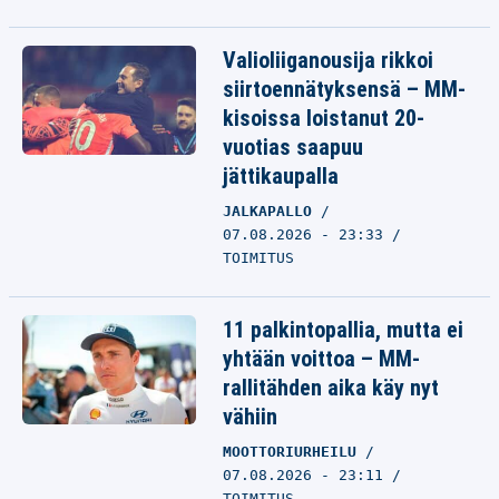
Valioliiganousija rikkoi
siirtoennätyksensä – MM-
kisoissa loistanut 20-
vuotias saapuu
jättikaupalla
JALKAPALLO
07.08.2026 - 23:33
TOIMITUS
11 palkintopallia, mutta ei
yhtään voittoa – MM-
rallitähden aika käy nyt
vähiin
MOOTTORIURHEILU
07.08.2026 - 23:11
TOIMITUS