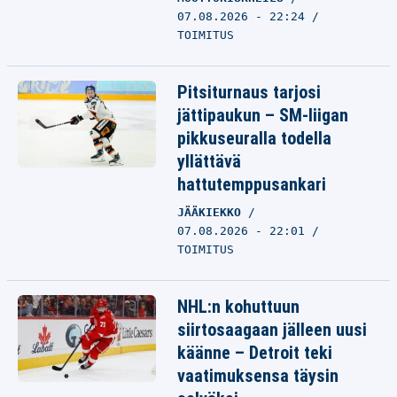
07.08.2026 - 22:24
TOIMITUS
Pitsiturnaus tarjosi
jättipaukun – SM-liigan
pikkuseuralla todella
yllättävä
hattutemppusankari
JÄÄKIEKKO
07.08.2026 - 22:01
TOIMITUS
NHL:n kohuttuun
siirtosaagaan jälleen uusi
käänne – Detroit teki
vaatimuksensa täysin