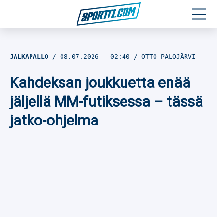
Moottoriurheilu
JALKAPALLO
08.07.2026
- 02:40
OTTO PALOJÄRVI
Jääkiekko
Kahdeksan joukkuetta enää
Jalkapallo
jäljellä MM-futiksessa – tässä
jatko-ohjelma
Yleisurheilu
Talviurheilu
Muu urheilu
SPORTIVO TV