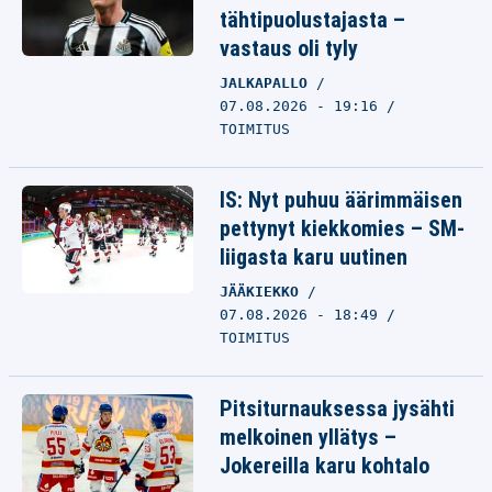
tähtipuolustajasta –
vastaus oli tyly
JALKAPALLO
07.08.2026 - 19:16
TOIMITUS
IS: Nyt puhuu äärimmäisen
pettynyt kiekkomies – SM-
liigasta karu uutinen
JÄÄKIEKKO
07.08.2026 - 18:49
TOIMITUS
Pitsiturnauksessa jysähti
melkoinen yllätys –
Jokereilla karu kohtalo