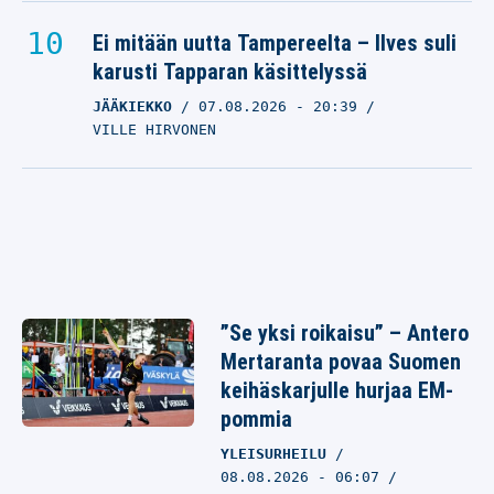
Ei mitään uutta Tampereelta – Ilves suli
karusti Tapparan käsittelyssä
JÄÄKIEKKO
07.08.2026
- 20:39
VILLE HIRVONEN
”Se yksi roikaisu” – Antero
Mertaranta povaa Suomen
keihäskarjulle hurjaa EM-
pommia
YLEISURHEILU
08.08.2026 - 06:07