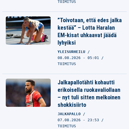
TOIMITUS
”Toivotaan, että edes jalka
kestää” – Lotta Haralan
EM-kisat uhkaavat jäädä
lyhyiksi
YLEISURHEILU
08.08.2026 - 05:01
TOIMITUS
Jalkapallotähti kohautti
erikoisella ruokavaliollaan
– nyt tuli sitten melkoinen
shokkisiirto
JALKAPALLO
07.08.2026 - 23:53
TOIMITUS