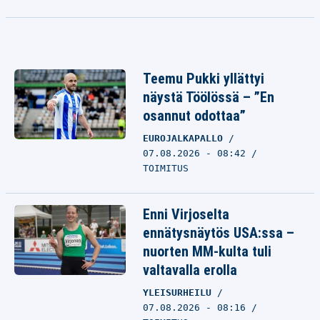
Teemu Pukki yllättyi
näystä Töölössä – ”En
osannut odottaa”
EUROJALKAPALLO
07.08.2026 - 08:42
TOIMITUS
Enni Virjoselta
ennätysnäytös USA:ssa –
nuorten MM-kulta tuli
valtavalla erolla
YLEISURHEILU
07.08.2026 - 08:16