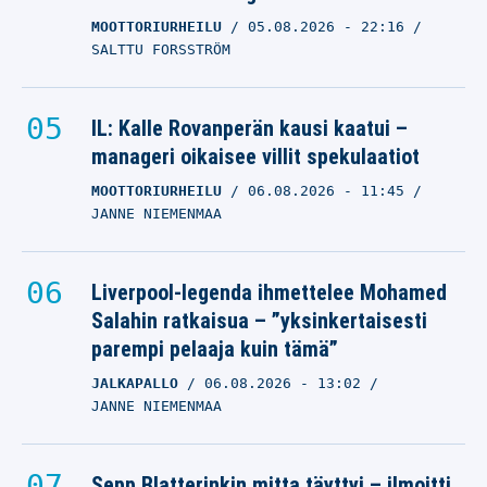
MOOTTORIURHEILU
05.08.2026
- 22:16
SALTTU FORSSTRÖM
IL: Kalle Rovanperän kausi kaatui –
manageri oikaisee villit spekulaatiot
MOOTTORIURHEILU
06.08.2026
- 11:45
JANNE NIEMENMAA
Liverpool-legenda ihmettelee Mohamed
Salahin ratkaisua – ”yksinkertaisesti
parempi pelaaja kuin tämä”
JALKAPALLO
06.08.2026
- 13:02
JANNE NIEMENMAA
Sepp Blatterinkin mitta täyttyi – ilmoitti