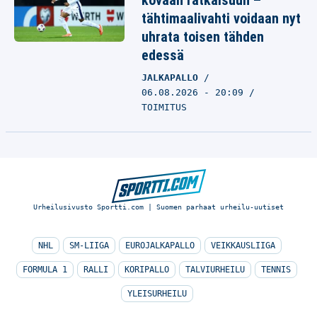
kovaan ratkaisuun –
tähtimaalivahti voidaan nyt
uhrata toisen tähden
edessä
JALKAPALLO
06.08.2026 - 20:09
TOIMITUS
Urheilusivusto Sportti.com | Suomen parhaat urheilu-uutiset
NHL
SM-LIIGA
EUROJALKAPALLO
VEIKKAUSLIIGA
FORMULA 1
RALLI
KORIPALLO
TALVIURHEILU
TENNIS
YLEISURHEILU