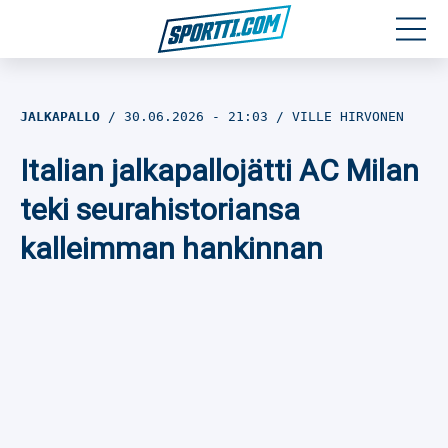
Moottoriurheilu
JALKAPALLO
30.06.2026
- 21:03
VILLE HIRVONEN
Jääkiekko
Italian jalkapallojätti AC Milan
Jalkapallo
teki seurahistoriansa
kalleimman hankinnan
Yleisurheilu
Talviurheilu
Muu urheilu
SPORTIVO TV