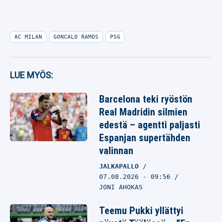
AC MILAN
GONCALO RAMOS
PSG
LUE MYÖS:
Barcelona teki ryöstön
Real Madridin silmien
edestä – agentti paljasti
Espanjan supertähden
valinnan
JALKAPALLO
07.08.2026
- 09:56
JONI AHOKAS
Teemu Pukki yllättyi