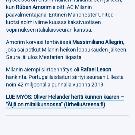
kun
Rúben Amorim
aloitti AC Milanin
päävalmentajana. Entinen Manchester United -
luotsi solmi viime kuussa kaksivuotisen
sopimuksen italialaisseuran kanssa.
Amorim korvasi tehtävässä
Massimiliano Allegrin
,
joka sai potkut Milanin heikon loppukauden jälkeen.
Seura jäi ulos Mestarien liigasta.
Milanin aiempi siirtoennätys oli
Rafael Leaon
hankinta. Portugalilaislaituri siirtyi seuraan Lillestä
noin 42 miljoonalla punnalla vuonna 2019.
LUE MYÖS:
Oliver Helander heitti kunnon kaaren –
”Äijä on mitalikunnossa” (UrheiluAreena.fi)