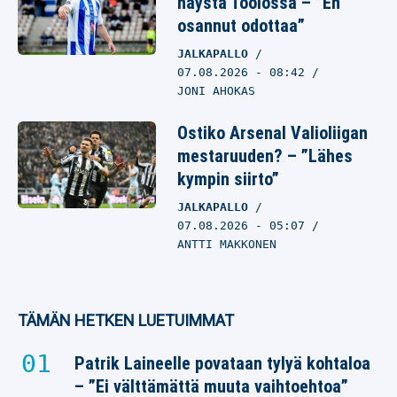
näystä Töölössä – ”En
osannut odottaa”
JALKAPALLO
07.08.2026
- 08:42
JONI AHOKAS
Ostiko Arsenal Valioliigan
mestaruuden? – ”Lähes
kympin siirto”
JALKAPALLO
07.08.2026
- 05:07
ANTTI MAKKONEN
TÄMÄN HETKEN LUETUIMMAT
Patrik Laineelle povataan tylyä kohtaloa
– ”Ei välttämättä muuta vaihtoehtoa”