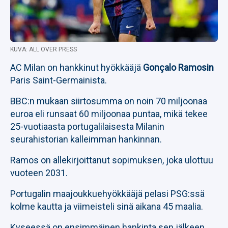
KUVA: ALL OVER PRESS
AC Milan on hankkinut hyökkääjä
Gonçalo Ramosin
Paris Saint-Germainista.
BBC:n mukaan siirtosumma on noin 70 miljoonaa
euroa eli runsaat 60 miljoonaa puntaa, mikä tekee
25-vuotiaasta portugalilaisesta Milanin
seurahistorian kalleimman hankinnan.
Ramos on allekirjoittanut sopimuksen, joka ulottuu
vuoteen 2031.
Portugalin maajoukkuehyökkääjä pelasi PSG:ssä
kolme kautta ja viimeisteli sinä aikana 45 maalia.
Kyseessä on ensimmäinen hankinta sen jälkeen,