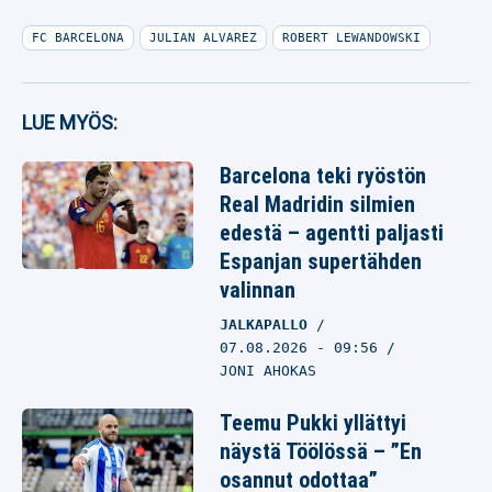
FC BARCELONA
JULIAN ALVAREZ
ROBERT LEWANDOWSKI
LUE MYÖS:
Barcelona teki ryöstön
Real Madridin silmien
edestä – agentti paljasti
Espanjan supertähden
valinnan
JALKAPALLO
07.08.2026
- 09:56
JONI AHOKAS
Teemu Pukki yllättyi
näystä Töölössä – ”En
osannut odottaa”