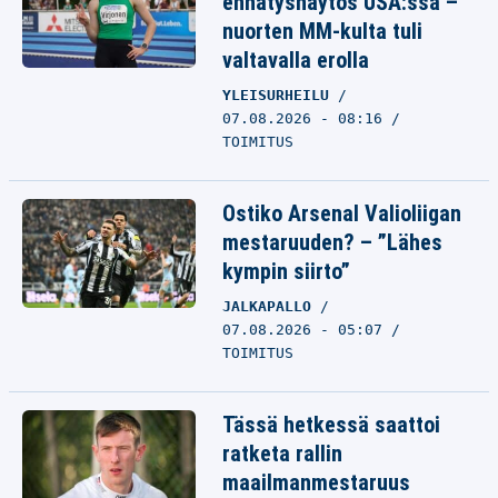
ennätysnäytös USA:ssa –
nuorten MM-kulta tuli
valtavalla erolla
YLEISURHEILU
07.08.2026 - 08:16
TOIMITUS
Ostiko Arsenal Valioliigan
mestaruuden? – ”Lähes
kympin siirto”
JALKAPALLO
07.08.2026 - 05:07
TOIMITUS
Tässä hetkessä saattoi
ratketa rallin
maailmanmestaruus