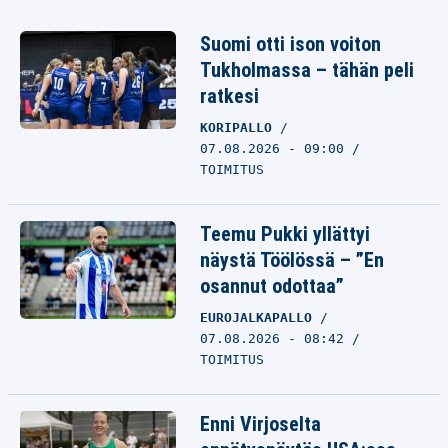
Suomi otti ison voiton
Tukholmassa – tähän peli
ratkesi
KORIPALLO
07.08.2026 - 09:00
TOIMITUS
Teemu Pukki yllättyi
näystä Töölössä – ”En
osannut odottaa”
EUROJALKAPALLO
07.08.2026 - 08:42
TOIMITUS
Enni Virjoselta