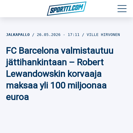
Moottoriurheilu
JALKAPALLO
26.05.2026
- 17:11
VILLE HIRVONEN
Jääkiekko
FC Barcelona valmistautuu
Jalkapallo
jättihankintaan – Robert
Lewandowskin korvaaja
Yleisurheilu
maksaa yli 100 miljoonaa
Talviurheilu
euroa
Muu urheilu
SPORTIVO TV