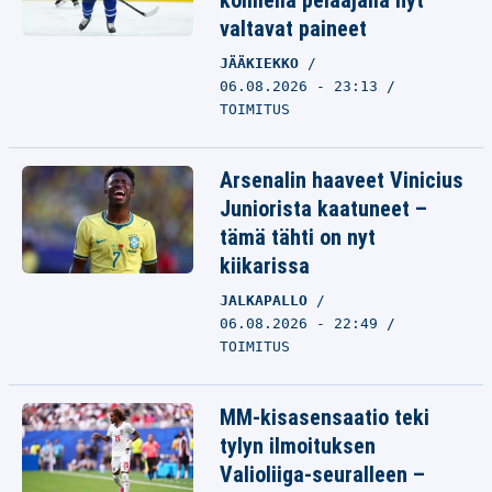
kolmella pelaajalla nyt
valtavat paineet
JÄÄKIEKKO
06.08.2026 - 23:13
TOIMITUS
Arsenalin haaveet Vinicius
Juniorista kaatuneet –
tämä tähti on nyt
kiikarissa
JALKAPALLO
06.08.2026 - 22:49
TOIMITUS
MM-kisasensaatio teki
tylyn ilmoituksen
Valioliiga-seuralleen –