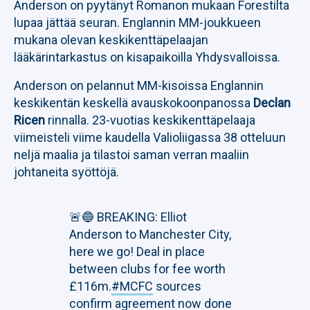
Anderson on pyytänyt Romanon mukaan Forestilta
lupaa jättää seuran. Englannin MM-joukkueen
mukana olevan keskikenttäpelaajan
lääkärintarkastus on kisapaikoilla Yhdysvalloissa.
Anderson on pelannut MM-kisoissa Englannin
keskikentän keskellä avauskokoonpanossa
Declan
Ricen
rinnalla. 23-vuotias keskikenttäpelaaja
viimeisteli viime kaudella Valioliigassa 38 otteluun
neljä maalia ja tilastoi saman verran maaliin
johtaneita syöttöjä.
🚨🔵 BREAKING: Elliot
Anderson to Manchester City,
here we go! Deal in place
between clubs for fee worth
£116m.
#MCFC
sources
confirm agreement now done