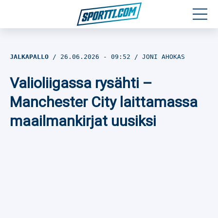
Moottoriurheilu
JALKAPALLO
26.06.2026
- 09:52
JONI AHOKAS
Jääkiekko
Valioliigassa rysähti –
Jalkapallo
Manchester City laittamassa
maailmankirjat uusiksi
Yleisurheilu
Talviurheilu
Muu urheilu
SPORTIVO TV