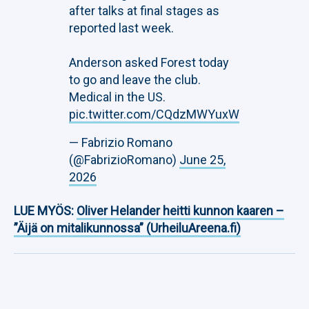
after talks at final stages as
reported last week.
Anderson asked Forest today
to go and leave the club.
Medical in the US.
pic.twitter.com/CQdzMWYuxW
— Fabrizio Romano
(@FabrizioRomano)
June 25,
2026
LUE MYÖS:
Oliver Helander heitti kunnon kaaren –
”Äijä on mitalikunnossa” (UrheiluAreena.fi)