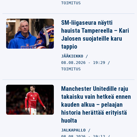
TOIMITUS
SM-liigaseura näytti
hauista Tampereella – Kari
Jalosen suojateille karu
tappio
JÄÄKIEKKO
08.08.2026 - 19:29
TOIMITUS
Manchester Unitedille raju
takaisku vain hetkeä ennen
kauden alkua – pelaajan
historia herättää erityistä
huolta
JALKAPALLO
08.08.2026 - 19:12