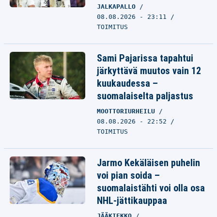
JALKAPALLO
08.08.2026 - 23:11
TOIMITUS
Sami Pajarissa tapahtui
järkyttävä muutos vain 12
kuukaudessa –
suomalaiselta paljastus
MOOTTORIURHEILU
08.08.2026 - 22:52
TOIMITUS
Jarmo Kekäläisen puhelin
voi pian soida –
suomalaistähti voi olla osa
NHL-jättikauppaa
JÄÄKIEKKO