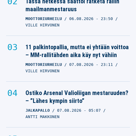
Tässä hetkessä saattoi ratketa rallin
maailmanmestaruus
MOOTTORIURHEILU
06.08.2026
- 23:50
VILLE HIRVONEN
11 palkintopallia, mutta ei yhtään voittoa
– MM-rallitähden aika käy nyt vähiin
MOOTTORIURHEILU
07.08.2026
- 23:11
VILLE HIRVONEN
Ostiko Arsenal Valioliigan mestaruuden?
– ”Lähes kympin siirto”
JALKAPALLO
07.08.2026
- 05:07
ANTTI MAKKONEN