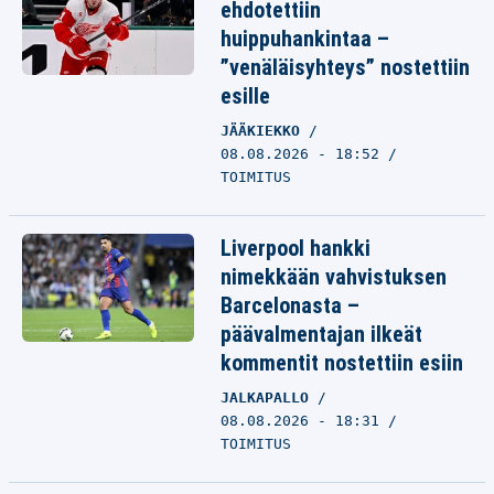
ehdotettiin
huippuhankintaa –
”venäläisyhteys” nostettiin
esille
JÄÄKIEKKO
08.08.2026 - 18:52
TOIMITUS
Liverpool hankki
nimekkään vahvistuksen
Barcelonasta –
päävalmentajan ilkeät
kommentit nostettiin esiin
JALKAPALLO
08.08.2026 - 18:31
TOIMITUS