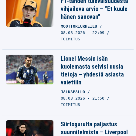
F1-tähden tulevaisuudesta
vihjaileva arvio – ”Et kuule
hänen sanovan”
MOOTTORIURHEILU
08.08.2026 - 22:09
TOIMITUS
Lionel Messin isän
kuolemasta selvisi uusia
tietoja – yhdestä asiasta
vaiettiin
JALKAPALLO
08.08.2026 - 21:50
TOIMITUS
Siirtogurulta paljastus
suunnitelmista – Liverpool