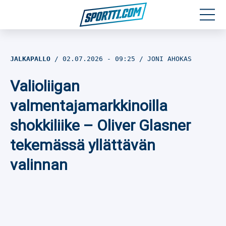
Moottoriurheilu
JALKAPALLO
02.07.2026
- 09:25
JONI AHOKAS
Jääkiekko
Valioliigan
Jalkapallo
valmentajamarkkinoilla
shokkiliike – Oliver Glasner
Yleisurheilu
tekemässä yllättävän
Talviurheilu
valinnan
Muu urheilu
SPORTIVO TV