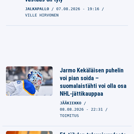
JALKAPALLO
07.08.2026
- 19:16
VILLE HIRVONEN
Jarmo Kekäläisen puhelin
voi pian soida –
suomalaistähti voi olla osa
NHL-jättikauppaa
JÄÄKIEKKO
08.08.2026 - 22:31
TOIMITUS