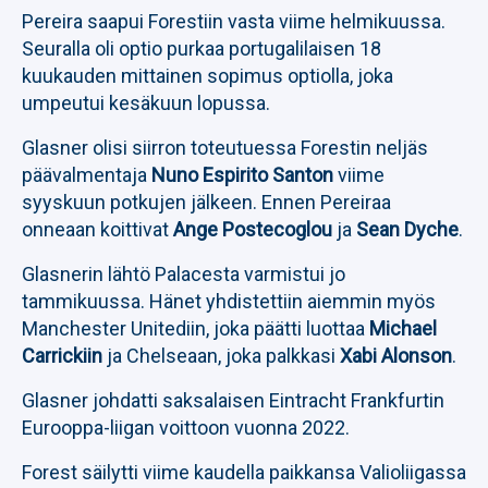
Pereira saapui Forestiin vasta viime helmikuussa.
Seuralla oli optio purkaa portugalilaisen 18
kuukauden mittainen sopimus optiolla, joka
umpeutui kesäkuun lopussa.
Glasner olisi siirron toteutuessa Forestin neljäs
päävalmentaja
Nuno Espirito Santon
viime
syyskuun potkujen jälkeen. Ennen Pereiraa
onneaan koittivat
Ange Postecoglou
ja
Sean Dyche
.
Glasnerin lähtö Palacesta varmistui jo
tammikuussa. Hänet yhdistettiin aiemmin myös
Manchester Unitediin, joka päätti luottaa
Michael
Carrickiin
ja Chelseaan, joka palkkasi
Xabi Alonson
.
Glasner johdatti saksalaisen Eintracht Frankfurtin
Eurooppa-liigan voittoon vuonna 2022.
Forest säilytti viime kaudella paikkansa Valioliigassa