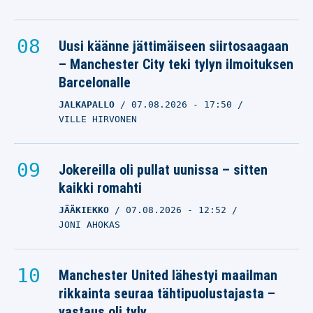
Uusi käänne jättimäiseen siirtosaagaan
– Manchester City teki tylyn ilmoituksen
Barcelonalle
JALKAPALLO
07.08.2026
- 17:50
VILLE HIRVONEN
Jokereilla oli pullat uunissa – sitten
kaikki romahti
JÄÄKIEKKO
07.08.2026
- 12:52
JONI AHOKAS
Manchester United lähestyi maailman
rikkainta seuraa tähtipuolustajasta –
vastaus oli tyly