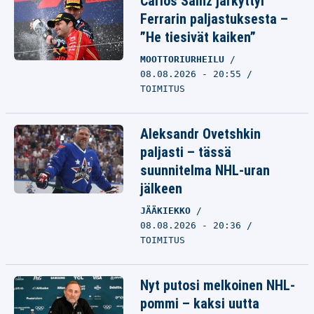
Carlos Sainz järkyttyi
Ferrarin paljastuksesta –
”He tiesivät kaiken”
MOOTTORIURHEILU
08.08.2026 - 20:55
TOIMITUS
Aleksandr Ovetshkin
paljasti – tässä
suunnitelma NHL-uran
jälkeen
JÄÄKIEKKO
08.08.2026 - 20:36
TOIMITUS
Nyt putosi melkoinen NHL-
pommi – kaksi uutta