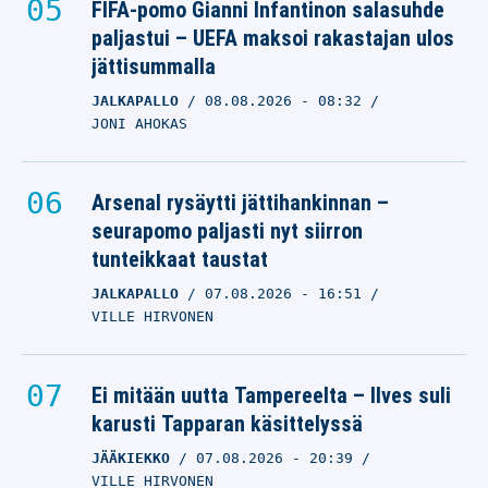
FIFA-pomo Gianni Infantinon salasuhde
paljastui – UEFA maksoi rakastajan ulos
jättisummalla
JALKAPALLO
08.08.2026
- 08:32
JONI AHOKAS
Arsenal rysäytti jättihankinnan –
seurapomo paljasti nyt siirron
tunteikkaat taustat
JALKAPALLO
07.08.2026
- 16:51
VILLE HIRVONEN
Ei mitään uutta Tampereelta – Ilves suli
karusti Tapparan käsittelyssä
JÄÄKIEKKO
07.08.2026
- 20:39
VILLE HIRVONEN