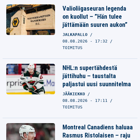
Valioliigaseuran legenda
on kuollut – ”Hän tulee
jättämään suuren aukon”
JALKAPALLO
08.08.2026 - 17:32
TOIMITUS
NHL:n supertähdestä
jättihuhu – taustalta
paljastui uusi suunnitelma
JÄÄKIEKKO
08.08.2026 - 17:11
TOIMITUS
Montreal Canadiens haluaa
Rasmus Ristolaisen – raju