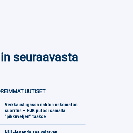
lin seuraavasta
REIMMAT UUTISET
Veikkausliigassa nähtiin uskomaton
suoritus – HJK putosi samalla
”pikkuveljen” taakse
Jalkapallo
07.08.2026
Toimitus
NHL-legenda saa valtavan