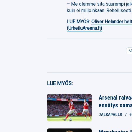
– Me olemme sitä suurempi jalk
kuin ei milloinkaan. Rehellisest
LUE MYÖS:
Oliver Helander heit
(UrheiluAreena.fi)
A
Facebook
LUE MYÖS:
Twitter
Arsenal raivaa
Whatsapp
ennätys samal
JALKAPALLO
0