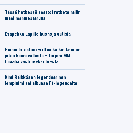
Tässä hetkessä saattoi ratketa rallin
maailmanmestaruus
Esapekka Lapille huonoja uutisia
Gianni Infantino yrittää kaikin keinoin
pitää kiinni vallasta – tarjosi MM-
finaalia vastineeksi tuesta
Kimi Räikkösen legendaarinen
lempinimi sai alkunsa F1-legendalta