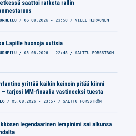
etkessä saattoi ratketa rallin
anmestaruus
URHEILU
06.08.2026
- 23:50
VILLE HIRVONEN
a Lapille huonoja uutisia
URHEILU
05.08.2026
- 22:48
SALTTU FORSSTRÖM
nfantino yrittää kaikin keinoin pitää kiinni
a – tarjosi MM-finaalia vastineeksi tuesta
LO
05.08.2026
- 23:57
SALTTU FORSSTRÖM
ikkösen legendaarinen lempinimi sai alkunsa
ndalta