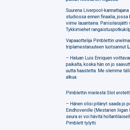
Suurena Liverpool-kannattajana 
studiossa ennen finaalia, joss
viime lauantaina. Pariisilaisjätt
Tykkimiehet rangaistuspotkukilp
Vapaaottelija Pimblettin unelma
triplamestaruuteen luotsannut
L
– Haluan Luis Enriquen voittava
paikalta, koska hän on jo saavutt
uutta haastetta. Me olemme täl
alkua.
Pimblettin mielestä Slot erotett
– Hänen olisi pitänyt saada j
Eindhovenille (Mestarien liigan
seura ei voi hävitä hollantilaise
Pimblett tylytti.