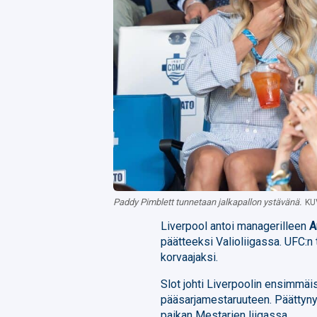
Paddy Pimblett tunnetaan jalkapallon ystävänä.
KU
Liverpool antoi managerilleen
A
päätteeksi Valioliigassa. UFC:n t
korvaajaksi.
Slot johti Liverpoolin ensimmäi
pääsarjamestaruuteen. Päättynyt 
paikan Mestarien liigassa.