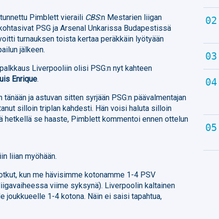
tunnettu Pimblett vieraili
CBS
:n Mestarien liigan
a kohtasivat PSG ja Arsenal Unkarissa Budapestissä
i voitti turnauksen toista kertaa peräkkäin lyötyään
ailun jälkeen.
palkkaus Liverpooliin olisi PSG:n nyt kahteen
uis Enrique
.
n tänään ja astuvan sitten syrjään PSG:n päävalmentajan
anut silloin triplan kahdesti. Hän voisi haluta silloin
lä hetkellä se haaste, Pimblett kommentoi ennen ottelun
iin liian myöhään.
o potkut, kun me hävisimme kotonamme 1-4 PSV
 liigavaiheessa viime syksynä). Liverpoolin kaltainen
lle joukkueelle 1-4 kotona. Näin ei saisi tapahtua,