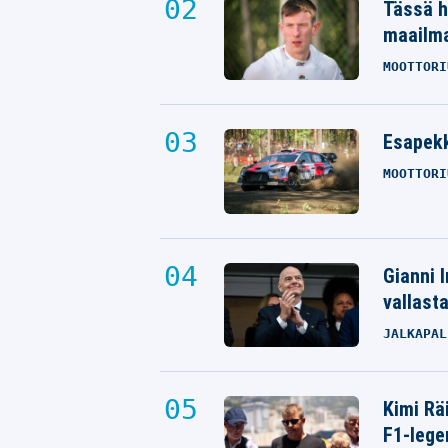
Tässä h
maailm
MOOTTORI
Esapekk
MOOTTORI
Gianni I
vallast
JALKAPAL
Kimi Rä
F1-lege