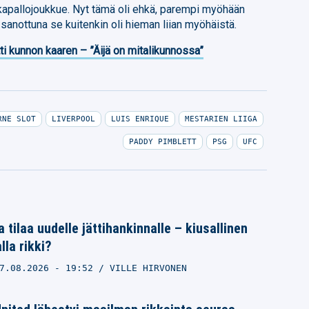
apallojoukkue. Nyt tämä oli ehkä, parempi myöhään
i sanottuna se kuitenkin oli hieman liian myöhäistä.
ti kunnon kaaren – ”Äijä on mitalikunnossa”
RNE SLOT
LIVERPOOL
LUIS ENRIQUE
MESTARIEN LIIGA
PADDY PIMBLETT
PSG
UFC
 tilaa uudelle jättihankinnalle – kiusallinen
la rikki?
7.08.2026
- 19:52
VILLE HIRVONEN