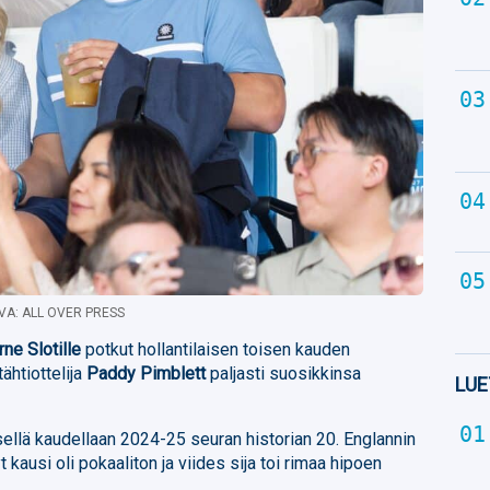
VA: ALL OVER PRESS
rne Slotille
potkut hollantilaisen toisen kauden
ähtiottelija
Paddy Pimblett
paljasti suosikkinsa
LUE
sellä kaudellaan 2024-25 seuran historian 20. Englannin
kausi oli pokaaliton ja viides sija toi rimaa hipoen