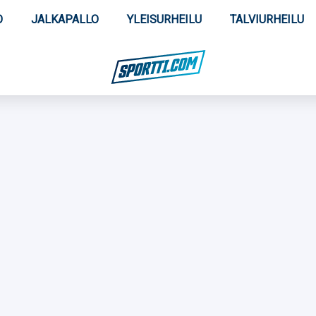
O
JALKAPALLO
YLEISURHEILU
TALVIURHEILU