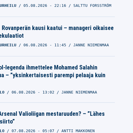
URHEILU
05.08.2026
- 22:16
SALTTU FORSSTRÖM
le Rovanperän kausi kaatui – manageri oikaisee
pekulaatiot
URHEILU
06.08.2026
- 11:45
JANNE NIEMENMAA
ol-legenda ihmettelee Mohamed Salahin
ua – ”yksinkertaisesti parempi pelaaja kuin
LO
06.08.2026
- 13:02
JANNE NIEMENMAA
Arsenal Valioliigan mestaruuden? – ”Lähes
siirto”
LO
07.08.2026
- 05:07
ANTTI MAKKONEN