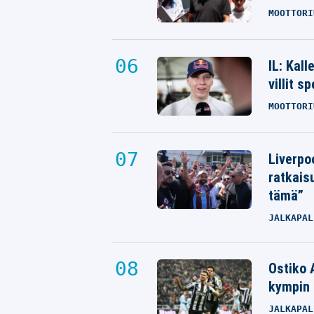
MOOTTORI
IL: Kal
villit s
MOOTTORI
Liverpo
ratkais
tämä”
JALKAPAL
Ostiko 
kympin 
JALKAPAL