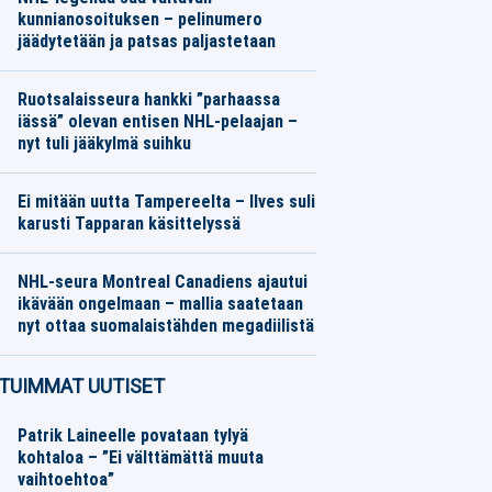
kunnianosoituksen – pelinumero
jäädytetään ja patsas paljastetaan
Jääkiekko
07.08.2026
Toimitus
Ruotsalaisseura hankki ”parhaassa
iässä” olevan entisen NHL-pelaajan –
nyt tuli jääkylmä suihku
Jääkiekko
07.08.2026
Toimitus
Ei mitään uutta Tampereelta – Ilves suli
karusti Tapparan käsittelyssä
Jääkiekko
07.08.2026
Toimitus
NHL-seura Montreal Canadiens ajautui
ikävään ongelmaan – mallia saatetaan
nyt ottaa suomalaistähden megadiilistä
Jääkiekko
07.08.2026
Toimitus
TUIMMAT UUTISET
Patrik Laineelle povataan tylyä
kohtaloa – ”Ei välttämättä muuta
vaihtoehtoa”