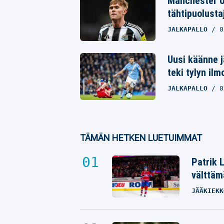
Manchester U
tähtipuolusta
JALKAPALLO
0
Uusi käänne j
teki tylyn il
JALKAPALLO
0
TÄMÄN HETKEN LUETUIMMAT
Patrik 
välttäm
JÄÄKIEKK