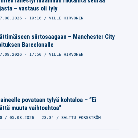
nited lähestyi maailman rikkainta seuraa
jasta – vastaus oli tyly
7.08.2026
- 19:16
VILLE HIRVONEN
ättimäiseen siirtosaagaan – Manchester City
moituksen Barcelonalle
7.08.2026
- 17:50
VILLE HIRVONEN
Laineelle povataan tylyä kohtaloa – ”Ei
ättä muuta vaihtoehtoa”
O
05.08.2026
- 23:34
SALTTU FORSSTRÖM