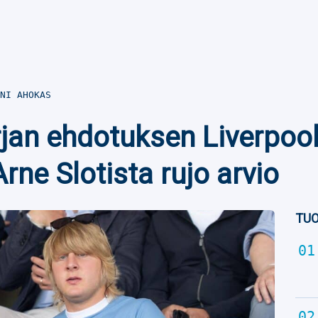
NI AHOKAS
urjan ehdotuksen Liverpoo
ne Slotista rujo arvio
TUO