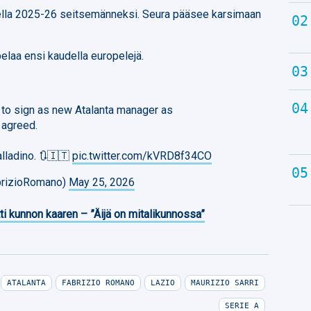
udella 2025-26 seitsemänneksi. Seura pääsee karsimaan
elaa ensi kaudella europelejä.
t to sign as new Atalanta manager as
 agreed.
alladino. 🔃🇮🇹
pic.twitter.com/kVRD8f34CO
brizioRomano)
May 25, 2026
ti kunnon kaaren – ”Äijä on mitalikunnossa”
ATALANTA
FABRIZIO ROMANO
LAZIO
MAURIZIO SARRI
SERIE A