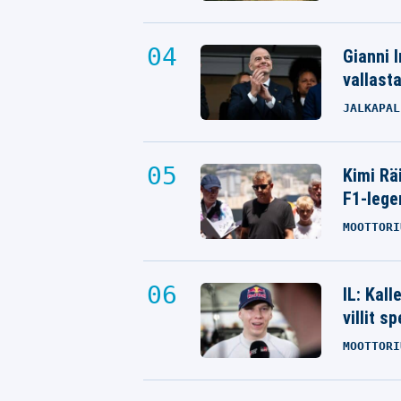
Gianni I
vallast
JALKAPAL
Kimi Rä
F1-lege
MOOTTORI
IL: Kal
villit s
MOOTTORI