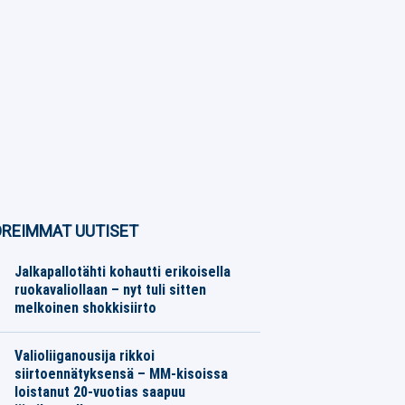
REIMMAT UUTISET
Jalkapallotähti kohautti erikoisella
ruokavaliollaan – nyt tuli sitten
melkoinen shokkisiirto
Jalkapallo
07.08.2026
Toimitus
Valioliiganousija rikkoi
siirtoennätyksensä – MM-kisoissa
loistanut 20-vuotias saapuu