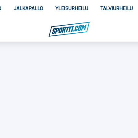
O
JALKAPALLO
YLEISURHEILU
TALVIURHEILU