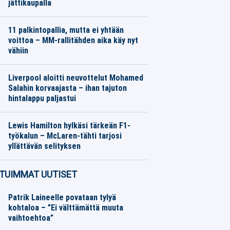
jättikaupalla
Jalkapallo
07.08.2026
Toimitus
11 palkintopallia, mutta ei yhtään
voittoa – MM-rallitähden aika käy nyt
vähiin
Moottoriurheilu
07.08.2026
Toimitus
Liverpool aloitti neuvottelut Mohamed
Salahin korvaajasta – ihan tajuton
hintalappu paljastui
Jalkapallo
07.08.2026
Toimitus
Lewis Hamilton hylkäsi tärkeän F1-
työkalun – McLaren-tähti tarjosi
yllättävän selityksen
Moottoriurheilu
07.08.2026
Toimitus
TUIMMAT UUTISET
Patrik Laineelle povataan tylyä
kohtaloa – ”Ei välttämättä muuta
vaihtoehtoa”