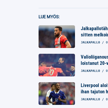
Facebook
LUE MYÖS:
Twitter
Jalkapallotäht
Whatsapp
sitten melkoi
JALKAPALLO
0
Valioliiganou
loistanut 20-
JALKAPALLO
0
Liverpool alo
ihan tajuton 
JALKAPALLO
0