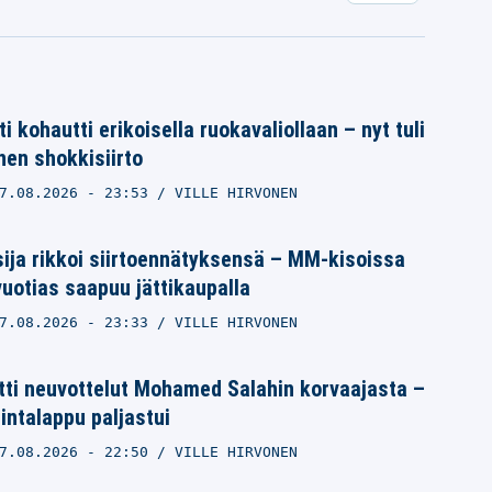
i kohautti erikoisella ruokavaliollaan – nyt tuli
nen shokkisiirto
7.08.2026
- 23:53
VILLE HIRVONEN
sija rikkoi siirtoennätyksensä – MM-kisoissa
vuotias saapuu jättikaupalla
7.08.2026
- 23:33
VILLE HIRVONEN
itti neuvottelut Mohamed Salahin korvaajasta –
hintalappu paljastui
7.08.2026
- 22:50
VILLE HIRVONEN