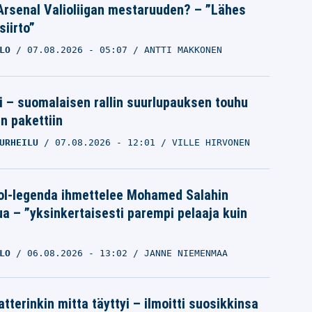
Arsenal Valioliigan mestaruuden? – ”Lähes
siirto”
LO
07.08.2026
- 05:07
ANTTI MAKKONEN
tti – suomalaisen rallin suurlupauksen touhu
in pakettiin
URHEILU
07.08.2026
- 12:01
VILLE HIRVONEN
ol-legenda ihmettelee Mohamed Salahin
ua – ”yksinkertaisesti parempi pelaaja kuin
LO
06.08.2026
- 13:02
JANNE NIEMENMAA
tterinkin mitta täyttyi – ilmoitti suosikkinsa