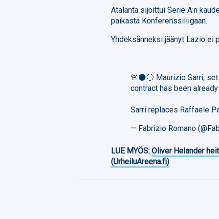
Atalanta sijoittui Serie A:n ka
paikasta Konferenssiliigaan.
Yhdeksänneksi jäänyt Lazio ei p
🚨⚫️🔵 Maurizio Sarri, se
contract has been already
Sarri replaces Raffaele P
— Fabrizio Romano (@Fa
LUE MYÖS:
Oliver Helander heit
(UrheiluAreena.fi)