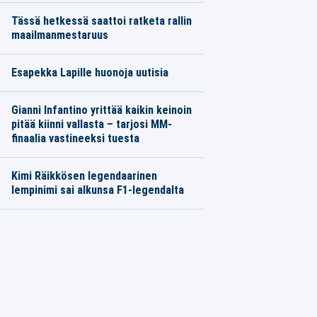
Tässä hetkessä saattoi ratketa rallin
maailmanmestaruus
Esapekka Lapille huonoja uutisia
Gianni Infantino yrittää kaikin keinoin
pitää kiinni vallasta – tarjosi MM-
finaalia vastineeksi tuesta
Kimi Räikkösen legendaarinen
lempinimi sai alkunsa F1-legendalta