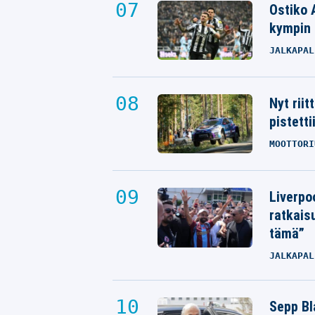
Ostiko 
kympin 
JALKAPAL
Nyt rii
pistetti
MOOTTORI
Liverpo
ratkais
tämä”
JALKAPAL
Sepp Bla