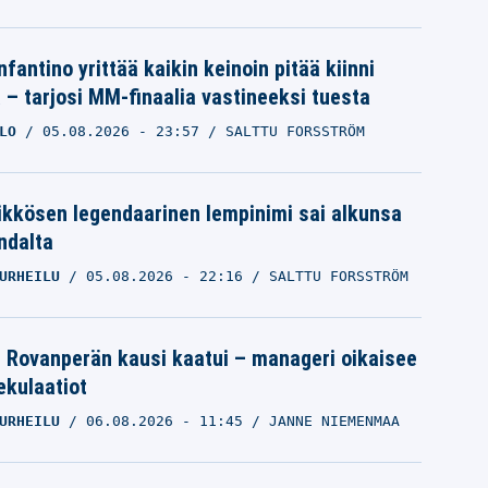
nfantino yrittää kaikin keinoin pitää kiinni
a – tarjosi MM-finaalia vastineeksi tuesta
LO
05.08.2026
- 23:57
SALTTU FORSSTRÖM
ikkösen legendaarinen lempinimi sai alkunsa
ndalta
URHEILU
05.08.2026
- 22:16
SALTTU FORSSTRÖM
le Rovanperän kausi kaatui – manageri oikaisee
pekulaatiot
URHEILU
06.08.2026
- 11:45
JANNE NIEMENMAA