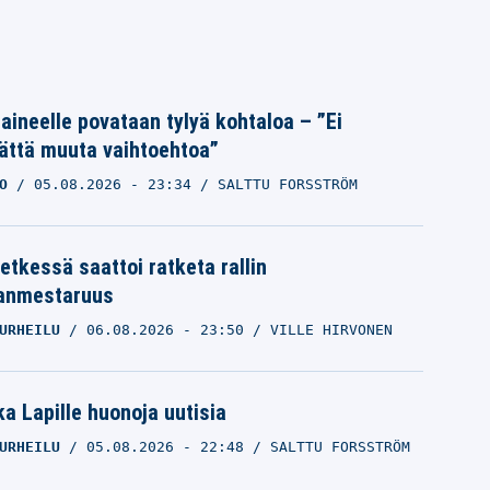
Laineelle povataan tylyä kohtaloa – ”Ei
ättä muuta vaihtoehtoa”
O
05.08.2026
- 23:34
SALTTU FORSSTRÖM
etkessä saattoi ratketa rallin
anmestaruus
URHEILU
06.08.2026
- 23:50
VILLE HIRVONEN
a Lapille huonoja uutisia
URHEILU
05.08.2026
- 22:48
SALTTU FORSSTRÖM