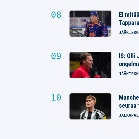
Ei mitä
Tappara
JÄÄKIEKK
IS: Olli
ongelm
JÄÄKIEKK
Manches
seuraa 
JALKAPAL