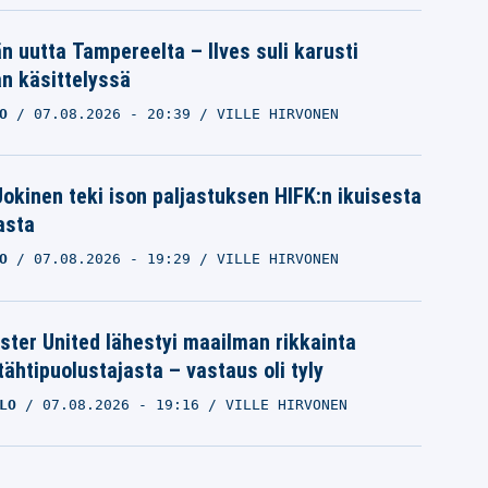
än uutta Tampereelta – Ilves suli karusti
n käsittelyssä
O
07.08.2026
- 20:39
VILLE HIRVONEN
 Jokinen teki ison paljastuksen HIFK:n ikuisesta
asta
O
07.08.2026
- 19:29
VILLE HIRVONEN
ter United lähestyi maailman rikkainta
tähtipuolustajasta – vastaus oli tyly
LO
07.08.2026
- 19:16
VILLE HIRVONEN