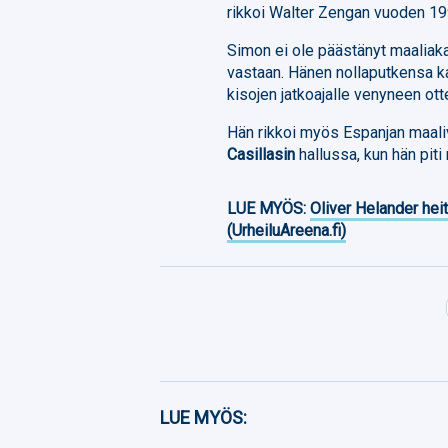
rikkoi Walter Zengan vuoden 19
Simon ei ole päästänyt maaliak
vastaan. Hänen nollaputkensa ka
kisojen jatkoajalle venyneen ott
Hän rikkoi myös Espanjan maali
Casillasin
hallussa, kun hän pit
LUE MYÖS:
Oliver Helander heit
(UrheiluAreena.fi)
Facebook
LUE MYÖS:
Twitter