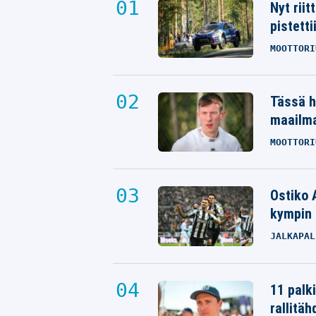
Nyt rii
pistetti
MOOTTORI
Tässä h
maailm
MOOTTORI
Ostiko 
kympin 
JALKAPAL
11 palk
rallitäh