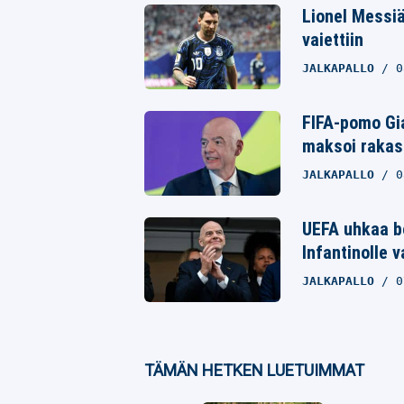
Lionel Messiä
Whatsapp
vaiettiin
JALKAPALLO
0
FIFA-pomo Gia
maksoi rakast
JALKAPALLO
0
UEFA uhkaa bo
Infantinolle 
JALKAPALLO
0
TÄMÄN HETKEN LUETUIMMAT