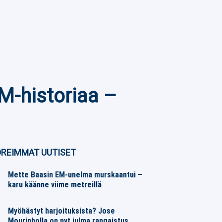
M-historiaa –
REIMMAT UUTISET
Mette Baasin EM-unelma murskaantui –
karu käänne viime metreillä
Yleisurheilu
08.08.2026
Toimitus
Myöhästyt harjoituksista? Jose
Mourinholla on nyt julma rangaistus