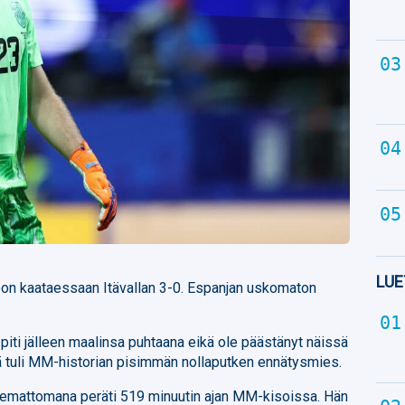
LUE
oon kaataessaan Itävallan 3-0. Espanjan uskomaton
piti jälleen maalinsa puhtaana eikä ole päästänyt näissä
ä tuli MM-historian pisimmän nollaputken ennätysmies.
kemattomana peräti 519 minuutin ajan MM-kisoissa. Hän