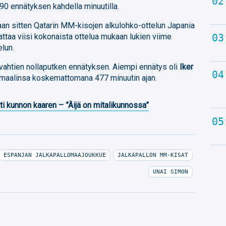
90 ennätyksen kahdella minuutilla.
aan sitten Qatarin MM-kisojen alkulohko-ottelun Japania
ttaa viisi kokonaista ottelua mukaan lukien viime
elun.
vahtien nollaputken ennätyksen. Aiempi ennätys oli
Iker
i maalinsa koskemattomana 477 minuutin ajan.
ti kunnon kaaren – ”Äijä on mitalikunnossa”
ESPANJAN JALKAPALLOMAAJOUKKUE
JALKAPALLON MM-KISAT
UNAI SIMON