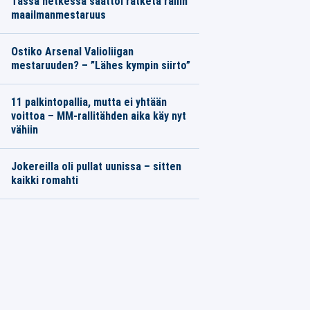
Tässä hetkessä saattoi ratketa rallin
maailmanmestaruus
Ostiko Arsenal Valioliigan
mestaruuden? – ”Lähes kympin siirto”
11 palkintopallia, mutta ei yhtään
voittoa – MM-rallitähden aika käy nyt
vähiin
Jokereilla oli pullat uunissa – sitten
kaikki romahti