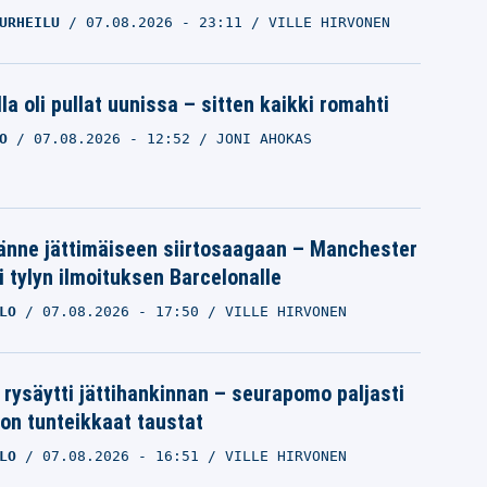
URHEILU
07.08.2026
- 23:11
VILLE HIRVONEN
la oli pullat uunissa – sitten kaikki romahti
O
07.08.2026
- 12:52
JONI AHOKAS
änne jättimäiseen siirtosaagaan – Manchester
i tylyn ilmoituksen Barcelonalle
LO
07.08.2026
- 17:50
VILLE HIRVONEN
 rysäytti jättihankinnan – seurapomo paljasti
ron tunteikkaat taustat
LO
07.08.2026
- 16:51
VILLE HIRVONEN