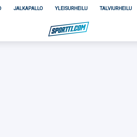
O
JALKAPALLO
YLEISURHEILU
TALVIURHEILU