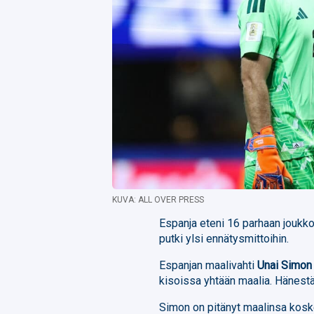
KUVA: ALL OVER PRESS
Espanja eteni 16 parhaan joukk
putki ylsi ennätysmittoihin.
Espanjan maalivahti
Unai Simon
kisoissa yhtään maalia. Hänest
Simon on pitänyt maalinsa kos