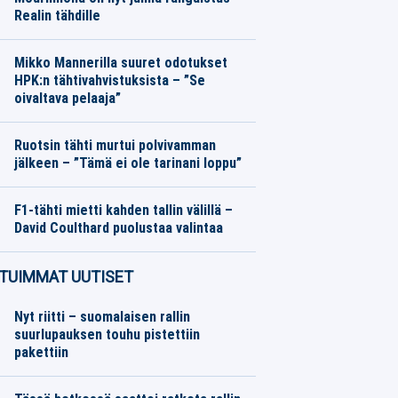
Realin tähdille
Eurojalkapallo
08.08.2026
Toimitus
Mikko Mannerilla suuret odotukset
HPK:n tähtivahvistuksista – ”Se
oivaltava pelaaja”
SM-liiga
08.08.2026
Toimitus
Ruotsin tähti murtui polvivamman
jälkeen – ”Tämä ei ole tarinani loppu”
Eurojalkapallo
08.08.2026
Toimitus
F1-tähti mietti kahden tallin välillä –
David Coulthard puolustaa valintaa
Formula 1
08.08.2026
Toimitus
TUIMMAT UUTISET
Nyt riitti – suomalaisen rallin
suurlupauksen touhu pistettiin
pakettiin