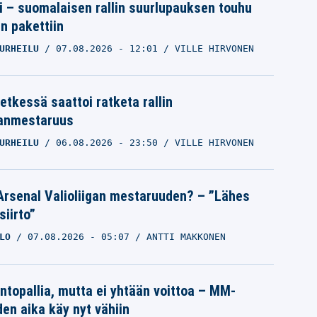
tti – suomalaisen rallin suurlupauksen touhu
in pakettiin
URHEILU
07.08.2026
- 12:01
VILLE HIRVONEN
etkessä saattoi ratketa rallin
anmestaruus
URHEILU
06.08.2026
- 23:50
VILLE HIRVONEN
Arsenal Valioliigan mestaruuden? – ”Lähes
siirto”
LO
07.08.2026
- 05:07
ANTTI MAKKONEN
intopallia, mutta ei yhtään voittoa – MM-
den aika käy nyt vähiin