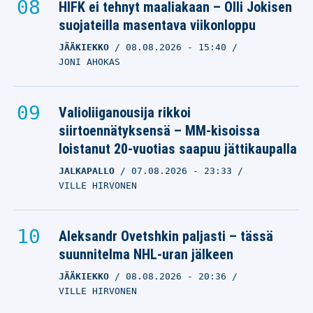
HIFK ei tehnyt maaliakaan – Olli Jokisen
suojateilla masentava viikonloppu
JÄÄKIEKKO
08.08.2026
- 15:40
JONI AHOKAS
Valioliiganousija rikkoi
siirtoennätyksensä – MM-kisoissa
loistanut 20-vuotias saapuu jättikaupalla
JALKAPALLO
07.08.2026
- 23:33
VILLE HIRVONEN
Aleksandr Ovetshkin paljasti – tässä
suunnitelma NHL-uran jälkeen
JÄÄKIEKKO
08.08.2026
- 20:36
VILLE HIRVONEN