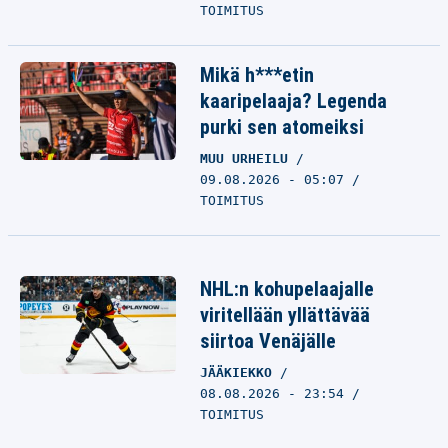
TOIMITUS
Mikä h***etin
kaaripelaaja? Legenda
purki sen atomeiksi
MUU URHEILU
09.08.2026 - 05:07
TOIMITUS
NHL:n kohupelaajalle
viritellään yllättävää
siirtoa Venäjälle
JÄÄKIEKKO
08.08.2026 - 23:54
TOIMITUS