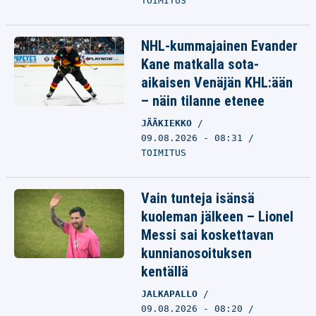
TOIMITUS
NHL-kummajainen Evander
Kane matkalla sota-
aikaisen Venäjän KHL:ään
– näin tilanne etenee
JÄÄKIEKKO
09.08.2026 - 08:31
TOIMITUS
Vain tunteja isänsä
kuoleman jälkeen – Lionel
Messi sai koskettavan
kunnianosoituksen
kentällä
JALKAPALLO
09.08.2026 - 08:20