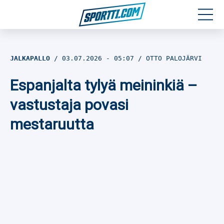
Moottoriurheilu
JALKAPALLO
03.07.2026
- 05:07
OTTO PALOJÄRVI
Jääkiekko
Espanjalta tylyä meininkiä –
Jalkapallo
vastustaja povasi
mestaruutta
Yleisurheilu
Talviurheilu
Muu urheilu
SPORTIVO TV