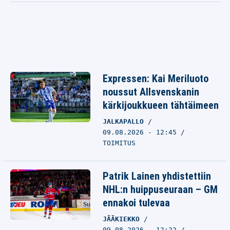
Expressen: Kai Meriluoto
noussut Allsvenskanin
kärkijoukkueen tähtäimeen
JALKAPALLO
09.08.2026 - 12:45
TOIMITUS
Patrik Lainen yhdistettiin
NHL:n huippuseuraan – GM
ennakoi tulevaa
JÄÄKIEKKO
09.08.2026 - 12:22