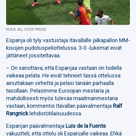
KUVA: ALL OVER PRESS
Espanja oli tyly vastustaja Itävallalle jalkapallon MM-
kisojen pudotuspeliottelussa. 3-0 -lukemat eivät
jättäneet jossiteltavaa.
– On sanottava, että Espanjaa vastaan on todella
vaikeaa pelata. He eivät tehneet tässä ottelussa
ainuttakaan virhettä ja pelasi tänään parhaalla
tasollaan. Pelasimme Euroopan mestaria ja
mahdollisesti myös tulevaa maailmanmestaria
vastaan, kommentoi Itävallan päävalmentaja
Ralf
Rangnick
lehdistötilaisuudessa.
Espanjan päävalmentaja
Luis de la Fuente
vakuutteli, että ottelu oli Espanjalle vaikeaa. Ehkä