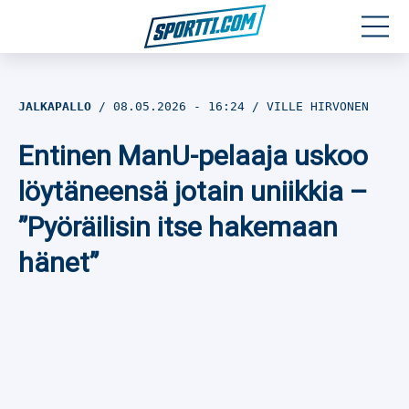
Moottoriurheilu
JALKAPALLO
08.05.2026
- 16:24
VILLE HIRVONEN
Jääkiekko
Entinen ManU-pelaaja uskoo
Jalkapallo
löytäneensä jotain uniikkia –
”Pyöräilisin itse hakemaan
Yleisurheilu
hänet”
Talviurheilu
Muu urheilu
SPORTIVO TV