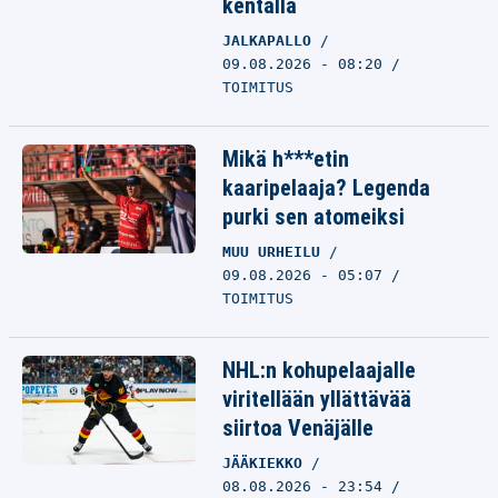
kentällä
JALKAPALLO
09.08.2026 - 08:20
TOIMITUS
Mikä h***etin
kaaripelaaja? Legenda
purki sen atomeiksi
MUU URHEILU
09.08.2026 - 05:07
TOIMITUS
NHL:n kohupelaajalle
viritellään yllättävää
siirtoa Venäjälle
JÄÄKIEKKO
08.08.2026 - 23:54