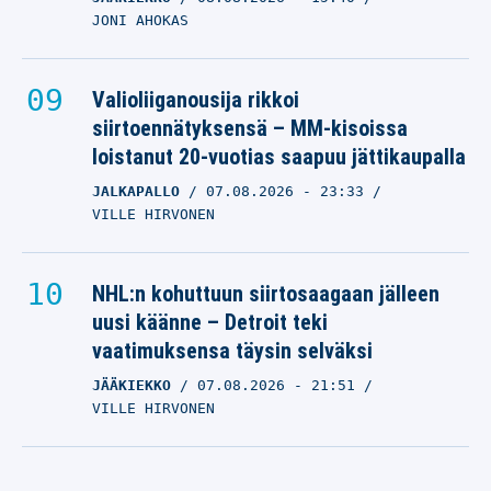
JONI AHOKAS
Valioliiganousija rikkoi
siirtoennätyksensä – MM-kisoissa
loistanut 20-vuotias saapuu jättikaupalla
JALKAPALLO
07.08.2026
- 23:33
VILLE HIRVONEN
NHL:n kohuttuun siirtosaagaan jälleen
uusi käänne – Detroit teki
vaatimuksensa täysin selväksi
JÄÄKIEKKO
07.08.2026
- 21:51
VILLE HIRVONEN