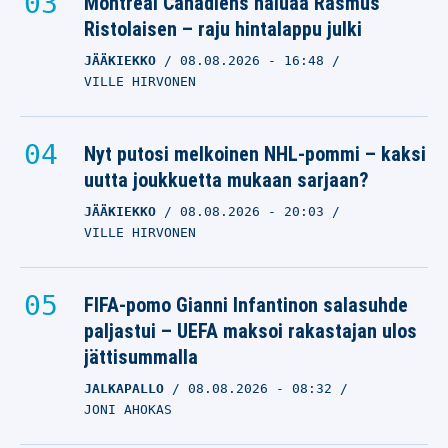
Montreal Canadiens haluaa Rasmus
Ristolaisen – raju hintalappu julki
JÄÄKIEKKO
08.08.2026
- 16:48
VILLE HIRVONEN
Nyt putosi melkoinen NHL-pommi – kaksi
uutta joukkuetta mukaan sarjaan?
JÄÄKIEKKO
08.08.2026
- 20:03
VILLE HIRVONEN
FIFA-pomo Gianni Infantinon salasuhde
paljastui – UEFA maksoi rakastajan ulos
jättisummalla
JALKAPALLO
08.08.2026
- 08:32
JONI AHOKAS