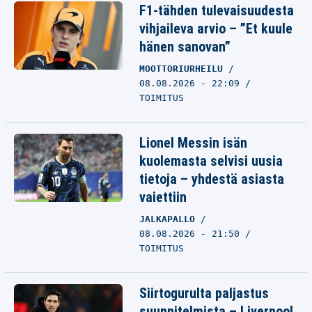
F1-tähden tulevaisuudesta
vihjaileva arvio – ”Et kuule
hänen sanovan”
MOOTTORIURHEILU
08.08.2026 - 22:09
TOIMITUS
Lionel Messin isän
kuolemasta selvisi uusia
tietoja – yhdestä asiasta
vaiettiin
JALKAPALLO
08.08.2026 - 21:50
TOIMITUS
Siirtogurulta paljastus
suunnitelmista – Liverpool