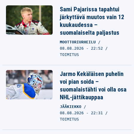
Sami Pajarissa tapahtui
järkyttävä muutos vain 12
kuukaudessa –
suomalaiselta paljastus
MOOTTORIURHEILU
08.08.2026 - 22:52
TOIMITUS
Jarmo Kekäläisen puhelin
voi pian soida –
suomalaistähti voi olla osa
NHL-jättikauppaa
JÄÄKIEKKO
08.08.2026 - 22:31
TOIMITUS