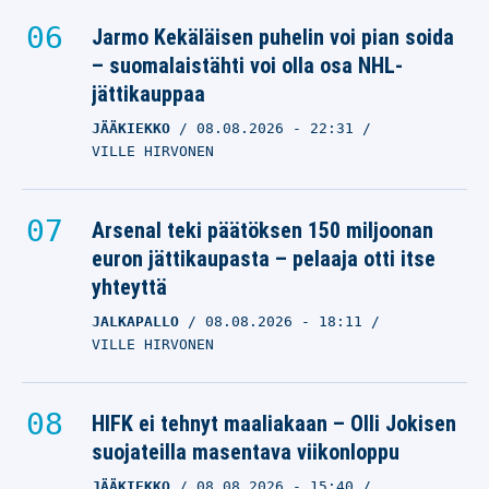
Jarmo Kekäläisen puhelin voi pian soida
– suomalaistähti voi olla osa NHL-
jättikauppaa
JÄÄKIEKKO
08.08.2026
- 22:31
VILLE HIRVONEN
Arsenal teki päätöksen 150 miljoonan
euron jättikaupasta – pelaaja otti itse
yhteyttä
JALKAPALLO
08.08.2026
- 18:11
VILLE HIRVONEN
HIFK ei tehnyt maaliakaan – Olli Jokisen
suojateilla masentava viikonloppu
JÄÄKIEKKO
08.08.2026
- 15:40