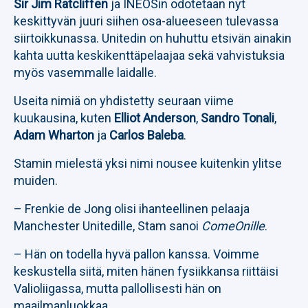
Sir Jim Ratcliffen
ja INEOSin odotetaan nyt
keskittyvän juuri siihen osa-alueeseen tulevassa
siirtoikkunassa. Unitedin on huhuttu etsivän ainakin
kahta uutta keskikenttäpelaajaa sekä vahvistuksia
myös vasemmalle laidalle.
Useita nimiä on yhdistetty seuraan viime
kuukausina, kuten
Elliot Anderson
,
Sandro Tonali
,
Adam Wharton
ja
Carlos Baleba
.
Stamin mielestä yksi nimi nousee kuitenkin ylitse
muiden.
– Frenkie de Jong olisi ihanteellinen pelaaja
Manchester Unitedille, Stam sanoi
ComeOnille
.
– Hän on todella hyvä pallon kanssa. Voimme
keskustella siitä, miten hänen fysiikkansa riittäisi
Valioliigassa, mutta pallollisesti hän on
maailmanluokkaa.