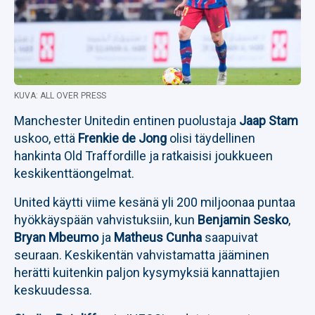
KUVA: ALL OVER PRESS
Manchester Unitedin entinen puolustaja
Jaap Stam
uskoo, että
Frenkie de Jong
olisi täydellinen
hankinta Old Traffordille ja ratkaisisi joukkueen
keskikenttäongelmat.
United käytti viime kesänä yli 200 miljoonaa puntaa
hyökkäyspään vahvistuksiin, kun
Benjamin Sesko
,
Bryan Mbeumo
ja
Matheus Cunha
saapuivat
seuraan. Keskikentän vahvistamatta jääminen
herätti kuitenkin paljon kysymyksiä kannattajien
keskuudessa.