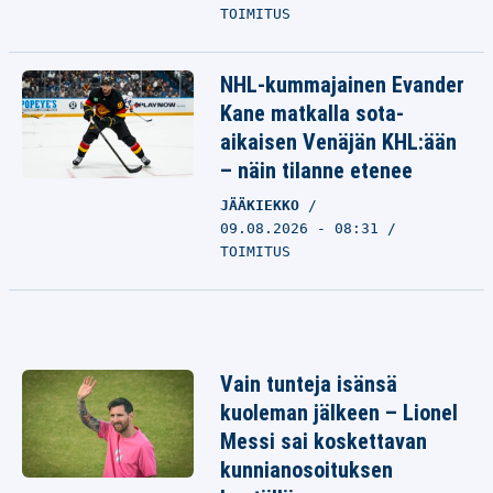
TOIMITUS
NHL-kummajainen Evander
Kane matkalla sota-
aikaisen Venäjän KHL:ään
– näin tilanne etenee
JÄÄKIEKKO
09.08.2026 - 08:31
TOIMITUS
Vain tunteja isänsä
kuoleman jälkeen – Lionel
Messi sai koskettavan
kunnianosoituksen