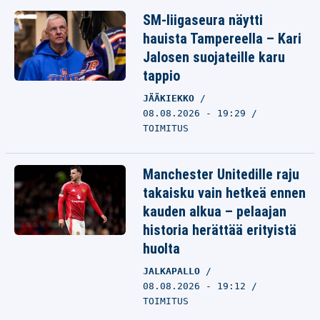
SM-liigaseura näytti
hauista Tampereella – Kari
Jalosen suojateille karu
tappio
JÄÄKIEKKO
08.08.2026 - 19:29
TOIMITUS
Manchester Unitedille raju
takaisku vain hetkeä ennen
kauden alkua – pelaajan
historia herättää erityistä
huolta
JALKAPALLO
08.08.2026 - 19:12
TOIMITUS