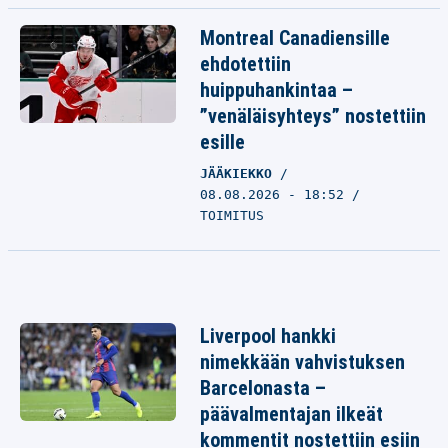
Montreal Canadiensille
ehdotettiin
huippuhankintaa –
”venäläisyhteys” nostettiin
esille
JÄÄKIEKKO
08.08.2026 - 18:52
TOIMITUS
Liverpool hankki
nimekkään vahvistuksen
Barcelonasta –
päävalmentajan ilkeät
kommentit nostettiin esiin