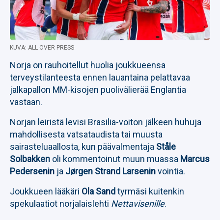
KUVA: ALL OVER PRESS
Norja on rauhoitellut huolia joukkueensa
terveystilanteesta ennen lauantaina pelattavaa
jalkapallon MM-kisojen puolivälierää Englantia
vastaan.
Norjan leiristä levisi Brasilia-voiton jälkeen huhuja
mahdollisesta vatsataudista tai muusta
sairasteluaallosta, kun päävalmentaja
Ståle
Solbakken
oli kommentoinut muun muassa
Marcus
Pedersenin
ja
Jørgen Strand Larsenin
vointia.
Joukkueen lääkäri
Ola Sand
tyrmäsi kuitenkin
spekulaatiot norjalaislehti
Nettavisenille
.