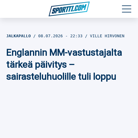
Moottoriurheilu
JALKAPALLO
08.07.2026
- 22:33
VILLE HIRVONEN
Jääkiekko
Englannin MM-vastustajalta
Jalkapallo
tärkeä päivitys –
sairasteluhuolille tuli loppu
Yleisurheilu
Talviurheilu
Muu urheilu
SPORTIVO TV