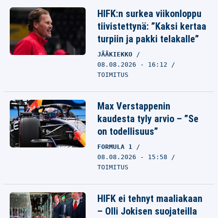
HIFK:n surkea viikonloppu
tiivistettynä: ”Kaksi kertaa
turpiin ja pakki telakalle”
JÄÄKIEKKO
08.08.2026 - 16:12
TOIMITUS
Max Verstappenin
kaudesta tyly arvio – ”Se
on todellisuus”
FORMULA 1
08.08.2026 - 15:58
TOIMITUS
HIFK ei tehnyt maaliakaan
– Olli Jokisen suojateilla