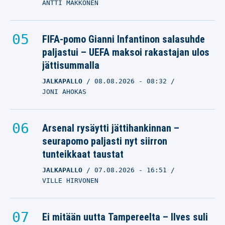
ANTTI MAKKONEN
FIFA-pomo Gianni Infantinon salasuhde
paljastui – UEFA maksoi rakastajan ulos
jättisummalla
JALKAPALLO
08.08.2026
- 08:32
JONI AHOKAS
Arsenal rysäytti jättihankinnan –
seurapomo paljasti nyt siirron
tunteikkaat taustat
JALKAPALLO
07.08.2026
- 16:51
VILLE HIRVONEN
Ei mitään uutta Tampereelta – Ilves suli