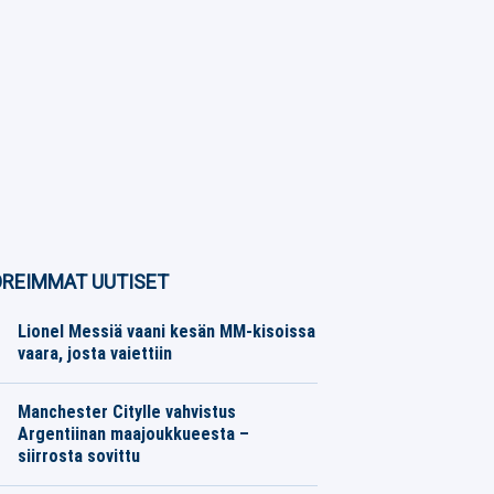
REIMMAT UUTISET
Lionel Messiä vaani kesän MM-kisoissa
vaara, josta vaiettiin
Muut Jalkapallo
08.08.2026
Toimitus
Manchester Citylle vahvistus
Argentiinan maajoukkueesta –
siirrosta sovittu
Eurojalkapallo
08.08.2026
Toimitus