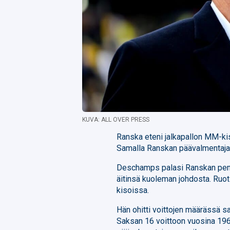
KUVA: ALL OVER PRESS
Ranska eteni jalkapallon MM-ki
Samalla Ranskan päävalmentaj
Deschamps palasi Ranskan penk
äitinsä kuoleman johdosta. Ruots
kisoissa.
Hän ohitti voittojen määrässä 
Saksan 16 voittoon vuosina 19