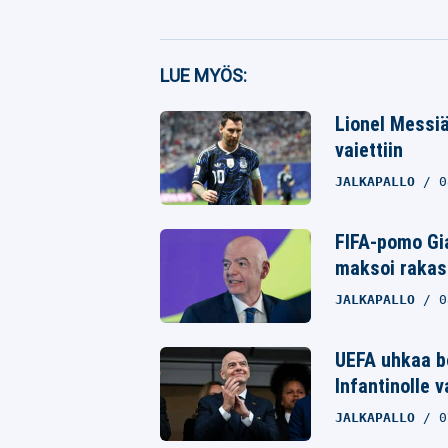
Facebook
LUE MYÖS:
Twitter
Lionel Messiä
Whatsapp
vaiettiin
JALKAPALLO
0
FIFA-pomo Gia
maksoi rakast
JALKAPALLO
0
UEFA uhkaa bo
Infantinolle 
JALKAPALLO
0