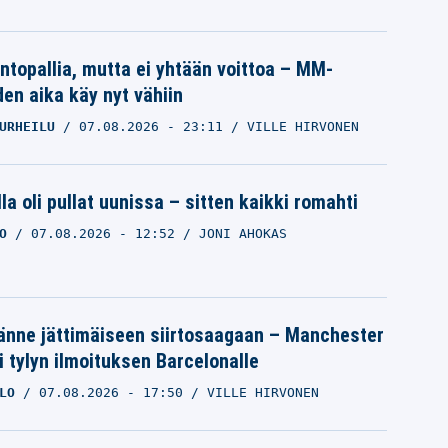
intopallia, mutta ei yhtään voittoa – MM-
den aika käy nyt vähiin
URHEILU
07.08.2026
- 23:11
VILLE HIRVONEN
la oli pullat uunissa – sitten kaikki romahti
O
07.08.2026
- 12:52
JONI AHOKAS
änne jättimäiseen siirtosaagaan – Manchester
i tylyn ilmoituksen Barcelonalle
LO
07.08.2026
- 17:50
VILLE HIRVONEN