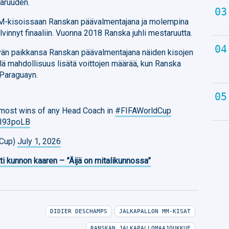
aruuden.
kisoissaan Ranskan päävalmentajana ja molempina
vinnyt finaaliin. Vuonna 2018 Ranska juhli mestaruutta.
vän paikkansa Ranskan päävalmentajana näiden kisojen
elä mahdollisuus lisätä voittojen määrää, kun Ranska
 Paraguayn.
most wins of any Head Coach in
#FIFAWorldCup
QhI93poLB
dCup)
July 1, 2026
ti kunnon kaaren – ”Äijä on mitalikunnossa”
DIDIER DESCHAMPS
JALKAPALLON MM-KISAT
RANSKAN JALKAPALLOMAAJOUKKUE