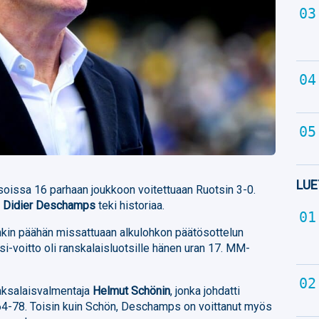
LUE
soissa 16 parhaan joukkoon voitettuaan Ruotsin 3-0.
a
Didier Deschamps
teki historiaa.
in päähän missattuaan alkulohkon päätösottelun
i-voitto oli ranskalaisluotsille hänen uran 17. MM-
saksalaisvalmentaja
Helmut Schönin
, jonka johdatti
64-78. Toisin kuin Schön, Deschamps on voittanut myös