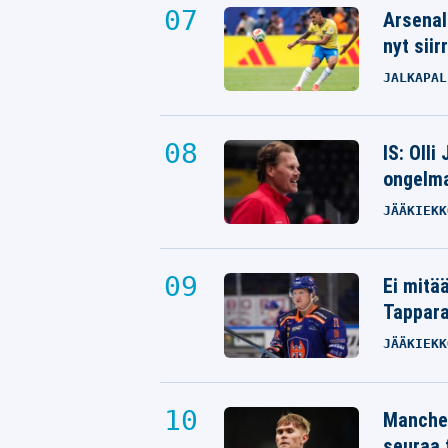
Arsenal
nyt siir
JALKAPAL
IS: Olli
ongelm
JÄÄKIEKK
Ei mitä
Tappara
JÄÄKIEKK
Manches
seuraa 