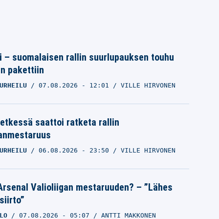
tti – suomalaisen rallin suurlupauksen touhu
in pakettiin
URHEILU
07.08.2026
- 12:01
VILLE HIRVONEN
etkessä saattoi ratketa rallin
anmestaruus
URHEILU
06.08.2026
- 23:50
VILLE HIRVONEN
Arsenal Valioliigan mestaruuden? – ”Lähes
siirto”
LO
07.08.2026
- 05:07
ANTTI MAKKONEN