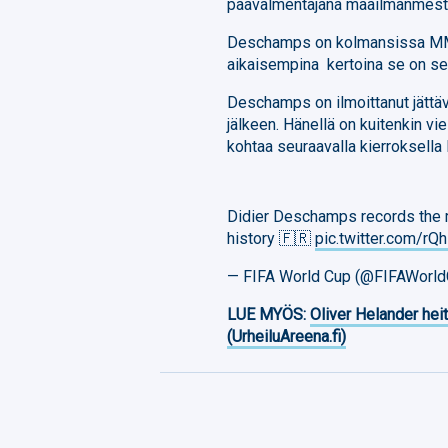
päävalmentajana maailmanmest
Deschamps on kolmansissa MM-
aikaisempina kertoina se on sel
Deschamps on ilmoittanut jättä
jälkeen. Hänellä on kuitenkin vi
kohtaa seuraavalla kierroksella
Didier Deschamps records the 
history 🇫🇷
pic.twitter.com/r
— FIFA World Cup (@FIFAWorl
LUE MYÖS:
Oliver Helander heit
(UrheiluAreena.fi)