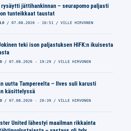
 rysäytti jättihankinnan – seurapomo paljasti
ron tunteikkaat taustat
LO
07.08.2026
- 16:51
VILLE HIRVONEN
 Jokinen teki ison paljastuksen HIFK:n ikuisesta
asta
O
07.08.2026
- 19:29
VILLE HIRVONEN
än uutta Tampereelta – Ilves suli karusti
n käsittelyssä
O
07.08.2026
- 20:39
VILLE HIRVONEN
ter United lähestyi maailman rikkainta
tähtipuolustajasta – vastaus oli tyly