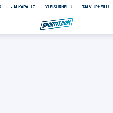
O
JALKAPALLO
YLEISURHEILU
TALVIURHEILU