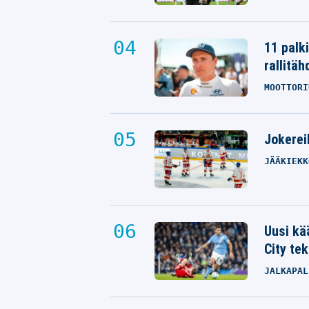
11 palk
rallitäh
MOOTTORI
Jokereil
JÄÄKIEKK
Uusi kä
City tek
JALKAPAL