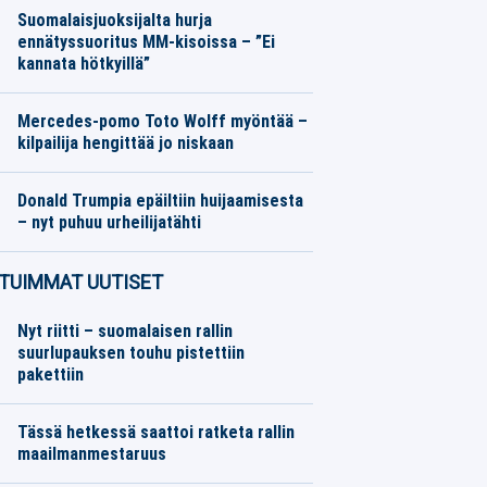
Suomalaisjuoksijalta hurja
ennätyssuoritus MM-kisoissa – ”Ei
kannata hötkyillä”
Yleisurheilu
08.08.2026
Toimitus
Mercedes-pomo Toto Wolff myöntää –
kilpailija hengittää jo niskaan
Formula 1
08.08.2026
Toimitus
Donald Trumpia epäiltiin huijaamisesta
– nyt puhuu urheilijatähti
Muut lajit
08.08.2026
Toimitus
TUIMMAT UUTISET
Nyt riitti – suomalaisen rallin
suurlupauksen touhu pistettiin
pakettiin
Tässä hetkessä saattoi ratketa rallin
maailmanmestaruus