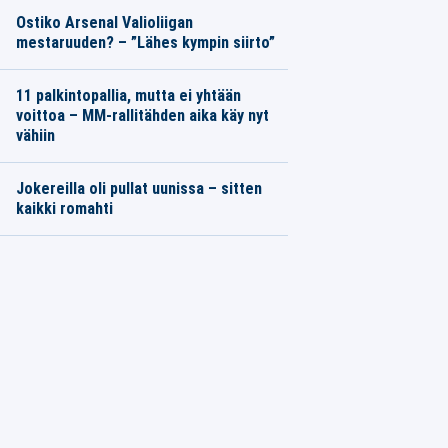
Ostiko Arsenal Valioliigan
mestaruuden? – ”Lähes kympin siirto”
11 palkintopallia, mutta ei yhtään
voittoa – MM-rallitähden aika käy nyt
vähiin
Jokereilla oli pullat uunissa – sitten
kaikki romahti