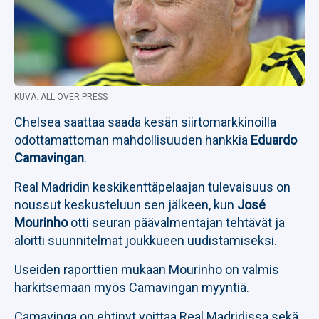
KUVA: ALL OVER PRESS
Chelsea saattaa saada kesän siirtomarkkinoilla
odottamattoman mahdollisuuden hankkia
Eduardo
Camavingan
.
Real Madridin keskikenttäpelaajan tulevaisuus on
noussut keskusteluun sen jälkeen, kun
José
Mourinho
otti seuran päävalmentajan tehtävät ja
aloitti suunnitelmat joukkueen uudistamiseksi.
Useiden raporttien mukaan Mourinho on valmis
harkitsemaan myös Camavingan myyntiä.
Camavinga on ehtinyt voittaa Real Madridissa sekä