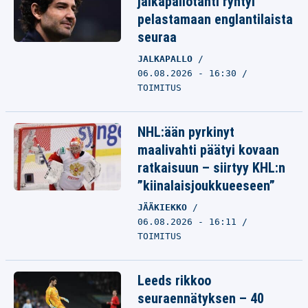
jalkapallotähti ryhtyi
pelastamaan englantilaista
seuraa
JALKAPALLO
06.08.2026 - 16:30
TOIMITUS
NHL:ään pyrkinyt
maalivahti päätyi kovaan
ratkaisuun – siirtyy KHL:n
”kiinalaisjoukkueeseen”
JÄÄKIEKKO
06.08.2026 - 16:11
TOIMITUS
Leeds rikkoo
seuraennätyksen – 40