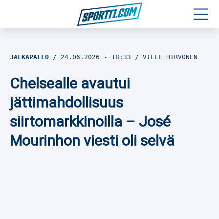
Moottoriurheilu
JALKAPALLO
24.06.2026
- 18:33
VILLE HIRVONEN
Jääkiekko
Chelsealle avautui
Jalkapallo
jättimahdollisuus
siirtomarkkinoilla – José
Yleisurheilu
Mourinhon viesti oli selvä
Talviurheilu
Muu urheilu
SPORTIVO TV