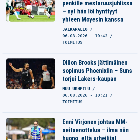
penkille mestaruusjuhlissa
– nyt hän löi hynttyyt
yhteen Moyesin kanssa
JALKAPALLO
06.08.2026 - 10:43
TOIMITUS
Dillon Brooks jättimäinen
sopimus Phoenixiin – Suns
torjui Lakers-kaupan
MUU URHEILU
06.08.2026 - 10:21
TOIMITUS
Enni Virjonen johtaa MM-
seitsenottelua – ilma niin
huono, että urheilijat