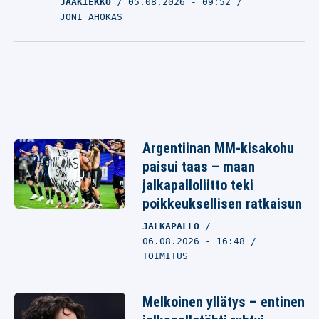
JÄÄKIEKKO
05.08.2026
- 09:52
JONI AHOKAS
Argentiinan MM-kisakohu
paisui taas – maan
jalkapalloliitto teki
poikkeuksellisen ratkaisun
JALKAPALLO
06.08.2026 - 16:48
TOIMITUS
Melkoinen yllätys – entinen