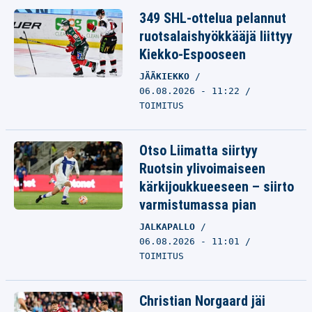
349 SHL-ottelua pelannut
ruotsalaishyökkääjä liittyy
Kiekko-Espooseen
JÄÄKIEKKO
06.08.2026 - 11:22
TOIMITUS
Otso Liimatta siirtyy
Ruotsin ylivoimaiseen
kärkijoukkueeseen – siirto
varmistumassa pian
JALKAPALLO
06.08.2026 - 11:01
TOIMITUS
Christian Norgaard jäi