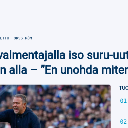
LTTU FORSSTRÖM
almentajalla iso suru-uu
n alla – ”En unohda miten
TUO