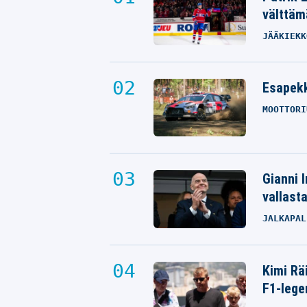
välttäm
JÄÄKIEKK
Esapekk
MOOTTORI
Gianni I
vallast
JALKAPAL
Kimi Rä
F1-lege