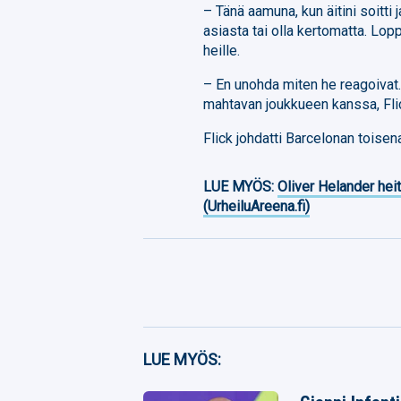
– Tänä aamuna, kun äitini soitti 
asiasta tai olla kertomatta. Lop
heille.
– En unohda miten he reagoivat
mahtavan joukkueen kanssa, Flick
Flick johdatti Barcelonan toise
LUE MYÖS:
Oliver Helander heit
(UrheiluAreena.fi)
Facebook
LUE MYÖS:
Twitter