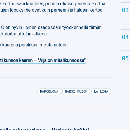
ja kertoi isäni kuolleen, pohdin olisiko parempi kertoa
pujen lopuksi he ovat kuin perheeni ja halusin kertoa
. Olen hyvin iloinen saadessani työskennellä tämän
 iloitsi ottelun jälkeen.
na kautena peräkkäin mestaruuteen.
ti kunnon kaaren – ”Äijä on mitalikunnossa”
BARCELONA
HANSI FLICK
LA LIGA