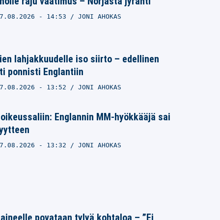
nolle raju vaatimus – Norjasta jyrähti
7.08.2026
- 14:53
JONI AHOKAS
en lahjakkuudelle iso siirto – edellinen
i ponnisti Englantiin
7.08.2026
- 13:52
JONI AHOKAS
a oikeussaliin: Englannin MM-hyökkääjä sai
yytteen
7.08.2026
- 13:32
JONI AHOKAS
Laineelle povataan tylyä kohtaloa – ”Ei