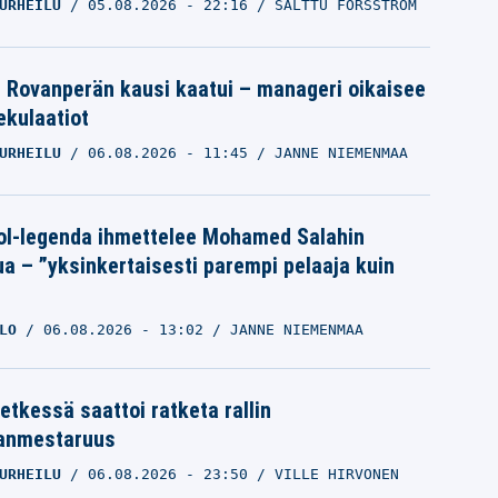
URHEILU
05.08.2026
- 22:16
SALTTU FORSSTRÖM
le Rovanperän kausi kaatui – manageri oikaisee
pekulaatiot
URHEILU
06.08.2026
- 11:45
JANNE NIEMENMAA
ol-legenda ihmettelee Mohamed Salahin
ua – ”yksinkertaisesti parempi pelaaja kuin
LO
06.08.2026
- 13:02
JANNE NIEMENMAA
etkessä saattoi ratketa rallin
anmestaruus
URHEILU
06.08.2026
- 23:50
VILLE HIRVONEN