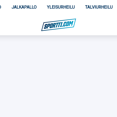
O
JALKAPALLO
YLEISURHEILU
TALVIURHEILU