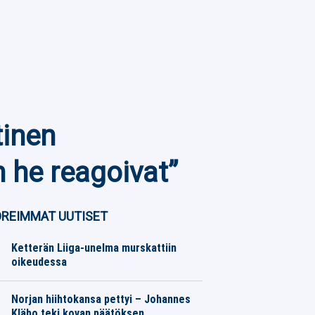
tinen
 he reagoivat”
REIMMAT UUTISET
Ketterän Liiga-unelma murskattiin
oikeudessa
SM-liiga
07.08.2026
Toimitus
Norjan hiihtokansa pettyi – Johannes
Kläbo teki kovan päätöksen