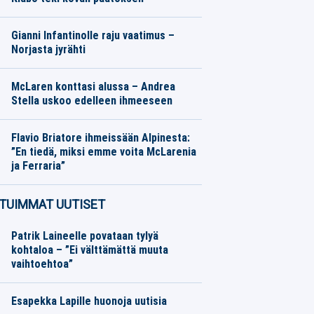
Talviurheilu
07.08.2026
Toimitus
Gianni Infantinolle raju vaatimus –
Norjasta jyrähti
Eurojalkapallo
07.08.2026
Toimitus
McLaren konttasi alussa – Andrea
Stella uskoo edelleen ihmeeseen
Formula 1
07.08.2026
Toimitus
Flavio Briatore ihmeissään Alpinesta:
”En tiedä, miksi emme voita McLarenia
ja Ferraria”
Formula 1
07.08.2026
Toimitus
TUIMMAT UUTISET
Patrik Laineelle povataan tylyä
kohtaloa – ”Ei välttämättä muuta
vaihtoehtoa”
Esapekka Lapille huonoja uutisia