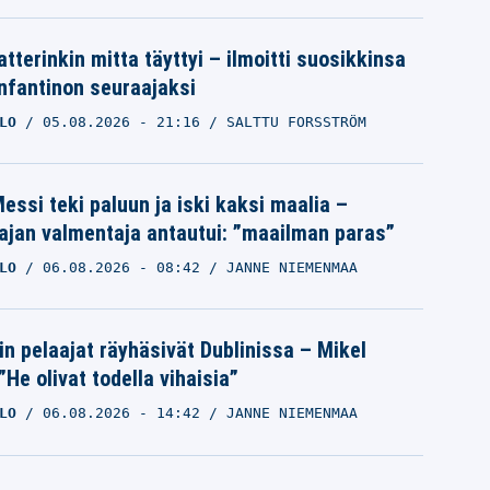
tterinkin mitta täyttyi – ilmoitti suosikkinsa
Infantinon seuraajaksi
LO
05.08.2026
- 21:16
SALTTU FORSSTRÖM
essi teki paluun ja iski kaksi maalia –
ajan valmentaja antautui: ”maailman paras”
LO
06.08.2026
- 08:42
JANNE NIEMENMAA
in pelaajat räyhäsivät Dublinissa – Mikel
”He olivat todella vihaisia”
LO
06.08.2026
- 14:42
JANNE NIEMENMAA