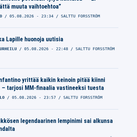
ättä muuta vaihtoehtoa”
O
05.08.2026
- 23:34
SALTTU FORSSTRÖM
a Lapille huonoja uutisia
URHEILU
05.08.2026
- 22:48
SALTTU FORSSTRÖM
nfantino yrittää kaikin keinoin pitää kiinni
a – tarjosi MM-finaalia vastineeksi tuesta
LO
05.08.2026
- 23:57
SALTTU FORSSTRÖM
ikkösen legendaarinen lempinimi sai alkunsa
ndalta