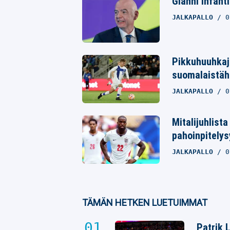
Gianni Infanti
Whatsapp
JALKAPALLO
0
Pikkuhuuhkaji
suomalaistäht
JALKAPALLO
0
Mitalijuhlist
pahoinpitelys
JALKAPALLO
0
TÄMÄN HETKEN LUETUIMMAT
Patrik 