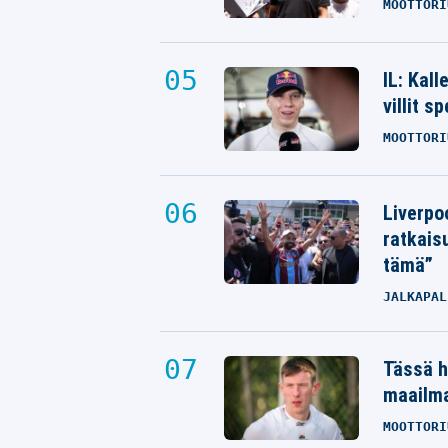
MOOTTORI
IL: Kal
villit s
MOOTTORI
Liverpo
ratkais
tämä”
JALKAPAL
Tässä h
maailm
MOOTTORI