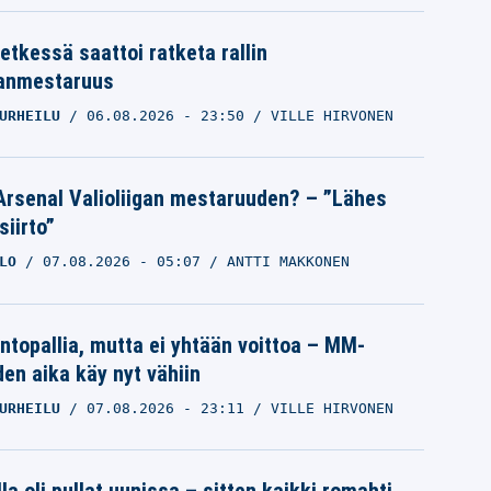
etkessä saattoi ratketa rallin
anmestaruus
URHEILU
06.08.2026
- 23:50
VILLE HIRVONEN
Arsenal Valioliigan mestaruuden? – ”Lähes
siirto”
LO
07.08.2026
- 05:07
ANTTI MAKKONEN
intopallia, mutta ei yhtään voittoa – MM-
den aika käy nyt vähiin
URHEILU
07.08.2026
- 23:11
VILLE HIRVONEN
la oli pullat uunissa – sitten kaikki romahti