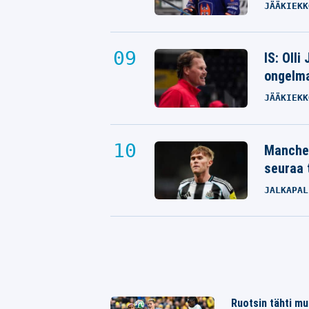
JÄÄKIEKK
IS: Olli
ongelm
JÄÄKIEKK
Manches
seuraa 
JALKAPAL
Ruotsin tähti mu