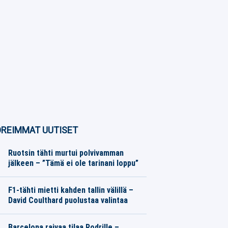
REIMMAT UUTISET
Ruotsin tähti murtui polvivamman
jälkeen – ”Tämä ei ole tarinani loppu”
Eurojalkapallo
08.08.2026
Toimitus
F1-tähti mietti kahden tallin välillä –
David Coulthard puolustaa valintaa
Formula 1
08.08.2026
Toimitus
Barcelona raivaa tilaa Rodrille –