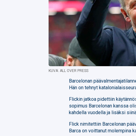
KUVA: ALL OVER PRESS
Barcelonan päävalmentajatilanne
Hän on tehnyt katalonialaisseu
Flickin jatkoa pidettiin käytännös
sopimus Barcelonan kanssa olisi
kahdella vuodella ja lisäksi sii
Flick nimitettiin Barcelonan pä
Barca on voittanut molempina ka