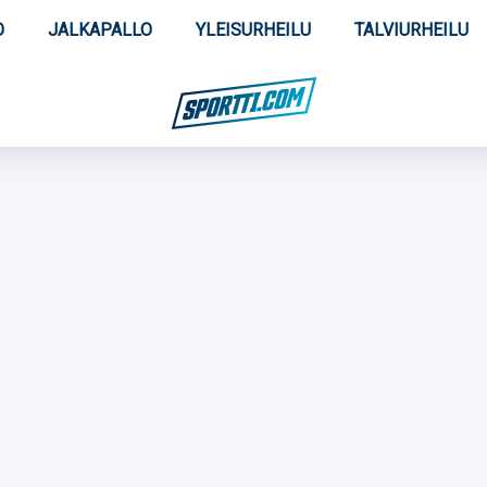
O
JALKAPALLO
YLEISURHEILU
TALVIURHEILU