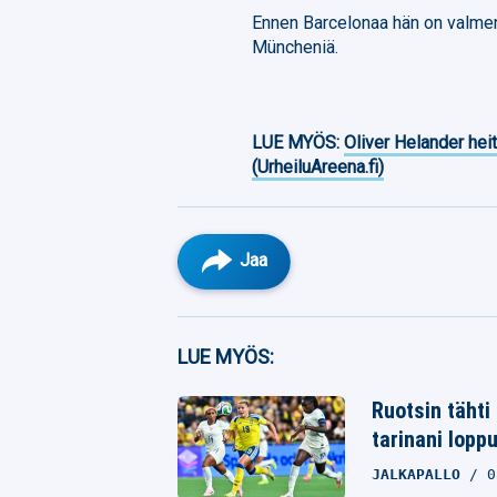
Ennen Barcelonaa hän on valme
Müncheniä.
LUE MYÖS:
Oliver Helander heit
(UrheiluAreena.fi)
Jaa
Facebook
LUE MYÖS:
Twitter
Ruotsin tähti
tarinani lopp
Whatsapp
JALKAPALLO
0