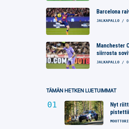
Barcelona rai
JALKAPALLO
0
Manchester C
siirrosta sovi
JALKAPALLO
0
TÄMÄN HETKEN LUETUIMMAT
Nyt rii
pistetti
MOOTTORI