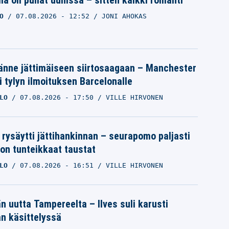
O
07.08.2026
- 12:52
JONI AHOKAS
änne jättimäiseen siirtosaagaan – Manchester
i tylyn ilmoituksen Barcelonalle
LO
07.08.2026
- 17:50
VILLE HIRVONEN
 rysäytti jättihankinnan – seurapomo paljasti
ron tunteikkaat taustat
LO
07.08.2026
- 16:51
VILLE HIRVONEN
än uutta Tampereelta – Ilves suli karusti
n käsittelyssä