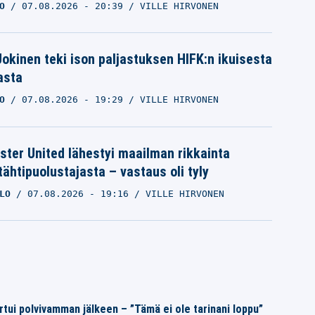
O
07.08.2026
- 20:39
VILLE HIRVONEN
 Jokinen teki ison paljastuksen HIFK:n ikuisesta
asta
O
07.08.2026
- 19:29
VILLE HIRVONEN
ter United lähestyi maailman rikkainta
tähtipuolustajasta – vastaus oli tyly
LO
07.08.2026
- 19:16
VILLE HIRVONEN
rtui polvivamman jälkeen – ”Tämä ei ole tarinani loppu”