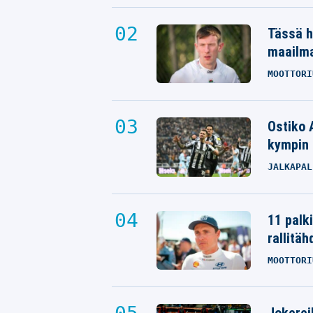
Tässä h
maailm
MOOTTORI
Ostiko 
kympin 
JALKAPAL
11 palk
rallitäh
MOOTTORI
Jokereil