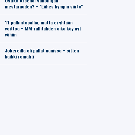
Ostiko Arsenal Valioliigan
mestaruuden? – ”Lähes kympin siirto”
11 palkintopallia, mutta ei yhtään
voittoa – MM-rallitähden aika käy nyt
vähiin
Jokereilla oli pullat uunissa – sitten
kaikki romahti