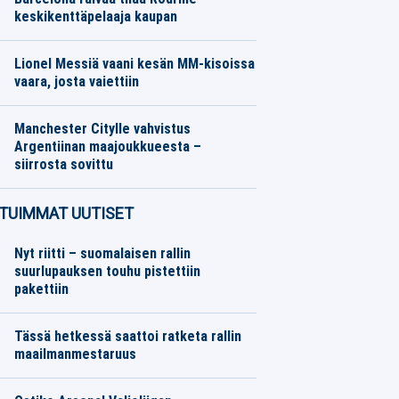
keskikenttäpelaaja kaupan
Eurojalkapallo
08.08.2026
Toimitus
Lionel Messiä vaani kesän MM-kisoissa
vaara, josta vaiettiin
Muut Jalkapallo
08.08.2026
Toimitus
Manchester Citylle vahvistus
Argentiinan maajoukkueesta –
siirrosta sovittu
Eurojalkapallo
08.08.2026
Toimitus
TUIMMAT UUTISET
Nyt riitti – suomalaisen rallin
suurlupauksen touhu pistettiin
pakettiin
Tässä hetkessä saattoi ratketa rallin
maailmanmestaruus