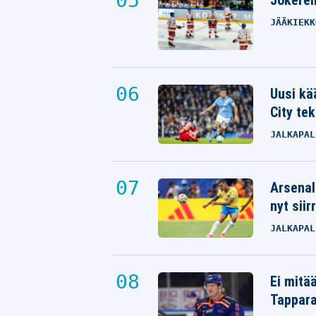
JÄÄKIEKK
Uusi kä
City tek
JALKAPAL
Arsenal
nyt siir
JALKAPAL
Ei mitä
Tappara