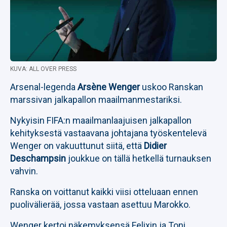
KUVA: ALL OVER PRESS
Arsenal-legenda
Arsène Wenger
uskoo Ranskan
marssivan jalkapallon maailmanmestariksi.
Nykyisin FIFA:n maailmanlaajuisen jalkapallon
kehityksestä vastaavana johtajana työskentelevä
Wenger on vakuuttunut siitä, että
Didier
Deschampsin
joukkue on tällä hetkellä turnauksen
vahvin.
Ranska on voittanut kaikki viisi otteluaan ennen
puolivälierää, jossa vastaan asettuu Marokko.
Wenger kertoi näkemyksensä Felixin ja Toni