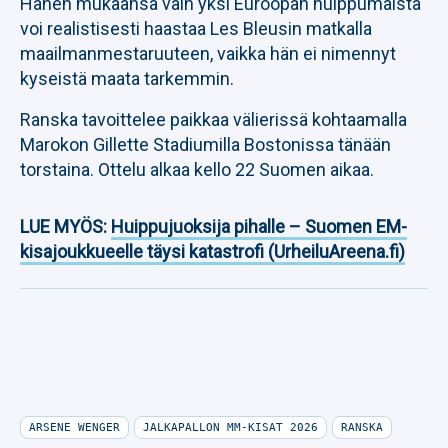
Hänen mukaansa vain yksi Euroopan huippumaista
voi realistisesti haastaa Les Bleusin matkalla
maailmanmestaruuteen, vaikka hän ei nimennyt
kyseistä maata tarkemmin.
Ranska tavoittelee paikkaa välierissä kohtaamalla
Marokon Gillette Stadiumilla Bostonissa tänään
torstaina. Ottelu alkaa kello 22 Suomen aikaa.
LUE MYÖS:
Huippujuoksija pihalle – Suomen EM-
kisajoukkueelle täysi katastrofi (UrheiluAreena.fi)
ARSENE WENGER
JALKAPALLON MM-KISAT 2026
RANSKA