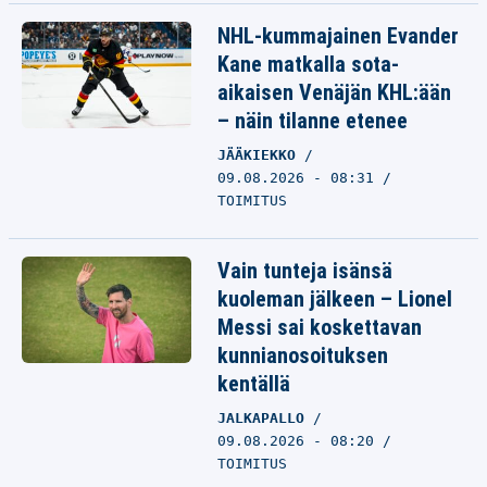
NHL-kummajainen Evander
Kane matkalla sota-
aikaisen Venäjän KHL:ään
– näin tilanne etenee
JÄÄKIEKKO
09.08.2026 - 08:31
TOIMITUS
Vain tunteja isänsä
kuoleman jälkeen – Lionel
Messi sai koskettavan
kunnianosoituksen
kentällä
JALKAPALLO
09.08.2026 - 08:20
TOIMITUS