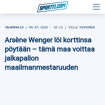
Moottoriurheilu
JALKAPALLO
09.07.2026
- 16:12
VILLE HIRVONEN
Jääkiekko
Arsène Wenger löi korttinsa
Jalkapallo
pöytään – tämä maa voittaa
jalkapallon
Yleisurheilu
maailmanmestaruuden
Talviurheilu
Muu urheilu
SPORTIVO TV