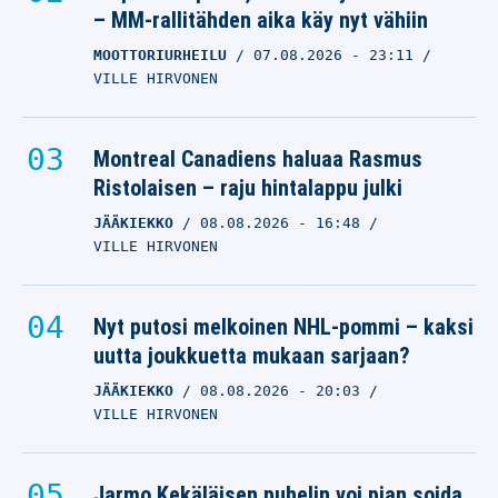
– MM-rallitähden aika käy nyt vähiin
MOOTTORIURHEILU
07.08.2026
- 23:11
VILLE HIRVONEN
Montreal Canadiens haluaa Rasmus
Ristolaisen – raju hintalappu julki
JÄÄKIEKKO
08.08.2026
- 16:48
VILLE HIRVONEN
Nyt putosi melkoinen NHL-pommi – kaksi
uutta joukkuetta mukaan sarjaan?
JÄÄKIEKKO
08.08.2026
- 20:03
VILLE HIRVONEN
Jarmo Kekäläisen puhelin voi pian soida