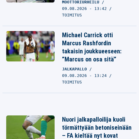
MOOTTORIURHEILU
09.08.2026 - 13:42
TOIMITUS
Michael Carrick otti
Marcus Rashfordin
takaisin joukkueeseen:
”Marcus on osa sitä”
JALKAPALLO
09.08.2026 - 13:24
TOIMITUS
Nuori jalkapalloilija kuoli
törmättyään betoniseinään
– FA kieltää nyt kovat