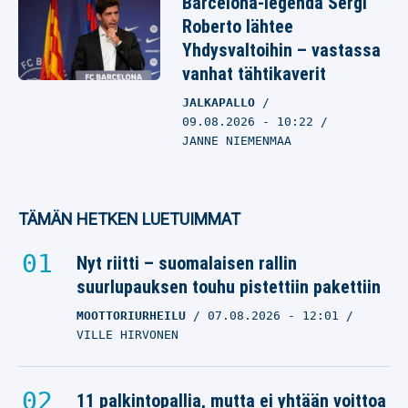
Barcelona-legenda Sergi
Roberto lähtee
Yhdysvaltoihin – vastassa
vanhat tähtikaverit
JALKAPALLO
09.08.2026
- 10:22
JANNE NIEMENMAA
TÄMÄN HETKEN LUETUIMMAT
Nyt riitti – suomalaisen rallin
suurlupauksen touhu pistettiin pakettiin
MOOTTORIURHEILU
07.08.2026
- 12:01
VILLE HIRVONEN
11 palkintopallia, mutta ei yhtään voittoa