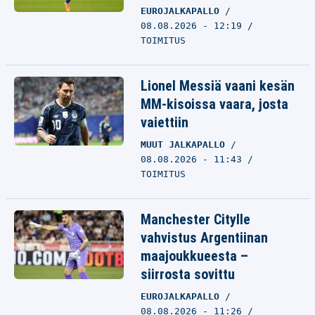
EUROJALKAPALLO
08.08.2026 - 12:19
TOIMITUS
Lionel Messiä vaani kesän
MM-kisoissa vaara, josta
vaiettiin
MUUT JALKAPALLO
08.08.2026 - 11:43
TOIMITUS
Manchester Citylle
vahvistus Argentiinan
maajoukkueesta –
siirrosta sovittu
EUROJALKAPALLO
08.08.2026 - 11:26