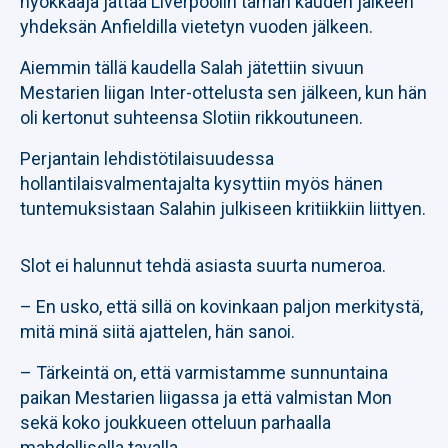
hyökkääjä jättää Liverpoolin tämän kauden jälkeen
yhdeksän Anfieldilla vietetyn vuoden jälkeen.
Aiemmin tällä kaudella Salah jätettiin sivuun
Mestarien liigan Inter-ottelusta sen jälkeen, kun hän
oli kertonut suhteensa Slotiin rikkoutuneen.
Perjantain lehdistötilaisuudessa
hollantilaisvalmentajalta kysyttiin myös hänen
tuntemuksistaan Salahin julkiseen kritiikkiin liittyen.
Slot ei halunnut tehdä asiasta suurta numeroa.
– En usko, että sillä on kovinkaan paljon merkitystä,
mitä minä siitä ajattelen, hän sanoi.
– Tärkeintä on, että varmistamme sunnuntaina
paikan Mestarien liigassa ja että valmistan Mon
sekä koko joukkueen otteluun parhaalla
mahdollisella tavalla.