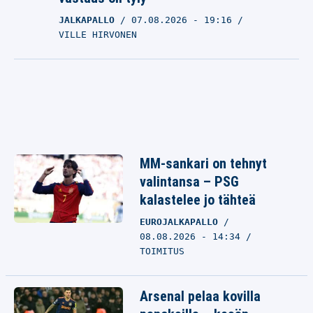
JALKAPALLO
07.08.2026
- 19:16
VILLE HIRVONEN
MM-sankari on tehnyt
valintansa – PSG
kalastelee jo tähteä
EUROJALKAPALLO
08.08.2026 - 14:34
TOIMITUS
Arsenal pelaa kovilla