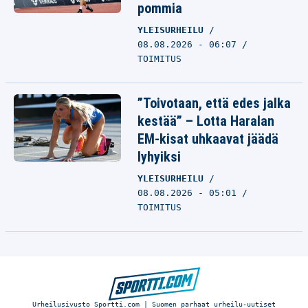
pommia
YLEISURHEILU
08.08.2026 - 06:07
TOIMITUS
”Toivotaan, että edes jalka
kestää” – Lotta Haralan
EM-kisat uhkaavat jäädä
lyhyiksi
YLEISURHEILU
08.08.2026 - 05:01
TOIMITUS
Urheilusivusto Sportti.com | Suomen parhaat urheilu-uutiset