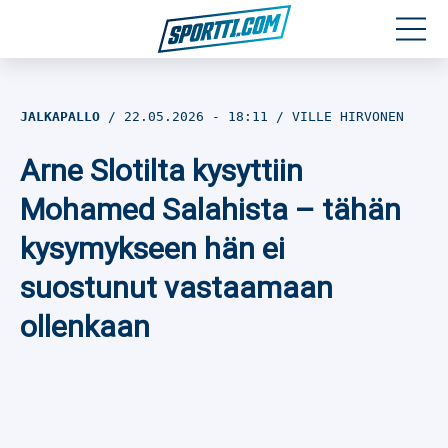
Moottoriurheilu
JALKAPALLO
22.05.2026
- 18:11
VILLE HIRVONEN
Jääkiekko
Arne Slotilta kysyttiin
Jalkapallo
Mohamed Salahista – tähän
kysymykseen hän ei
Yleisurheilu
suostunut vastaamaan
Talviurheilu
ollenkaan
Muu urheilu
SPORTIVO TV