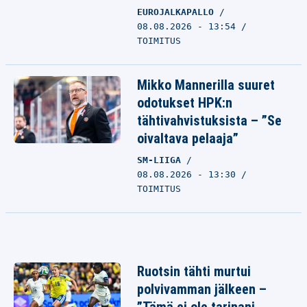
EUROJALKAPALLO
08.08.2026 - 13:54
TOIMITUS
Mikko Mannerilla suuret
odotukset HPK:n
tähtivahvistuksista – ”Se
oivaltava pelaaja”
SM-LIIGA
08.08.2026 - 13:30
TOIMITUS
Ruotsin tähti murtui
polvivamman jälkeen –