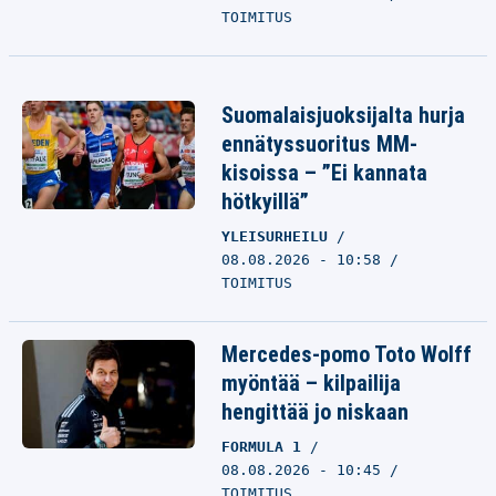
TOIMITUS
Suomalaisjuoksijalta hurja
ennätyssuoritus MM-
kisoissa – ”Ei kannata
hötkyillä”
YLEISURHEILU
08.08.2026 - 10:58
TOIMITUS
Mercedes-pomo Toto Wolff
myöntää – kilpailija
hengittää jo niskaan
FORMULA 1
08.08.2026 - 10:45
TOIMITUS