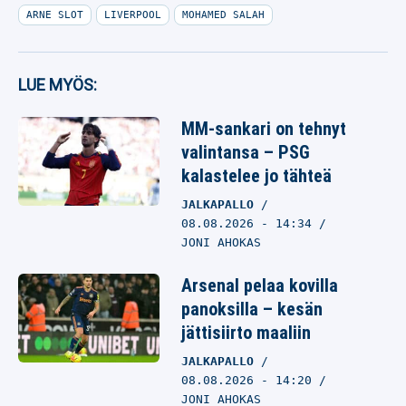
ARNE SLOT
LIVERPOOL
MOHAMED SALAH
LUE MYÖS:
MM-sankari on tehnyt
valintansa – PSG
kalastelee jo tähteä
JALKAPALLO
08.08.2026
- 14:34
JONI AHOKAS
Arsenal pelaa kovilla
panoksilla – kesän
jättisiirto maaliin
JALKAPALLO
08.08.2026
- 14:20
JONI AHOKAS