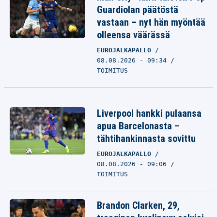
Guardiolan päätöstä
vastaan – nyt hän myöntää
olleensa väärässä
EUROJALKAPALLO
08.08.2026 - 09:34
TOIMITUS
Liverpool hankki pulaansa
apua Barcelonasta –
tähtihankinnasta sovittu
EUROJALKAPALLO
08.08.2026 - 09:06
TOIMITUS
Brandon Clarken, 29,