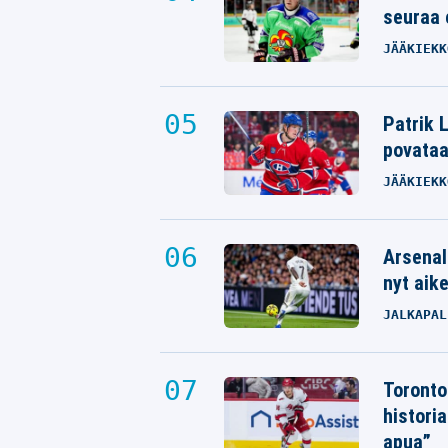
seuraa 
JÄÄKIEKK
Patrik L
povata
JÄÄKIEKK
Arsenal
nyt aik
JALKAPAL
Toronto
histori
apua”