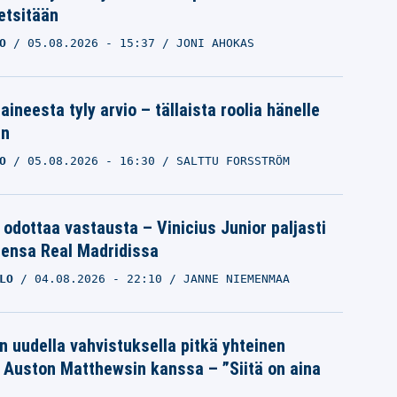
etsitään
O
05.08.2026
- 15:37
JONI AHOKAS
aineesta tyly arvio – tällaista roolia hänelle
an
O
05.08.2026
- 16:30
SALTTU FORSSTRÖM
 odottaa vastausta – Vinicius Junior paljasti
eensa Real Madridissa
LO
04.08.2026
- 22:10
JANNE NIEMENMAA
n uudella vahvistuksella pitkä yhteinen
a Auston Matthewsin kanssa – ”Siitä on aina