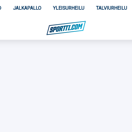
O
JALKAPALLO
YLEISURHEILU
TALVIURHEILU