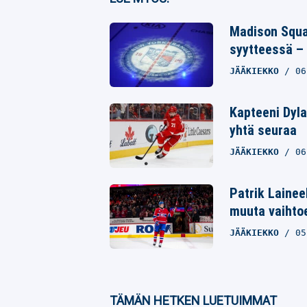
Twitter
Madison Squar
syytteessä – 
Whatsapp
JÄÄKIEKKO
06
Kapteeni Dyla
yhtä seuraa
JÄÄKIEKKO
06
Patrik Lainee
muuta vaihto
JÄÄKIEKKO
05
TÄMÄN HETKEN LUETUIMMAT