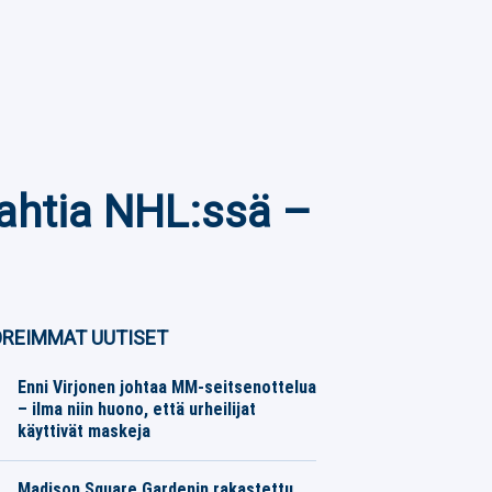
vahtia NHL:ssä –
REIMMAT UUTISET
Enni Virjonen johtaa MM-seitsenottelua
– ilma niin huono, että urheilijat
käyttivät maskeja
Yleisurheilu
06.08.2026
Toimitus
Madison Square Gardenin rakastettu