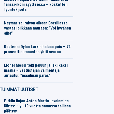
tanssi-ikoni syytteessä – kosketteli
työntekijöitä
Jääkiekko
06.08.2026
Toimitus
Neymar sai raivon aikaan Brasiliassa –
vastasi pilkkaan nauraen: ”Voi hyvänen
aika”
Jalkapallo
06.08.2026
Toimitus
Kapteeni Dylan Larkin haluaa pois – 72
prosenttia ennustaa yhtä seuraa
Jääkiekko
06.08.2026
Toimitus
Lionel Messi teki paluun ja iski kaksi
maalia – vastustajan valmentaja
antautui: ”maailman paras”
Jalkapallo
06.08.2026
Toimitus
TUIMMAT UUTISET
Pitkän linjan Aston Martin -avainmies
lähtee – yli 10 vuotta samassa tallissa
päättyy