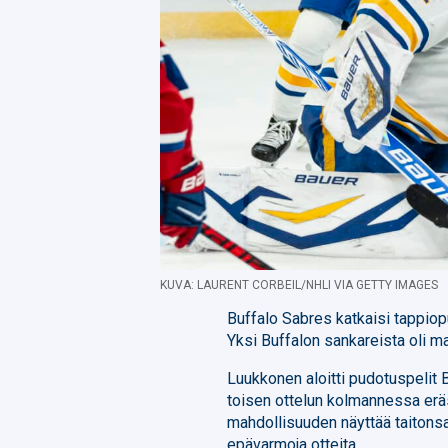
KUVA: LAURENT CORBEIL/NHLI VIA GETTY IMAGES
Buffalo Sabres katkaisi tappiop
Yksi Buffalon sankareista oli m
Luukkonen aloitti pudotuspelit 
toisen ottelun kolmannessa er
mahdollisuuden näyttää taitonsa
epävarmoja otteita.