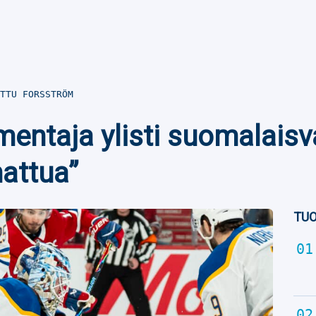
TTU FORSSTRÖM
mentaja ylisti suomalais
attua”
TUO