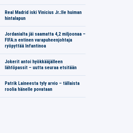
Real Madrid iski Vinicius Jr.:lle huiman
hintalapun
Jordanialta jäi saamatta 4,2 miljoonaa –
FIFA:n entinen varapuheenjohtaja
ryöpyttää Infantinoa
Jokerit antoi hyökkääjälleen
lähtöpassit – uutta seuraa etsitään
Patrik Laineesta tyly arvio – tällaista
roolia hänelle povataan