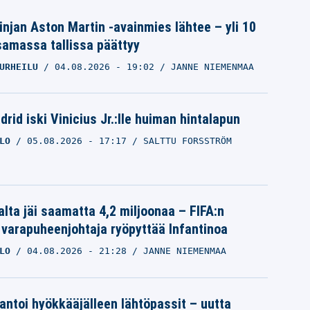
linjan Aston Martin -avainmies lähtee – yli 10
samassa tallissa päättyy
URHEILU
04.08.2026
- 19:02
JANNE NIEMENMAA
rid iski Vinicius Jr.:lle huiman hintalapun
LO
05.08.2026
- 17:17
SALTTU FORSSTRÖM
alta jäi saamatta 4,2 miljoonaa – FIFA:n
 varapuheenjohtaja ryöpyttää Infantinoa
LO
04.08.2026
- 21:28
JANNE NIEMENMAA
 antoi hyökkääjälleen lähtöpassit – uutta