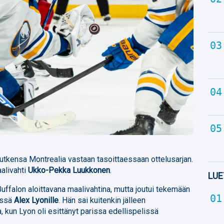
utkensa Montrealia vastaan tasoittaessaan ottelusarjan.
aalivahti
Ukko-Pekka Luukkonen
.
LUE
Buffalon aloittavana maalivahtina, mutta joutui tekemään
ässä
Alex Lyonille
. Hän sai kuitenkin jälleen
, kun Lyon oli esittänyt parissa edellispelissä