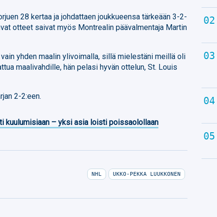
orjuen 28 kertaa ja johdattaen joukkueensa tärkeään 3-2-
hvat otteet saivat myös Montrealin päävalmentaja Martin
ain yhden maalin ylivoimalla, sillä mielestäni meillä oli
ttua maalivahdille, hän pelasi hyvän ottelun, St. Louis
arjan 2-2:een.
ti kuulumisiaan – yksi asia loisti poissaolollaan
NHL
UKKO-PEKKA LUUKKONEN