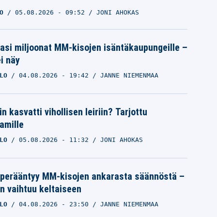
O
05.08.2026
- 09:52
JONI AHOKAS
pasi miljoonat MM-kisojen isäntäkaupungeille –
i näy
LO
04.08.2026
- 19:42
JANNE NIEMENMAA
n kasvatti vihollisen leiriin? Tarjottu
amille
LO
05.08.2026
- 11:32
JONI AHOKAS
 perääntyy MM-kisojen ankarasta säännöstä –
n vaihtuu keltaiseen
LO
04.08.2026
- 23:50
JANNE NIEMENMAA