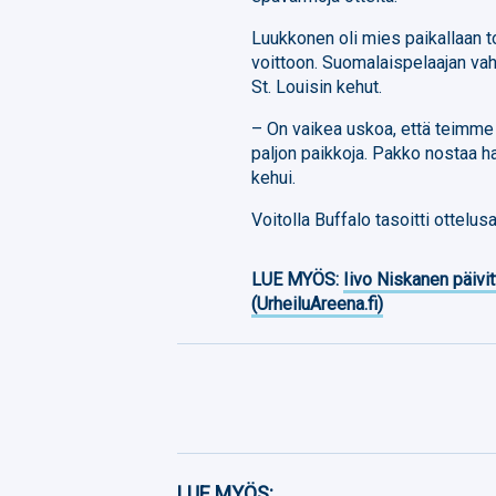
Luukkonen oli mies paikallaan t
voittoon. Suomalaispelaajan va
St. Louisin kehut.
– On vaikea uskoa, että teimme v
paljon paikkoja. Pakko nostaa ha
kehui.
Voitolla Buffalo tasoitti ottelus
LUE MYÖS:
Iivo Niskanen päivit
(UrheiluAreena.fi)
Facebook
LUE MYÖS: