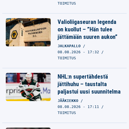
TOIMITUS
Valioliigaseuran legenda
on kuollut – ”Hän tulee
jättämään suuren aukon”
JALKAPALLO
08.08.2026 - 17:32
TOIMITUS
NHL:n supertähdestä
jättihuhu – taustalta
paljastui uusi suunnitelma
JÄÄKIEKKO
08.08.2026 - 17:11
TOIMITUS