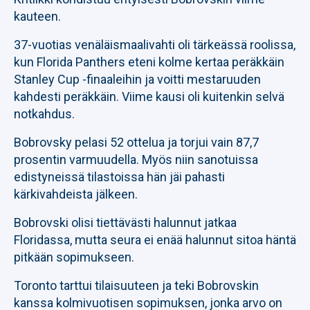
kauteen.
37-vuotias venäläismaalivahti oli tärkeässä roolissa,
kun Florida Panthers eteni kolme kertaa peräkkäin
Stanley Cup -finaaleihin ja voitti mestaruuden
kahdesti peräkkäin. Viime kausi oli kuitenkin selvä
notkahdus.
Bobrovsky pelasi 52 ottelua ja torjui vain 87,7
prosentin varmuudella. Myös niin sanotuissa
edistyneissä tilastoissa hän jäi pahasti
kärkivahdeista jälkeen.
Bobrovski olisi tiettävästi halunnut jatkaa
Floridassa, mutta seura ei enää halunnut sitoa häntä
pitkään sopimukseen.
Toronto tarttui tilaisuuteen ja teki Bobrovskin
kanssa kolmivuotisen sopimuksen, jonka arvo on