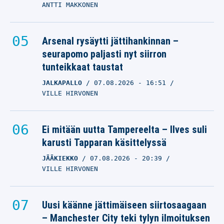
ANTTI MAKKONEN
Arsenal rysäytti jättihankinnan –
seurapomo paljasti nyt siirron
tunteikkaat taustat
JALKAPALLO
07.08.2026
- 16:51
VILLE HIRVONEN
Ei mitään uutta Tampereelta – Ilves suli
karusti Tapparan käsittelyssä
JÄÄKIEKKO
07.08.2026
- 20:39
VILLE HIRVONEN
Uusi käänne jättimäiseen siirtosaagaan
– Manchester City teki tylyn ilmoituksen