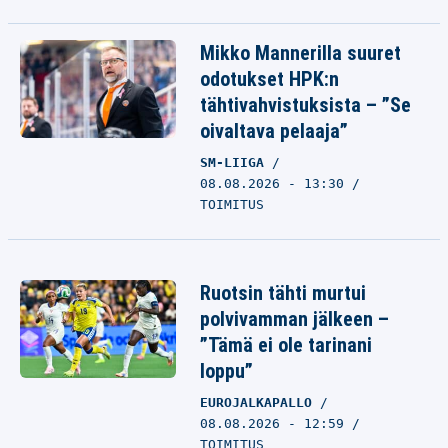
Mikko Mannerilla suuret
odotukset HPK:n
tähtivahvistuksista – ”Se
oivaltava pelaaja”
SM-LIIGA
08.08.2026 - 13:30
TOIMITUS
Ruotsin tähti murtui
polvivamman jälkeen –
”Tämä ei ole tarinani
loppu”
EUROJALKAPALLO
08.08.2026 - 12:59
TOIMITUS