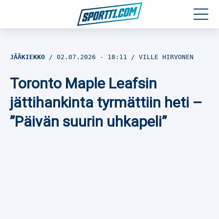
Moottoriurheilu
JÄÄKIEKKO
02.07.2026
- 18:11
VILLE HIRVONEN
Jääkiekko
Toronto Maple Leafsin
Jalkapallo
jättihankinta tyrmättiin heti –
”Päivän suurin uhkapeli”
Yleisurheilu
Talviurheilu
Muu urheilu
SPORTIVO TV