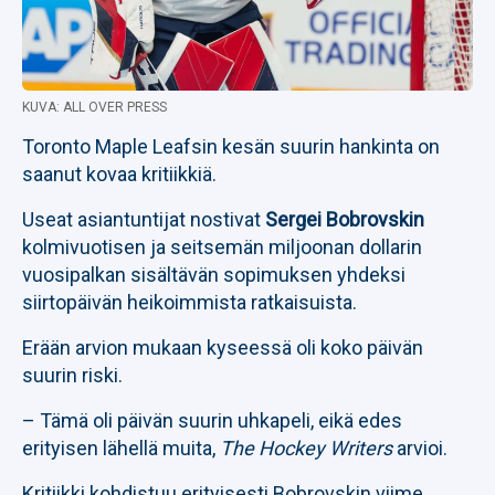
KUVA: ALL OVER PRESS
Toronto Maple Leafsin kesän suurin hankinta on
saanut kovaa kritiikkiä.
Useat asiantuntijat nostivat
Sergei Bobrovskin
kolmivuotisen ja seitsemän miljoonan dollarin
vuosipalkan sisältävän sopimuksen yhdeksi
siirtopäivän heikoimmista ratkaisuista.
Erään arvion mukaan kyseessä oli koko päivän
suurin riski.
– Tämä oli päivän suurin uhkapeli, eikä edes
erityisen lähellä muita,
The Hockey Writers
arvioi.
Kritiikki kohdistuu erityisesti Bobrovskin viime