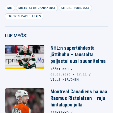
NHL
NHL:N SIIRTOMARKKINAT
SERGEI BOBROVSKI
TORONTO MAPLE LEAFS
LUE MYÖS:
NHL:n supertähdestä
jättihuhu – taustalta
paljastui uusi suunnitelma
JÄÄKIEKKO
08.08.2026
- 17:11
VILLE HIRVONEN
Montreal Canadiens haluaa
Rasmus Ristolaisen – raju
hintalappu julki
JÄÄKIEKKO