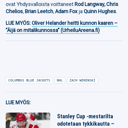
ovat Yhdysvalloista voittaneet
Rod Langway,
Chris
Chelios
,
Brian Leetch
,
Adam Fox
ja
Quinn Hughes
.
LUE MYÖS:
Oliver Helander heitti kunnon kaaren –
”Äijä on mitalikunnossa” (UrheiluAreena.fi)
COLUMBUS BLUE JACKETS
NHL
ZACH WERENSKI
LUE MYÖS:
Stanley Cup -mestarilta
odotetaan tykkikautta –