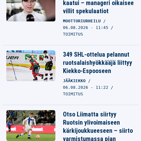
kaatui – manageri oikaisee
villit spekulaatiot
MOOTTORIURHEILU
06.08.2026 - 11:45
TOIMITUS
349 SHL-ottelua pelannut
ruotsalaishyökkääjä liittyy
Kiekko-Espooseen
JÄÄKIEKKO
06.08.2026 - 11:22
TOIMITUS
Otso Liimatta siirtyy
Ruotsin ylivoimaiseen
kärkijoukkueeseen – siirto
varmistumassa pian