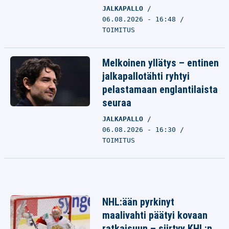
JALKAPALLO
06.08.2026 - 16:48
TOIMITUS
Melkoinen yllätys – entinen
jalkapallotähti ryhtyi
pelastamaan englantilaista
seuraa
JALKAPALLO
06.08.2026 - 16:30
TOIMITUS
NHL:ään pyrkinyt
maalivahti päätyi kovaan
ratkaisuun – siirtyy KHL:n