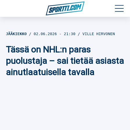
Moottoriurheilu
JÄÄKIEKKO
02.06.2026
- 21:30
VILLE HIRVONEN
Jääkiekko
Tässä on NHL:n paras
Jalkapallo
puolustaja – sai tietää asiasta
ainutlaatuisella tavalla
Yleisurheilu
Talviurheilu
Muu urheilu
SPORTIVO TV