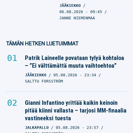
JÄÄKIEKKO
06.08.2026
- 09:45
JANNE NIEMENMAA
TÄMÄN HETKEN LUETUIMMAT
Patrik Laineelle povataan tylyä kohtaloa
– ”Ei välttämättä muuta vaihtoehtoa”
JÄÄKIEKKO
05.08.2026
- 23:34
SALTTU FORSSTRÖM
Gianni Infantino yrittää kaikin keinoin
pitää kiinni vallasta – tarjosi MM-finaalia
vastineeksi tuesta
JALKAPALLO
05.08.2026
- 23:57