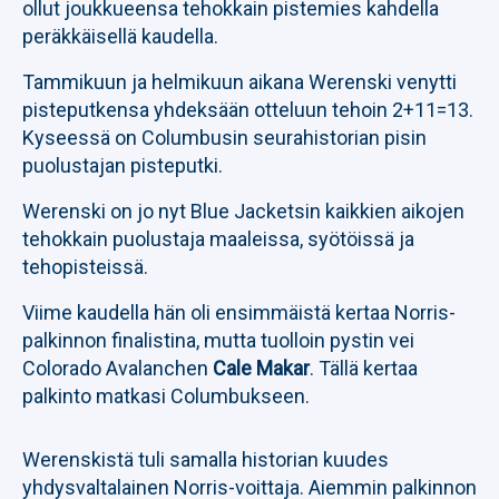
ollut joukkueensa tehokkain pistemies kahdella
peräkkäisellä kaudella.
Tammikuun ja helmikuun aikana Werenski venytti
pisteputkensa yhdeksään otteluun tehoin 2+11=13.
Kyseessä on Columbusin seurahistorian pisin
puolustajan pisteputki.
Werenski on jo nyt Blue Jacketsin kaikkien aikojen
tehokkain puolustaja maaleissa, syötöissä ja
tehopisteissä.
Viime kaudella hän oli ensimmäistä kertaa Norris-
palkinnon finalistina, mutta tuolloin pystin vei
Colorado Avalanchen
Cale Makar
. Tällä kertaa
palkinto matkasi Columbukseen.
Werenskistä tuli samalla historian kuudes
yhdysvaltalainen Norris-voittaja. Aiemmin palkinnon