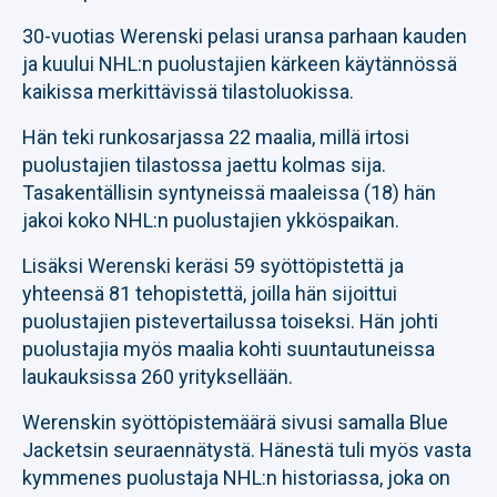
30-vuotias Werenski pelasi uransa parhaan kauden
ja kuului NHL:n puolustajien kärkeen käytännössä
kaikissa merkittävissä tilastoluokissa.
Hän teki runkosarjassa 22 maalia, millä irtosi
puolustajien tilastossa jaettu kolmas sija.
Tasakentällisin syntyneissä maaleissa (18) hän
jakoi koko NHL:n puolustajien ykköspaikan.
Lisäksi Werenski keräsi 59 syöttöpistettä ja
yhteensä 81 tehopistettä, joilla hän sijoittui
puolustajien pistevertailussa toiseksi. Hän johti
puolustajia myös maalia kohti suuntautuneissa
laukauksissa 260 yrityksellään.
Werenskin syöttöpistemäärä sivusi samalla Blue
Jacketsin seuraennätystä. Hänestä tuli myös vasta
kymmenes puolustaja NHL:n historiassa, joka on