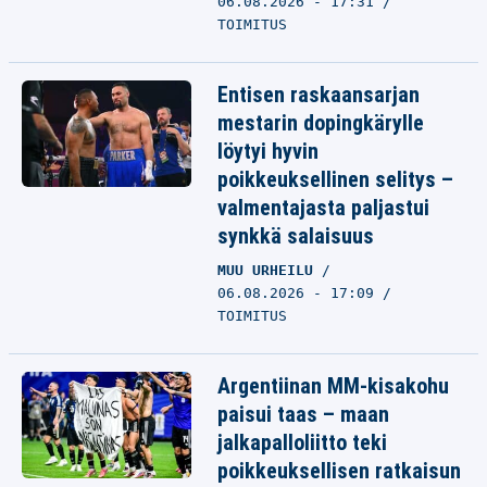
06.08.2026 - 17:31
TOIMITUS
Entisen raskaansarjan
mestarin dopingkärylle
löytyi hyvin
poikkeuksellinen selitys –
valmentajasta paljastui
synkkä salaisuus
MUU URHEILU
06.08.2026 - 17:09
TOIMITUS
Argentiinan MM-kisakohu
paisui taas – maan
jalkapalloliitto teki
poikkeuksellisen ratkaisun