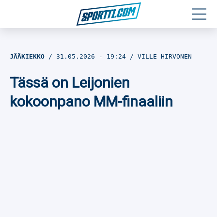
Moottoriurheilu
JÄÄKIEKKO
31.05.2026
- 19:24
VILLE HIRVONEN
Jääkiekko
Tässä on Leijonien
Jalkapallo
kokoonpano MM-finaaliin
Yleisurheilu
Talviurheilu
Muu urheilu
SPORTIVO TV