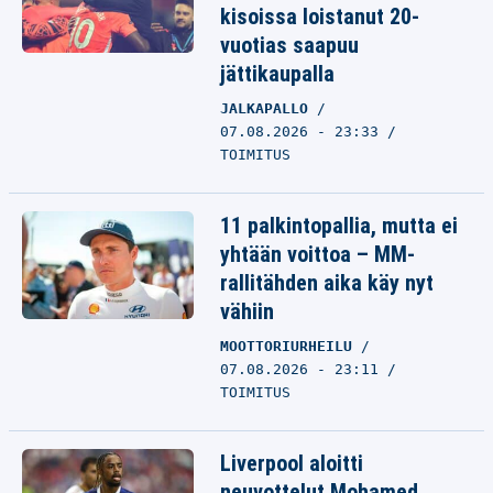
kisoissa loistanut 20-
vuotias saapuu
jättikaupalla
JALKAPALLO
07.08.2026 - 23:33
TOIMITUS
11 palkintopallia, mutta ei
yhtään voittoa – MM-
rallitähden aika käy nyt
vähiin
MOOTTORIURHEILU
07.08.2026 - 23:11
TOIMITUS
Liverpool aloitti
neuvottelut Mohamed