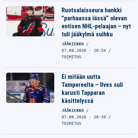
Ruotsalaisseura hankki
”parhaassa iässä” olevan
entisen NHL-pelaajan – nyt
tuli jääkylmä suihku
JÄÄKIEKKO
07.08.2026 - 20:54
TOIMITUS
Ei mitään uutta
Tampereelta – Ilves suli
karusti Tapparan
käsittelyssä
JÄÄKIEKKO
07.08.2026 - 20:39
TOIMITUS