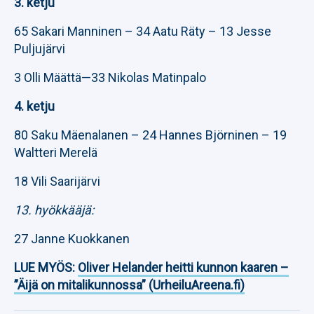
3. ketju
65 Sakari Manninen – 34 Aatu Räty – 13 Jesse
Puljujärvi
3 Olli Määttä—33 Nikolas Matinpalo
4. ketju
80 Saku Mäenalanen – 24 Hannes Björninen – 19
Waltteri Merelä
18 Vili Saarijärvi
13. hyökkääjä:
27 Janne Kuokkanen
LUE MYÖS:
Oliver Helander heitti kunnon kaaren –
”Äijä on mitalikunnossa” (UrheiluAreena.fi)