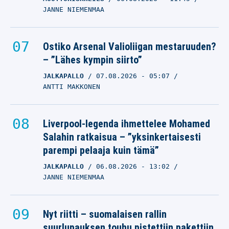
JANNE NIEMENMAA
Ostiko Arsenal Valioliigan mestaruuden?
– ”Lähes kympin siirto”
JALKAPALLO
07.08.2026
- 05:07
ANTTI MAKKONEN
Liverpool-legenda ihmettelee Mohamed
Salahin ratkaisua – ”yksinkertaisesti
parempi pelaaja kuin tämä”
JALKAPALLO
06.08.2026
- 13:02
JANNE NIEMENMAA
Nyt riitti – suomalaisen rallin
suurlupauksen touhu pistettiin pakettiin