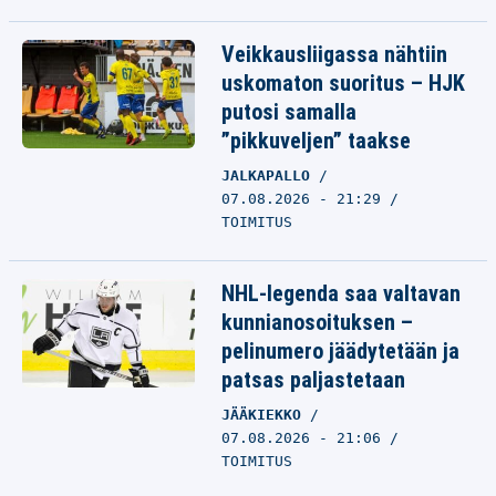
Veikkausliigassa nähtiin
uskomaton suoritus – HJK
putosi samalla
”pikkuveljen” taakse
JALKAPALLO
07.08.2026 - 21:29
TOIMITUS
NHL-legenda saa valtavan
kunnianosoituksen –
pelinumero jäädytetään ja
patsas paljastetaan
JÄÄKIEKKO
07.08.2026 - 21:06
TOIMITUS