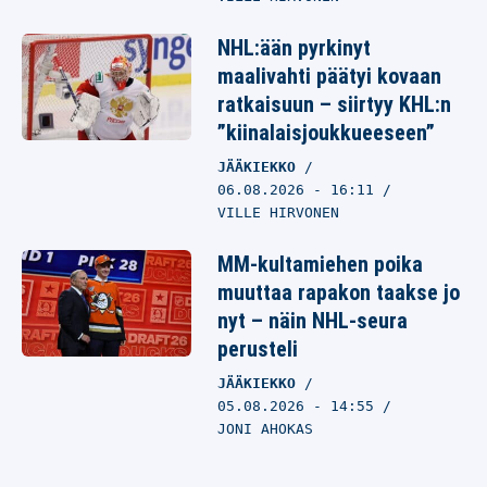
NHL:ään pyrkinyt
maalivahti päätyi kovaan
ratkaisuun – siirtyy KHL:n
”kiinalaisjoukkueeseen”
JÄÄKIEKKO
06.08.2026
- 16:11
VILLE HIRVONEN
MM-kultamiehen poika
muuttaa rapakon taakse jo
nyt – näin NHL-seura
perusteli
JÄÄKIEKKO
05.08.2026
- 14:55
JONI AHOKAS