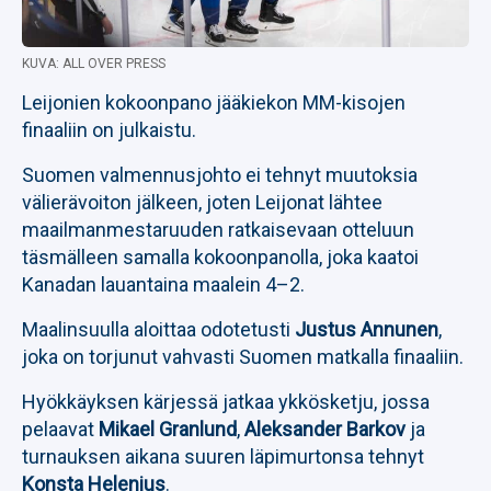
KUVA: ALL OVER PRESS
Leijonien kokoonpano jääkiekon MM-kisojen
finaaliin on julkaistu.
Suomen valmennusjohto ei tehnyt muutoksia
välierävoiton jälkeen, joten Leijonat lähtee
maailmanmestaruuden ratkaisevaan otteluun
täsmälleen samalla kokoonpanolla, joka kaatoi
Kanadan lauantaina maalein 4–2.
Maalinsuulla aloittaa odotetusti
Justus Annunen
,
joka on torjunut vahvasti Suomen matkalla finaaliin.
Hyökkäyksen kärjessä jatkaa ykkösketju, jossa
pelaavat
Mikael Granlund
,
Aleksander Barkov
ja
turnauksen aikana suuren läpimurtonsa tehnyt
Konsta Helenius
.