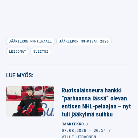
JÄÄKIEKON MM-FINAALI
JÄÄKIEKON MM-KISAT 2026
LEIJONAT
SVEITSI
LUE MYÖS:
Ruotsalaisseura hankki
”parhaassa iässä” olevan
entisen NHL-pelaajan – nyt
tuli jääkylmä suihku
JÄÄKIEKKO
07.08.2026
- 20:54
VILLE HIRVONEN