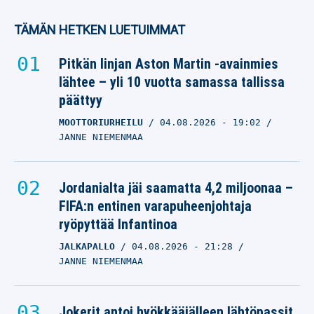
TÄMÄN HETKEN LUETUIMMAT
Pitkän linjan Aston Martin -avainmies
lähtee – yli 10 vuotta samassa tallissa
päättyy
MOOTTORIURHEILU
04.08.2026
- 19:02
JANNE NIEMENMAA
Jordanialta jäi saamatta 4,2 miljoonaa –
FIFA:n entinen varapuheenjohtaja
ryöpyttää Infantinoa
JALKAPALLO
04.08.2026
- 21:28
JANNE NIEMENMAA
Jokerit antoi hyökkääjälleen lähtöpassit