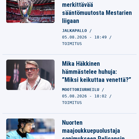
merkittävää
sääntömuutosta Mestarien
liigaan
JALKAPALLO
05.08.2026 - 18:49
TOIMITUS
Mika Häkkinen
hämmästelee huhuja:
”Miksi keikuttaa venettä?”
MOOTTORIURHEILU
05.08.2026 - 18:02
TOIMITUS
Nuorten
maajoukkuepuolustaja
sopimukseen Pelicansin