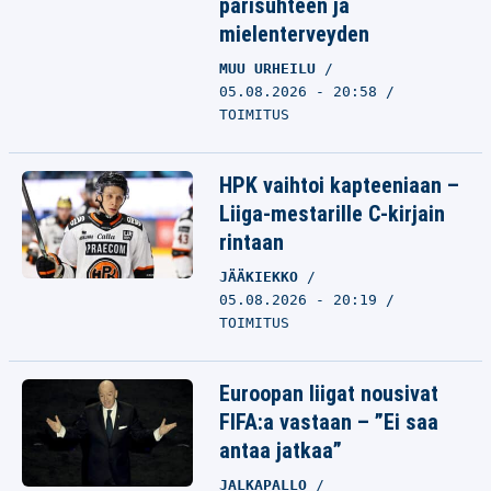
parisuhteen ja
mielenterveyden
MUU URHEILU
05.08.2026 - 20:58
TOIMITUS
HPK vaihtoi kapteeniaan –
Liiga-mestarille C-kirjain
rintaan
JÄÄKIEKKO
05.08.2026 - 20:19
TOIMITUS
Euroopan liigat nousivat
FIFA:a vastaan – ”Ei saa
antaa jatkaa”
JALKAPALLO