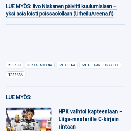
LUE MYÖS:
Iivo Niskanen päivitti kuulumisiaan –
yksi asia loisti poissaolollaan (UrheiluAreena.fi)
KOOKOO
NOKIA-AREENA
SM-LIIGA
SM-LIIGAN FINAALIT
TAPPARA
LUE MYÖS:
HPK vaihtoi kapteeniaan –
Liiga-mestarille C-kirjain
rintaan