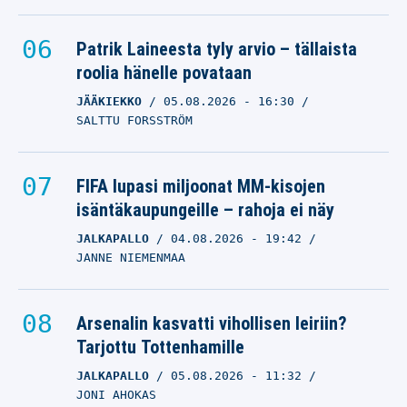
Patrik Laineesta tyly arvio – tällaista
roolia hänelle povataan
JÄÄKIEKKO
05.08.2026
- 16:30
SALTTU FORSSTRÖM
FIFA lupasi miljoonat MM-kisojen
isäntäkaupungeille – rahoja ei näy
JALKAPALLO
04.08.2026
- 19:42
JANNE NIEMENMAA
Arsenalin kasvatti vihollisen leiriin?
Tarjottu Tottenhamille
JALKAPALLO
05.08.2026
- 11:32
JONI AHOKAS