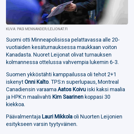
KUVA: PASI MENNANDER/LEIJONAT.FI
Suomi otti Minneapolisissa pelattavassa alle 20-
vuotiaiden kesäturnauksessa maukkaan voiton
Kanadasta. Nuoret Leijonat olivat turnauksen
kolmannessa ottelussa vahvempia lukemin 6-3.
Suomen ykköstähti kamppailussa oli tehot 2+1
iskenyt
Onni Kalto
. TPS:n superlupaus, Montreal
Canadiensin varaama
Aatos Koivu
iski kaksi maalia
ja HPK:n maalivahti
Kim Saarinen
koppasi 30
kiekkoa.
Päävalmentaja
Lauri Mikkola
oli Nuorten Leijonien
esitykseen varsin tyytyväinen.