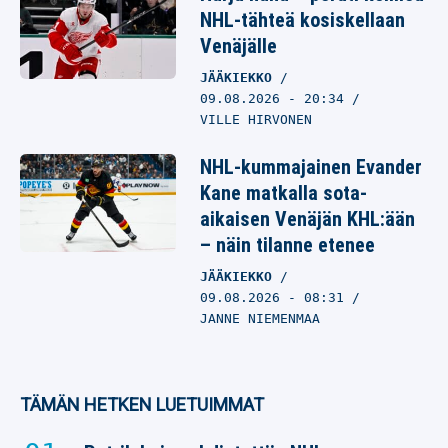
NHL-tähteä kosiskellaan
Venäjälle
JÄÄKIEKKO
09.08.2026
- 20:34
VILLE HIRVONEN
NHL-kummajainen Evander
Kane matkalla sota-
aikaisen Venäjän KHL:ään
– näin tilanne etenee
JÄÄKIEKKO
09.08.2026
- 08:31
JANNE NIEMENMAA
TÄMÄN HETKEN LUETUIMMAT