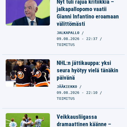
Nyt tuli rajua kritiikkiä –
jalkapallopomo vaatii
Gianni Infantino eroamaan
välittömästi
JALKAPALLO
09.08.2026 - 22:37
TOIMITUS
NHL:n jättikauppa: yksi
seura hyötyy vielä tänäkin
päivänä
JÄÄKIEKKO
09.08.2026 - 22:10
TOIMITUS
Veikkausliigassa
dramaattinen käänne –