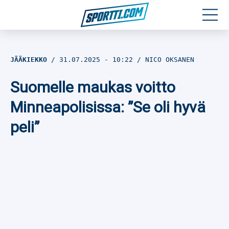
Moottoriurheilu
JÄÄKIEKKO
31.07.2025
- 10:22
NICO OKSANEN
Jääkiekko
Suomelle maukas voitto
Jalkapallo
Minneapolisissa: ”Se oli hyvä
peli”
Yleisurheilu
Talviurheilu
Muu urheilu
SPORTIVO TV