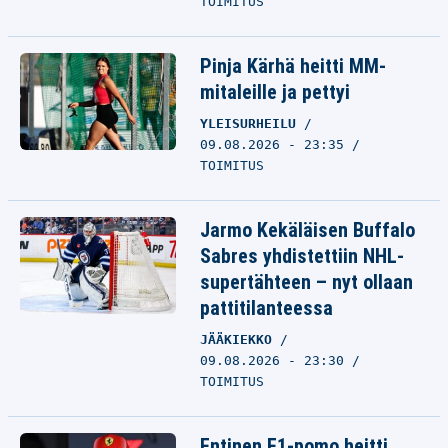
TOIMITUS
Pinja Kärhä heitti MM-
mitaleille ja pettyi
YLEISURHEILU
09.08.2026 - 23:35
TOIMITUS
Jarmo Kekäläisen Buffalo
Sabres yhdistettiin NHL-
supertähteen – nyt ollaan
pattitilanteessa
JÄÄKIEKKO
09.08.2026 - 23:30
TOIMITUS
Entinen F1-pomo heitti