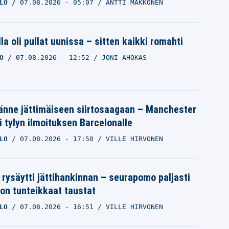
LO
07.08.2026
- 05:07
ANTTI MAKKONEN
la oli pullat uunissa – sitten kaikki romahti
O
07.08.2026
- 12:52
JONI AHOKAS
änne jättimäiseen siirtosaagaan – Manchester
i tylyn ilmoituksen Barcelonalle
LO
07.08.2026
- 17:50
VILLE HIRVONEN
 rysäytti jättihankinnan – seurapomo paljasti
ron tunteikkaat taustat
LO
07.08.2026
- 16:51
VILLE HIRVONEN