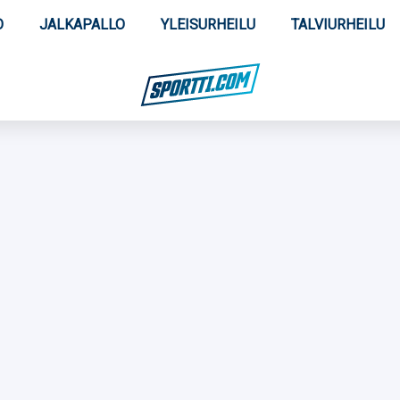
O
JALKAPALLO
YLEISURHEILU
TALVIURHEILU