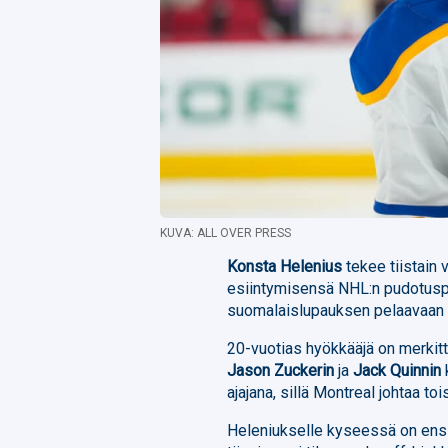
KUVA: ALL OVER PRESS
Konsta Helenius
tekee tiistain
esiintymisensä NHL:n pudotusp
suomalaislupauksen pelaavaan
20-vuotias hyökkääjä on merki
Jason Zuckerin
ja
Jack Quinnin
ajajana, sillä Montreal johtaa to
Heleniukselle kyseessä on ens