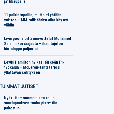
jättikaupalla
Jalkapallo
07.08.2026
Toimitus
11 palkintopallia, mutta ei yhtään
voittoa – MM-rallitähden aika käy nyt
vähiin
Moottoriurheilu
07.08.2026
Toimitus
Liverpool aloitti neuvottelut Mohamed
Salahin korvaajasta – ihan tajuton
hintalappu paljastui
Jalkapallo
07.08.2026
Toimitus
Lewis Hamilton hylkäsi tärkeän F1-
työkalun – McLaren-tähti tarjosi
yllättävän selityksen
Moottoriurheilu
07.08.2026
Toimitus
TUIMMAT UUTISET
Nyt riitti – suomalaisen rallin
suurlupauksen touhu pistettiin
pakettiin