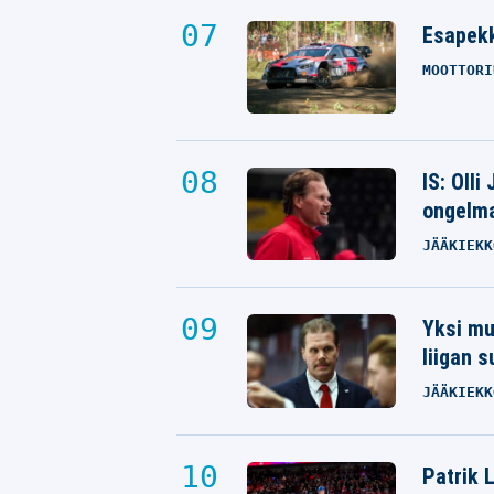
Esapekk
MOOTTORI
IS: Olli
ongelm
JÄÄKIEKK
Yksi mus
liigan 
JÄÄKIEKK
Patrik 