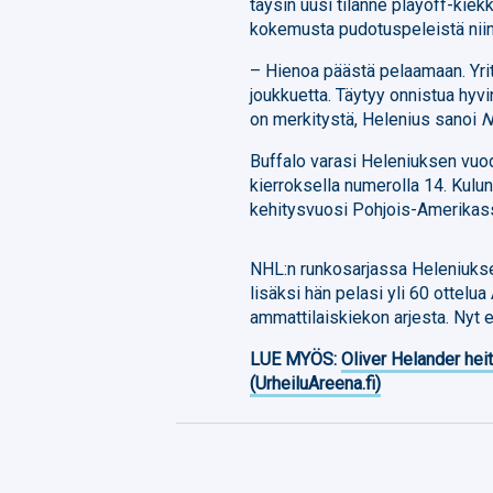
täysin uusi tilanne playoff-kie
kokemusta pudotuspeleistä nii
– Hienoa päästä pelaamaan. Yrit
joukkuetta. Täytyy onnistua hyvin
on merkitystä, Helenius sanoi
N
Buffalo varasi Heleniuksen vu
kierroksella numerolla 14. Kulun
kehitysvuosi Pohjois-Amerikas
NHL:n runkosarjassa Heleniukse
lisäksi hän pelasi yli 60 ottel
ammattilaiskiekon arjesta. Nyt 
LUE MYÖS:
Oliver Helander heit
(UrheiluAreena.fi)