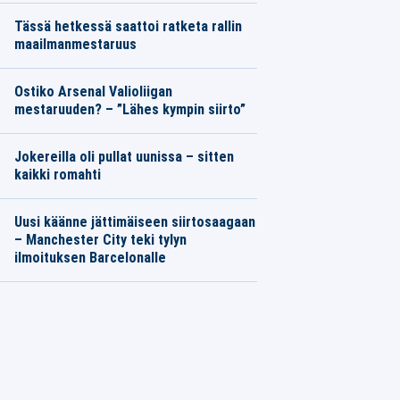
Tässä hetkessä saattoi ratketa rallin
maailmanmestaruus
Ostiko Arsenal Valioliigan
mestaruuden? – ”Lähes kympin siirto”
Jokereilla oli pullat uunissa – sitten
kaikki romahti
Uusi käänne jättimäiseen siirtosaagaan
– Manchester City teki tylyn
ilmoituksen Barcelonalle