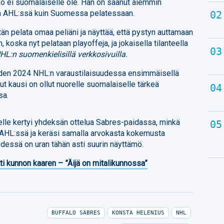
kko ei suomalaiselle ole. Hän on saanut aiemmin
n AHL:ssä kuin Suomessa pelatessaan.
än pelata omaa peliäni ja näyttää, että pystyn auttamaan
, koska nyt pelataan playoffeja, ja jokaisella tilanteella
HL:n suomenkielisillä verkkosivuilla.
oden 2024 NHL:n varaustilaisuudessa ensimmäisellä
ut kausi on ollut nuorelle suomalaiselle tärkeä
sa.
lle kertyi yhdeksän ottelua Sabres-paidassa, minkä
ua AHL:ssä ja keräsi samalla arvokasta kokemusta
edessä on uran tähän asti suurin näyttämö.
ti kunnon kaaren – ”Äijä on mitalikunnossa”
BUFFALO SABRES
KONSTA HELENIUS
NHL