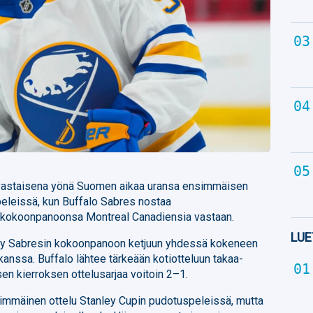
 vastaisena yönä Suomen aikaa uransa ensimmäisen
eleissä, kun Buffalo Sabres nostaa
 kokoonpanoonsa Montreal Canadiensia vastaan.
LUE
tty Sabresin kokoonpanoon ketjuun yhdessä kokeneen
kanssa. Buffalo lähtee tärkeään kotiotteluun takaa-
isen kierroksen ottelusarjaa voitoin 2–1.
immäinen ottelu Stanley Cupin pudotuspeleissä, mutta