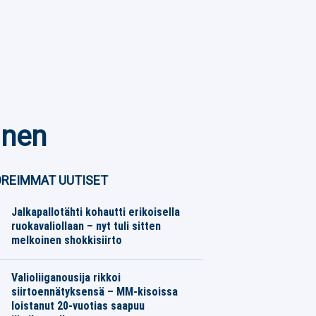
inen
REIMMAT UUTISET
Jalkapallotähti kohautti erikoisella
ruokavaliollaan – nyt tuli sitten
melkoinen shokkisiirto
Jalkapallo
07.08.2026
Toimitus
Valioliiganousija rikkoi
siirtoennätyksensä – MM-kisoissa
loistanut 20-vuotias saapuu