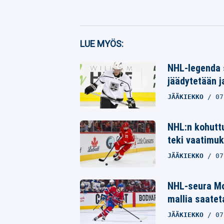
Facebook
LUE MYÖS:
Twitter
NHL-legenda 
Whatsapp
jäädytetään j
JÄÄKIEKKO
07
NHL:n kohuttu
teki vaatimuk
JÄÄKIEKKO
07
NHL-seura Mo
mallia saatet
JÄÄKIEKKO
07