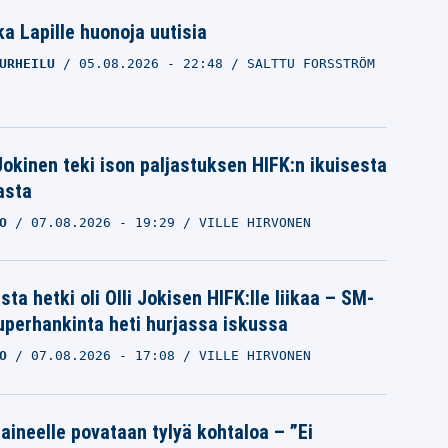
a Lapille huonoja uutisia
URHEILU
05.08.2026
- 22:48
SALTTU FORSSTRÖM
 Jokinen teki ison paljastuksen HIFK:n ikuisesta
asta
O
07.08.2026
- 19:29
VILLE HIRVONEN
ta hetki oli Olli Jokisen HIFK:lle liikaa – SM-
superhankinta heti hurjassa iskussa
O
07.08.2026
- 17:08
VILLE HIRVONEN
Laineelle povataan tylyä kohtaloa – ”Ei