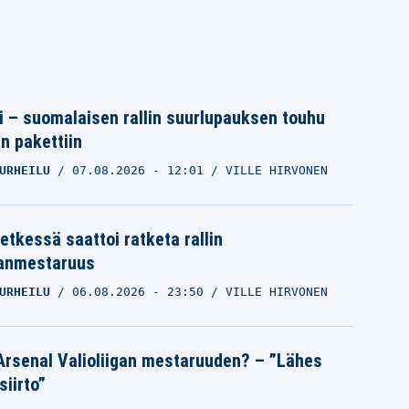
tti – suomalaisen rallin suurlupauksen touhu
in pakettiin
URHEILU
07.08.2026
- 12:01
VILLE HIRVONEN
etkessä saattoi ratketa rallin
anmestaruus
URHEILU
06.08.2026
- 23:50
VILLE HIRVONEN
Arsenal Valioliigan mestaruuden? – ”Lähes
siirto”